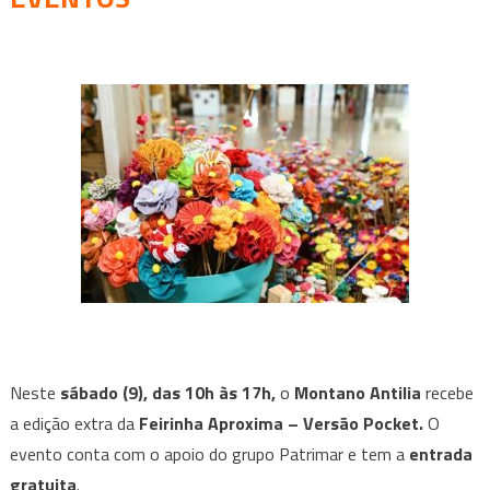
BH
e
região
neste
final
de
semana
(08/12
a
10/12)?
Confira
Mais
de
20
eventos!
Neste
sábado (9), das 10h às 17h,
o
Montano Antilia
recebe
a edição extra da
Feirinha Aproxima – Versão Pocket.
O
evento conta com o apoio do grupo Patrimar e tem a
entrada
gratuita
.