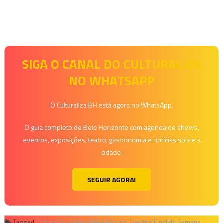
SIGA O CANAL DO CULTURALIZA
NO WHATSAPP
O Culturaliza BH está agora no WhatsApp.
O guia completo de Belo Horizonte com agenda de shows,
eventos, exposições, teatro, gastronomia e notícias sobre a
cidade.
SEGUIR AGORA!
Tagged
Cultura BH
,
Cultura BH e Região
,
Eventos Final de Semana