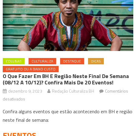
COLUNAS
CULTURALIZA
DESTAQUE
DICAS
GRATUITO OU A BAIXO CUSTO
O Que Fazer Em BH E Região Neste Final De Semana
(08/12 A 10/12)? Confira Mais De 20 Eventos!
dezembro 9, 2023
Redação Culturaliza BH
Comentários
em
desativados
O
Confira alguns eventos que estão acontecendo em BH e região
que
neste final de semana:
fazer
em
EVENTOS