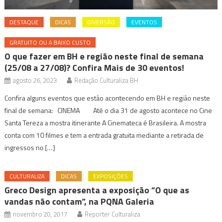
DESTAQUE
DICAS
DIVERSÃO
EVENTOS
GRATUITO OU A BAIXO CUSTO
O que fazer em BH e região neste final de semana
(25/08 a 27/08)? Confira Mais de 30 eventos!
agosto 26, 2023
Redação Culturaliza BH
Confira alguns eventos que estão acontecendo em BH e região neste
final de semana: CINEMA Até o dia 31 de agosto acontece no Cine
Santa Tereza a mostra itinerante A Cinemateca é Brasileira. A mostra
conta com 10 filmes e tem a entrada gratuita mediante a retirada de
ingressos no […]
CULTURALIZA
DICAS
EXPOSIÇÕES
Greco Design apresenta a exposição “O que as
vandas não contam”, na PQNA Galeria
novembro 20, 2017
Reporter Culturaliza