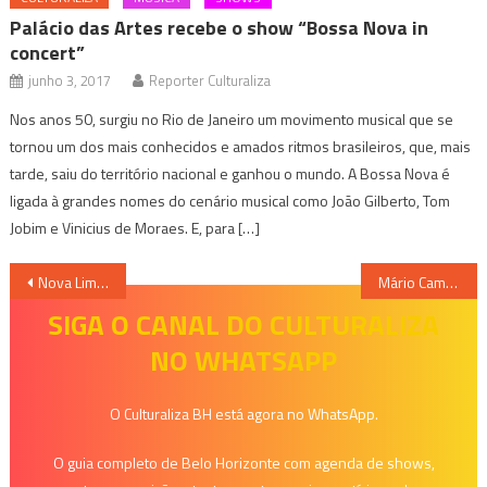
Palácio das Artes recebe o show “Bossa Nova in
concert”
junho 3, 2017
Reporter Culturaliza
Nos anos 50, surgiu no Rio de Janeiro um movimento musical que se
tornou um dos mais conhecidos e amados ritmos brasileiros, que, mais
tarde, saiu do território nacional e ganhou o mundo. A Bossa Nova é
ligada à grandes nomes do cenário musical como João Gilberto, Tom
Jobim e Vinicius de Moraes. E, para […]
Navegação
Nova Lima inaugura hoje o “Natal Para Todos”
Mário Campos sedia o “Natal Cultural” com apresentação do Coral Luzia Boamorte
de
SIGA O CANAL DO CULTURALIZA
NO WHATSAPP
Post
O Culturaliza BH está agora no WhatsApp.
O guia completo de Belo Horizonte com agenda de shows,