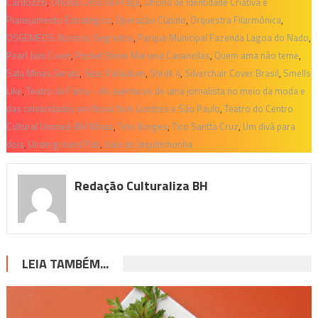
Cardozzo
,
Oficina Circo na Praça
,
Oficina de Identidade Criativa e
Planejamento Estratégico
,
Operação Cúpido
,
Orquestra Filarmônica
,
OSGEMEOS: Nossos Segredos
,
Parque Municipal Fazenda Lagoa do Nado
,
Pearl Jam Cover
,
Pocket Show Mariana Cavanellas
,
Quem ama não teme
,
Sala Minas Gerais
,
Sesc Palladium
,
Shrek 4
,
Silverchair Cover Brasil
,
Smells
Like
,
Teatro da Fama – As aventuras de uma jornalista no meio da moda e
das celebridades em Nova York Londres e São Paulo
,
Teatro do Centro
Cultural Unimed-BH Minas
,
Telo Borges
,
Tico Santta Cruz
,
Um divã para
dois
,
Underground Pub
,
Vale do Jequitinhonha
Redação Culturaliza BH
LEIA TAMBÉM...