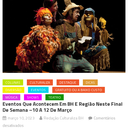
COLUNAS
CULTURALIZA
DESTAQUE
DICAS
DIVERSÃO
EVENTOS
GRATUITO OU A BAIXO CUSTO
MÚSICA
SHOWS
TEATRO
Eventos Que Acontecem Em BH E Região Neste Final
De Semana –10 A 12 De Março
março 10, 2023
Redação Culturaliza BH
Comentários
em
desativados