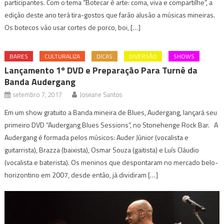
participantes. Com o tema “Botecar é arte: coma, viva e compartilhe”, a
edição deste ano terá tira-gostos que farão alusão a músicas mineiras.
Os botecos vão usar cortes de porco, boi, […]
BARES
CULTURALIZA
DICAS
DIVERSÃO
SHOWS
Lançamento 1º DVD e Preparação Para Turnê da
Banda Audergang
setembro 7, 2017
Joseane Santos
Em um show gratuito a Banda mineira de Blues, Audergang, lançará seu
primeiro DVD “Audergang Blues Sessions”, no Stonehenge Rock Bar. A
Audergang é formada pelos músicos: Auder Júnior (vocalista e
guitarrista), Brazza (baixista), Osmar Souza (gaitista) e Luís Cláudio
(vocalista e baterista). Os meninos que despontaram no mercado belo-
horizontino em 2007, desde então, já dividiram […]