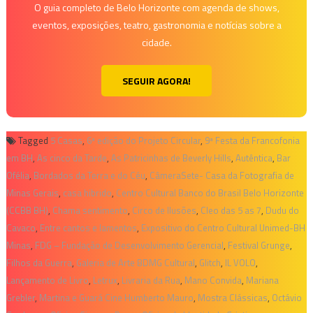
O guia completo de Belo Horizonte com agenda de shows,
eventos, exposições, teatro, gastronomia e notícias sobre a
cidade.
SEGUIR AGORA!
Tagged
5 Casas
,
6ª edição do Projeto Circular
,
9ª Festa da Francofonia
em BH
,
As cinco da Tarde
,
As Patricinhas de Beverly Hills
,
Autêntica
,
Bar
Ofélia
,
Bordados da Terra e do Céu
,
CâmeraSete- Casa da Fotografia de
Minas Gerais
,
casa hibrido
,
Centro Cultural Banco do Brasil Belo Horizonte
(CCBB BH)
,
Chama sentimento
,
Circo de Ilusões
,
Cleo das 5 as 7
,
Dudu do
Cavaco
,
Entre cantos e lamentos
,
Expositivo do Centro Cultural Unimed-BH
Minas
,
FDG – Fundação de Desenvolvimento Gerencial
,
Festival Grunge
,
Filhos da Guerra
,
Galeria de Arte BDMG Cultural
,
Glitch
,
IL VOLO
,
Lançamento de Livro
,
Letrux
,
Livraria da Rua
,
Mano Convida
,
Mariana
Grebler
,
Martina e Guará Cine Humberto Mauro
,
Mostra Clássicas
,
Octávio