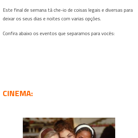
Eventos
Este final de semana tá che-io de coisas legais e diversas para
que
deixar os seus dias e noites com varias opções.
acontecem
em
Confira abaixo os eventos que separamos para vocês:
BH
e
Região
Neste
final
de
semana
–
CINEMA
:
10
a
12
de
março