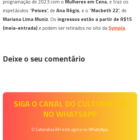
programação de 2023 com o
Mulheres em Cena
, e traz os
espetáculos “
Peixes
”, de
Ana Régis
, e o “
Macbeth 22
”, de
Mariana Lima Muniz
. Os
ingressos
estão a partir de R$15
(meia-entrada)
e podem ser retirados no site da
Sympla
.
Deixe o seu comentário
SIGA O CANAL DO CULTURALIZA
NO WHATSAPP
O Culturaliza BH está agora no WhatsApp.