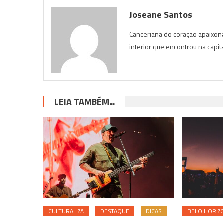
Joseane Santos
Canceriana do coração apaixona
interior que encontrou na capit
LEIA TAMBÉM...
CULTURALIZA
DESTAQUE
DICAS
BELO HORIZ