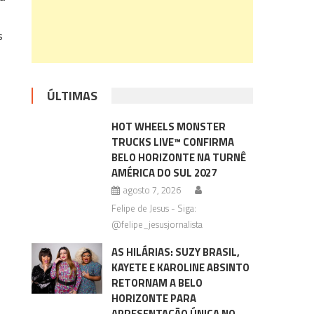
s
o
ÚLTIMAS
HOT WHEELS MONSTER
TRUCKS LIVE™ CONFIRMA
BELO HORIZONTE NA TURNÊ
AMÉRICA DO SUL 2027
agosto 7, 2026
Felipe de Jesus - Siga:
@felipe_jesusjornalista
AS HILÁRIAS: SUZY BRASIL,
KAYETE E KAROLINE ABSINTO
RETORNAM A BELO
HORIZONTE PARA
APRESENTAÇÃO ÚNICA NO