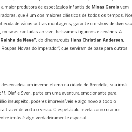
inspirado
, a maior produtora de espetáculos infantis de
Minas Gerais
vem
em
spiradoras, que é um dos maiores clássicos de todos os tempos. No
Frozen
é
nhecida de várias outras montagens, garante um show de diversã
a
 músicas cantadas ao vivo, belíssimos figurinos e cenários. A
diversão
 Rainha da Neve”
, do dinamarquês
Hans Christian Andersen
,
da
s Roupas Novas do Imperador”, que serviram de base para outros
criançada
nos
finais
de
semana
desencadeia um inverno eterno na cidade de Arendelle, sua irmã
ff, Olaf e Sven, parte em uma aventura emocionante para
ilão insuspeito, poderes imprevisíveis e algo novo a todo o
a trazer de volta o verão. O espetáculo revela como o amor
entre irmãs é algo verdadeiramente especial.