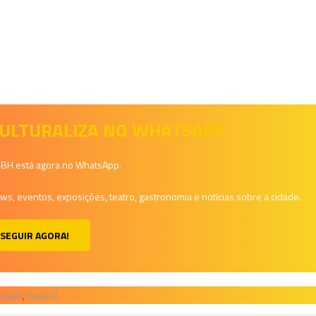
 CULTURALIZA NO WHATSAPP
a BH está agora no WhatsApp.
, eventos, exposições, teatro, gastronomia e notícias sobre a cidade.
SEGUIR AGORA!
lizabh
,
musical