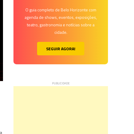
O guia completo de Belo Horizonte com
agenda de shows, eventos, exposições,
teatro, gastronomia e notícias sobre a
cidade.
SEGUIR AGORA!
s
a