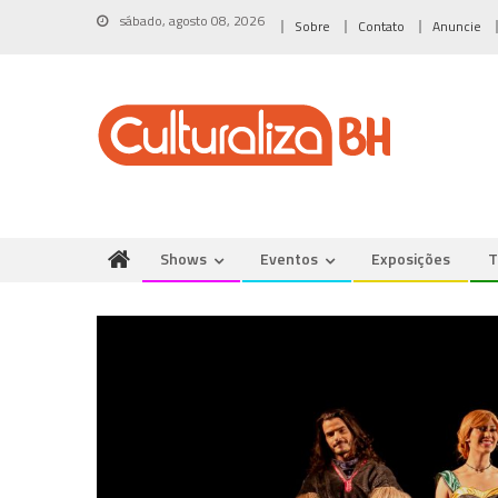
Skip
sábado, agosto 08, 2026
Sobre
Contato
Anuncie
to
content
Shows
Eventos
Exposições
T