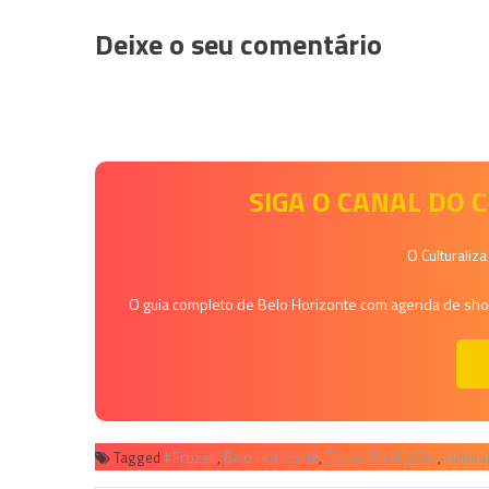
Deixe o seu comentário
SIGA O CANAL DO
O Culturaliz
O guia completo de Belo Horizonte com agenda de shows
Tagged
#Frozen
,
Belo Horizonte
,
Copas Produções
,
cultura