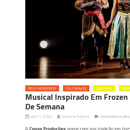
BELO HORIZONTE
CULTURALIZA
DIVERSÃO
INFA
Musical Inspirado Em Frozen 
De Semana
abril 1, 2022
Joseane Santos
Comentários des
A
Copas Produções
segue com sua tradição em traze