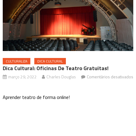
CULTURALIZA
DICA CULTURAL
Dica Cultural: Oficinas De Teatro Gratuitas!
março 29, 2022
Charles Douglas
Comentários desativados
em
Dica
Aprender teatro de forma online!
Cultural:
Oficinas
de
teatro
gratuitas!