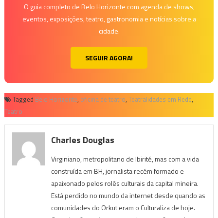
O guia completo de Belo Horizonte com agenda de shows,
eventos, exposições, teatro, gastronomia e notícias sobre a
cidade.
SEGUIR AGORA!
Tagged
Belo Horizonte
,
oficina de teatro
,
Teatralidades em Rede
,
Teatro
Charles Douglas
Virginiano, metropolitano de Ibirité, mas com a vida
construída em BH, jornalista recém formado e
apaixonado pelos rolês culturais da capital mineira.
Está perdido no mundo da internet desde quando as
comunidades do Orkut eram o Culturaliza de hoje.