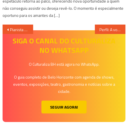
espetáculo retorna ao palco, oferecendo nova oportunidade a quem
não conseguiu assistir ou deseja revê-lo. O momento é especialmente
oportuno para os amantes da […]
Navegação
Pianista Theo Fouchenneret apresenta recital e concertos com a Orquestra Sinfônica de Minas Gerais
Perfil: A voz doce e intensa de Sofia Cupertino
de
SIGA O CANAL DO CULTURALIZA
NO WHATSAPP
Post
O Culturaliza BH está agora no WhatsApp.
O guia completo de Belo Horizonte com agenda de shows,
eventos, exposições, teatro, gastronomia e notícias sobre a
cidade.
SEGUIR AGORA!