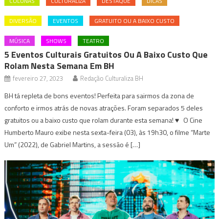
COLUNAS
CULTURALIZA
DESTAQUE
DICAS
DIVERSÃO
EVENTOS
GRATUITO OU A BAIXO CUSTO
MÚSICA
SHOWS
TEATRO
5 Eventos Culturais Gratuitos Ou A Baixo Custo Que
Rolam Nesta Semana Em BH
fevereiro 27, 2023
Redação Culturaliza BH
BH tá repleta de bons eventos! Perfeita para sairmos da zona de
conforto e irmos atrás de novas atrações. Foram separados 5 deles
gratuitos ou a baixo custo que rolam durante esta semana! ♥ O Cine
Humberto Mauro exibe nesta sexta-feira (03), às 19h30, o filme “Marte
Um” (2022), de Gabriel Martins, a sessão é […]