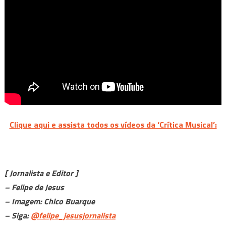
Information
Society
–
‘Oddfellows’
sela
os
40
anos
de
carreira
Clique aqui e assista todos os vídeos da ‘Crítica Musical’:
do
grupo
[ Jornalista e Editor ]
– Felipe de Jesus
– Imagem: Chico Buarque
– Siga:
@felipe_jesusjornalista