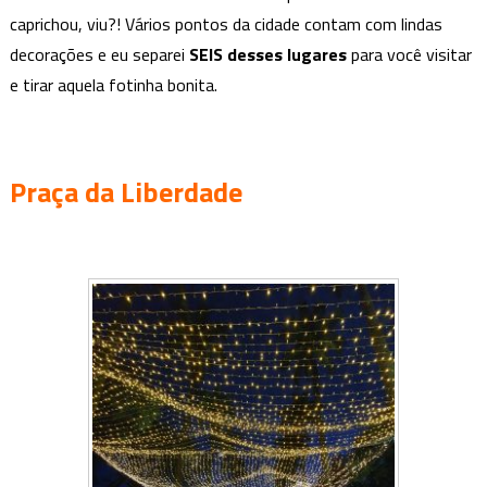
natal
caprichou, viu?! Vários pontos da cidade contam com lindas
em
decorações e eu separei
SEIS
desses lugares
para você visitar
BH;
e tirar aquela fotinha bonita.
confira
Praça da Liberdade