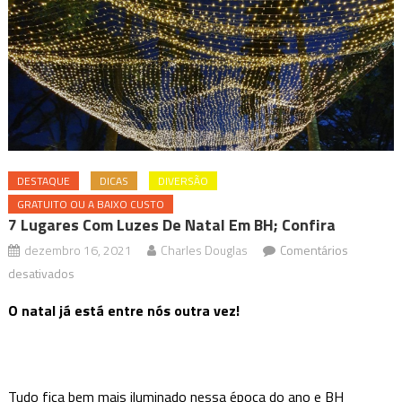
DESTAQUE
DICAS
DIVERSÃO
GRATUITO OU A BAIXO CUSTO
7 Lugares Com Luzes De Natal Em BH; Confira
dezembro 16, 2021
Charles Douglas
Comentários
em
desativados
7
O natal já está entre nós outra vez!
lugares
com
luzes
de
Tudo fica bem mais iluminado nessa época do ano e BH