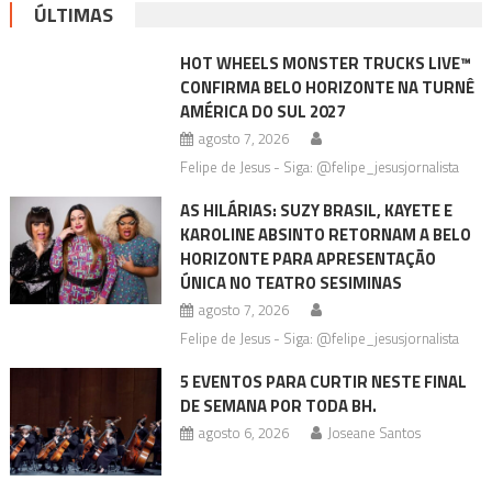
ÚLTIMAS
HOT WHEELS MONSTER TRUCKS LIVE™
CONFIRMA BELO HORIZONTE NA TURNÊ
AMÉRICA DO SUL 2027
agosto 7, 2026
Felipe de Jesus - Siga: @felipe_jesusjornalista
AS HILÁRIAS: SUZY BRASIL, KAYETE E
KAROLINE ABSINTO RETORNAM A BELO
HORIZONTE PARA APRESENTAÇÃO
ÚNICA NO TEATRO SESIMINAS
agosto 7, 2026
Felipe de Jesus - Siga: @felipe_jesusjornalista
5 EVENTOS PARA CURTIR NESTE FINAL
DE SEMANA POR TODA BH.
agosto 6, 2026
Joseane Santos