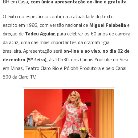
Qualquer”
BH em Casa,
com única apresentação on-line e gratuita
.
–
em
O êxito do espetáculo confirma a atualidade do texto
comemoração
escrito em 1986, com versão nacional de
Miguel Falabella
e
aos
direção de
Tadeu Aguiar,
para
celebrar os 60 anos de carreira
60
da atriz, uma das mais importantes da dramaturgia
anos
brasileira. Apresentação será
on-line e ao vivo, no dia 02 de
de
dezembro (5ª feira),
às 20h30, nos Canais Youtube do Sesc
carreira
em Minas, Teatro Claro Rio e Pólobh Produtora e pelo Canal
500 da Claro TV.