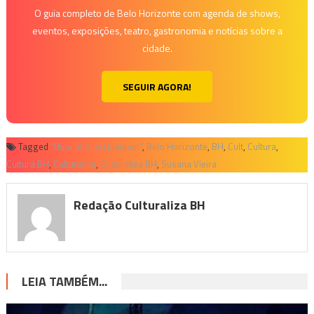
O guia completo de Belo Horizonte com agenda de shows,
eventos, exposições, teatro, gastronomia e notícias sobre a
cidade.
SEGUIR AGORA!
Tagged
“Uma Shirley Qualquer”
,
Belo Horizonte
,
BH
,
Cult
,
Cultura
,
Cultura BH
,
Culturaliza
,
Culturaliza BH
,
Susana Vieira
Redação Culturaliza BH
LEIA TAMBÉM...