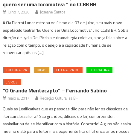
quero ser uma locomotiva ” no CCBB BH
julho 7, 2026
Joseane Santos
A Cia Pierrot Lunar estreou no último dia 03 de julho, seu mais novo
espetáculo teatral “Eu Quero ser Uma Locomotiva” , no CCBB BH. Sob a
direção de Lydia Del Picchia e dramaturgia coletiva, a peça fala sobre a
relação com o tempo, o desejo e a capacidade humana de se
reinventar após os […]
CULTURALIZA
DICAS
LITERALIZA BH
LITERATURA
LIVROS
“O Grande Mentecapto” – Fernando Sabino
maio 8, 2017
Redação Culturaliza BH
Quais as justificativas que as pessoas dão para não ler os clássicos da
literatura brasileira? São grandes, difíceis de ler, compreender,
assimilar ou de se identificar com a história. Concordo! Alguns são assim
mesmo e até para o leitor mais experiente fica difícil encarar os nossos