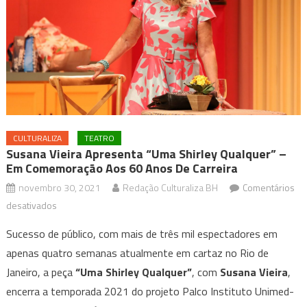
CULTURALIZA
TEATRO
Susana Vieira Apresenta “Uma Shirley Qualquer” –
Em Comemoração Aos 60 Anos De Carreira
novembro 30, 2021
Redação Culturaliza BH
Comentários
em
desativados
Susana
Sucesso de público, com mais de três mil espectadores em
Vieira
apenas quatro semanas atualmente em cartaz no Rio de
apresenta
Janeiro, a peça
“Uma Shirley Qualquer”
, com
Susana Vieira
,
“Uma
encerra a temporada 2021 do projeto Palco Instituto Unimed-
Shirley