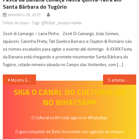
Santa Bárbara do Tugúrio
setembro 29, 2025
Felipe de Jesus - Siga: @felipe_jesusjornalista
Zezé di Camargo – Lana Pinho. Zezé Di Camargo, João Gomes,
Japãozin, Calcinha Preta, Tati Quebra Barraco e Clayton & Romário são
os nomes escalados para agitar o evento até domingo A XXXIX Festa
da Banana está chegando e promete movimentar Santa Bárbara do
Tugúrio, cidade mineira situada no Campo das Vertentes, com […]
Navegação
Mostra Gorutuba de Cinema promove exibições de filmes ao ar livre em Janaúba
5 artistas de BH e região que estão chegando com novidades nos próximos dias
de
SIGA O CANAL DO CULTURALIZA
NO WHATSAPP
Post
O Culturaliza BH está agora no WhatsApp.
O guia completo de Belo Horizonte com agenda de shows,