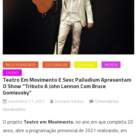
BELO HORIZONTE
CULTURALIZA
DIVERSÃO
MÚSICA
SHOWS
Teatro Em Movimento E Sesc Palladium Apresentam
O Show “Tributo A John Lennon Com Bruce
Gomlevsky”
novembro 17, 2021
Joseane Santos
Comentários
em
desativados
Teatro
O projeto
Teatro em Movimento
, no ano em que completa 20
em
anos, abre a programação presencial de 2021 realizando, em
Movimento