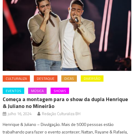
CULTURALIZA
DESTAQUE
DICAS
DIVERSÃO
EVENTOS
MÚSICA
SHOWS
Começa a montagem para o show da dupla Henrique
& Juliano no Mineirão
julho 16, 2024
Redação Culturaliza BH
Henrique & Juliano – Divulgação. Mais de 5000 pessoas estão
trabalhando para fazer o evento acontecer; Nattan, Rayane & Rafaela,