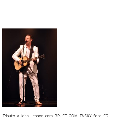
Tributo-a-John-Lennon-com-BRUCE-GOMLEVSKY-foto-CG-