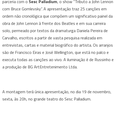
parceria com o
Sesc Palladium
, o show “Tributo a John Lennon
e
com Bruce Gomlevsky”. A apresentação traz 25 canções em
Sesc
Palladium
ordem não cronológica que compõem um significativo painel da
apresentam
obra de John Lennon à frente dos Beatles e em sua carreira
o
solo, permeado por textos da dramaturga Daniela Pereira de
show
Carvalho, escritos a partir de vasta pesquisa realizada em
“Tributo
entrevistas, cartas e material biográfico do artista. Os arranjos
a
são de Francisco Eiras e José Wellington, que está no palco e
John
executa todas as canções ao vivo. A iluminação é de Russinho e
Lennon
a produção de BG ArtEntretenimento Ltda.
com
Bruce
Gomlevsky”
A montagem terá única apresentação, no dia 19 de novembro,
sexta, às 20h, no grande teatro do Sesc Palladium.