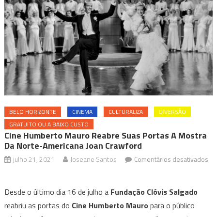
BELO HORIZONTE
CINEMA
CULTURALIZA
DIVERSÃO
GRATUITO OU A BAIXO CUSTO
Cine Humberto Mauro Reabre Suas Portas A Mostra
Da Norte-Americana Joan Crawford
julho 21, 2021
Joseane Santos
Comentários desativados
em
Cine
Desde o último dia 16 de julho a
Fundação Clóvis Salgado
Humberto
reabriu as portas do
Cine Humberto Mauro
para o público
Mauro