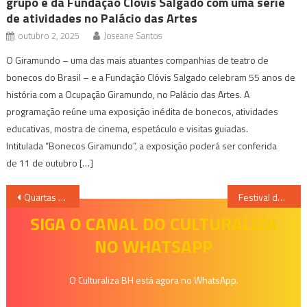
grupo e da Fundação Clóvis Salgado com uma série
de atividades no Palácio das Artes
outubro 2, 2025
Joseane Santos
O Giramundo – uma das mais atuantes companhias de teatro de
bonecos do Brasil – e a Fundação Clóvis Salgado celebram 55 anos de
história com a Ocupação Giramundo, no Palácio das Artes. A
programação reúne uma exposição inédita de bonecos, atividades
educativas, mostra de cinema, espetáculo e visitas guiadas.
Intitulada “Bonecos Giramundo”, a exposição poderá ser conferida
de 11 de outubro […]
Navegação
Quartas de Improviso dá início a 13ª Temporada de improvisação musical e confluência artística
Festival de Empatia online está chegando
de
SIGA O CANAL DO CULTURALIZA
NO WHATSAPP
Post
O Culturaliza BH está agora no WhatsApp.