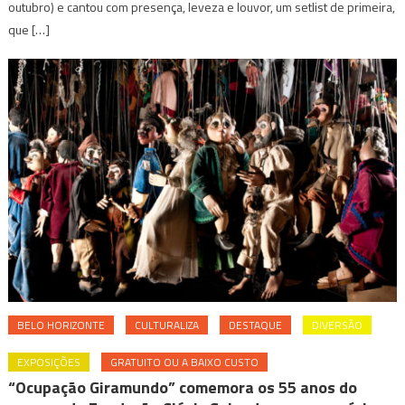
outubro) e cantou com presença, leveza e louvor, um setlist de primeira,
que […]
BELO HORIZONTE
CULTURALIZA
DESTAQUE
DIVERSÃO
EXPOSIÇÕES
GRATUITO OU A BAIXO CUSTO
“Ocupação Giramundo” comemora os 55 anos do