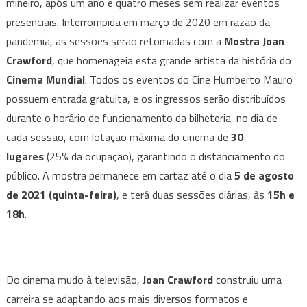
mineiro, após um ano e quatro meses sem realizar eventos
reabre
suas
presenciais. Interrompida em março de 2020 em razão da
portas
pandemia, as sessões serão retomadas com a
Mostra Joan
a
Crawford
, que homenageia esta grande artista da história do
Mostra
Cinema Mundial
. Todos os eventos do Cine Humberto Mauro
da
possuem entrada gratuita, e os ingressos serão distribuídos
norte-
durante o horário de funcionamento da bilheteria, no dia de
americana
cada sessão, com lotação máxima do cinema de
30
Joan
lugares
(25% da ocupação), garantindo o distanciamento do
Crawford
público. A mostra permanece em cartaz até o dia
5 de agosto
de 2021 (quinta-feira)
, e terá duas sessões diárias, às
15h e
18h
.
Do cinema mudo à televisão,
Joan Crawford
construiu uma
carreira se adaptando aos mais diversos formatos e