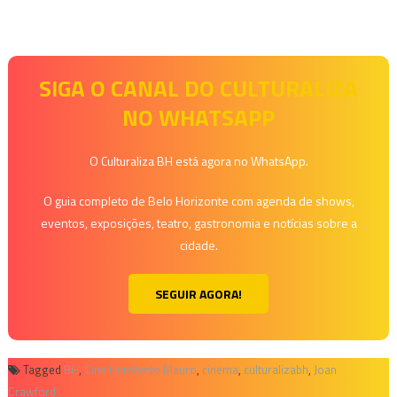
SIGA O CANAL DO CULTURALIZA
NO WHATSAPP
O Culturaliza BH está agora no WhatsApp.
O guia completo de Belo Horizonte com agenda de shows,
eventos, exposições, teatro, gastronomia e notícias sobre a
cidade.
SEGUIR AGORA!
Tagged
BH
,
Cine Humberto Mauro
,
cinema
,
culturalizabh
,
Joan
Crawford