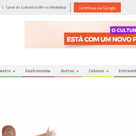
Canal do Culturaliza BH no WhatsApp
Contribua via Google
eatro
Gastronomia
Outros
Colunas
Entrevis