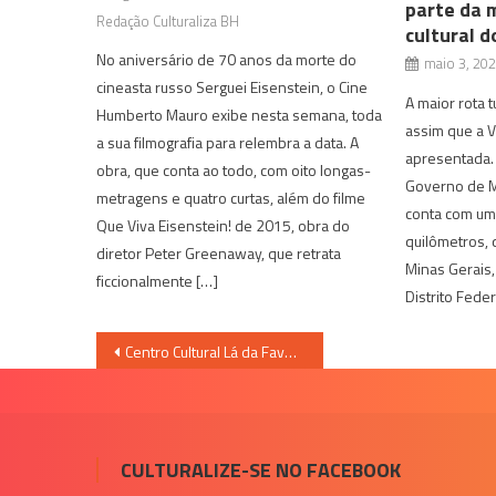
parte da m
Redação Culturaliza BH
cultural d
No aniversário de 70 anos da morte do
maio 3, 20
cineasta russo Serguei Eisenstein, o Cine
A maior rota tu
Humberto Mauro exibe nesta semana, toda
assim que a 
a sua filmografia para relembra a data. A
apresentada. 
obra, que conta ao todo, com oito longas-
Governo de M
metragens e quatro curtas, além do filme
conta com um
Que Viva Eisenstein! de 2015, obra do
quilômetros,
diretor Peter Greenaway, que retrata
Minas Gerais,
ficcionalmente […]
Distrito Fede
Navegação
Centro Cultural Lá da Favelinha promove Oficina de Dança Online
de
Post
CULTURALIZE-SE NO FACEBOOK