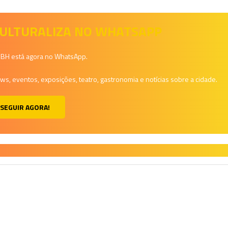
 CULTURALIZA NO WHATSAPP
a BH está agora no WhatsApp.
, eventos, exposições, teatro, gastronomia e notícias sobre a cidade.
SEGUIR AGORA!
H