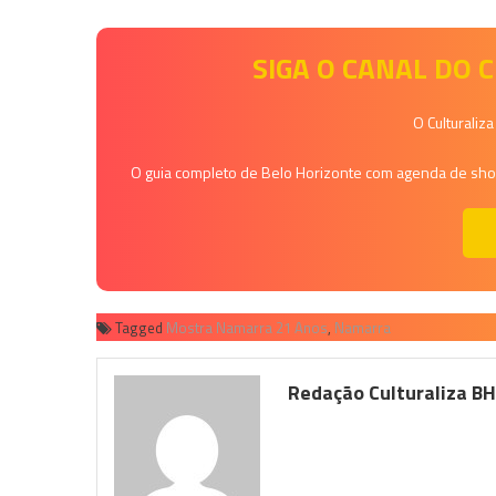
SIGA O CANAL DO
O Culturaliz
O guia completo de Belo Horizonte com agenda de shows
Tagged
Mostra Namarra 21 Anos
,
Namarra
Redação Culturaliza B