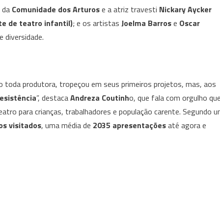
s da
Comunidade dos Arturos
e a atriz travesti
Nickary Aycker
 de teatro infantil)
; e os artistas
Joelma Barros
e
Oscar
e diversidade.
o toda produtora, tropeçou em seus primeiros projetos, mas, aos
resistência
”, destaca
Andreza Coutinh
o, que fala com orgulho qu
eatro para crianças, trabalhadores e população carente. Segundo 
os visitados
, uma média de
2035 apresentações
até agora e