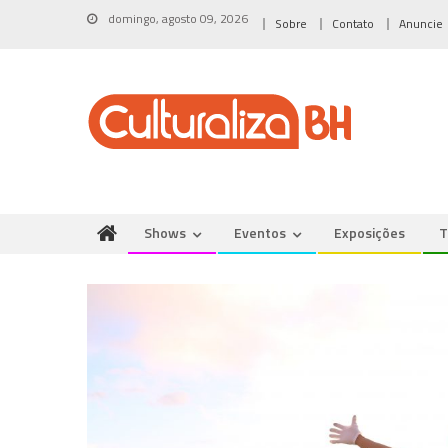
Skip
domingo, agosto 09, 2026
Sobre
Contato
Anuncie
to
content
Shows
Eventos
Exposições
T