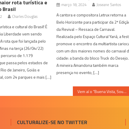
aior rota turística e
março 18, 2024
Joseane Santos
o Brasil
A cantora e compositora Letrux retorna a
22
Charles Douglas
Belo Horizonte para participar da 2ª Ediçã
rística e cultural do Brasil! É
da Revival – Ressaca de Carnaval.
Via Liberdade vem sendo
Realizada pelo Espaço Cultural Yanã, a fes
A rota que foi lançada pelo
promove o encontro da multiartista carioc
inas na terça (26/04/22)
com um dos maiores nomes do carnaval 
 percurso de 1.179
cidade: a banda do bloco Truck do Desejo.
 que passa pelos estados de
A mineira Amandona também marca
 Rio de Janeiro, Goiás e
presença no evento, […]
ral, com 24 parques e mais […]
Vem aí o “Buena Vista, Soul, Jazz & Blues Festival”! Serão três lives imperdíveis com destaques da cena musical nos dias 16, 23 e 30 de maio!
CULTURALIZE-SE NO TWITTER