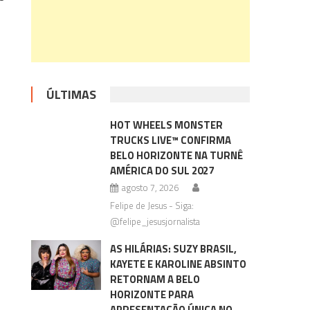
ÚLTIMAS
HOT WHEELS MONSTER
TRUCKS LIVE™ CONFIRMA
BELO HORIZONTE NA TURNÊ
AMÉRICA DO SUL 2027
agosto 7, 2026
Felipe de Jesus - Siga:
@felipe_jesusjornalista
AS HILÁRIAS: SUZY BRASIL,
KAYETE E KAROLINE ABSINTO
RETORNAM A BELO
HORIZONTE PARA
APRESENTAÇÃO ÚNICA NO