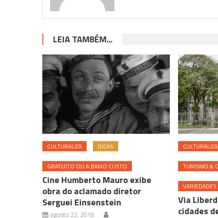
LEIA TAMBÉM...
CULTURALIZA
DICAS
CULTURALIZA
GRATUITO OU A BAIXO CUSTO
TURISMO & 
Cine Humberto Mauro exibe
VARIEDADES
obra do aclamado diretor
Via Liberd
Serguei Einsenstein
cidades d
agosto 22, 2018