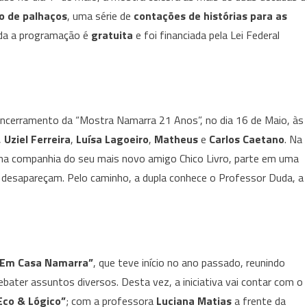
CULTURAL
o de palhaços
, uma série de
contações de histórias para as
CELEBRA
oda a programação é
gratuita
e foi financiada pela Lei Federal
A
TRAJETÓRIA
DEDICADA
ÀS
ARTES
encerramento da “Mostra Namarra 21 Anos”, no dia 16 de Maio, às
COM
,
Uziel Ferreira
A
,
Luísa Lagoeiro
,
Matheus
e
Carlos Caetano
. Na
“MOSTRA
na companhia do seu mais novo amigo Chico Livro, parte em uma
NAMARRA
 desapareçam. Pelo caminho, a dupla conhece o Professor Duda, a
21
ANOS
“Em Casa Namarra”
, que teve início no ano passado, reunindo
bater assuntos diversos. Desta vez, a iniciativa vai contar com o
Eco & Lógico”
; com a professora
Luciana Matias
a frente da