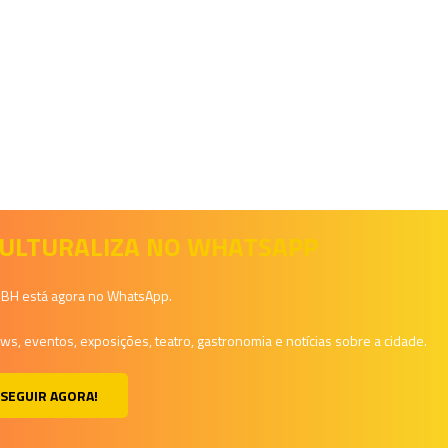
 CULTURALIZA NO WHATSAPP
a BH está agora no WhatsApp.
, eventos, exposições, teatro, gastronomia e notícias sobre a cidade.
SEGUIR AGORA!