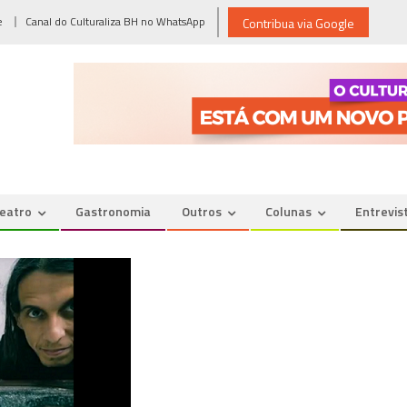
e
Canal do Culturaliza BH no WhatsApp
Contribua via Google
eatro
Gastronomia
Outros
Colunas
Entrevis