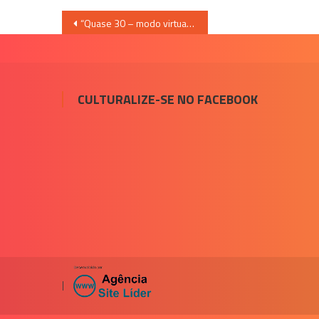
Navegação
“Quase 30 – modo virtual” – O Novo trabalho do Armatrux com John Ulhoa
de
Post
CULTURALIZE-SE NO FACEBOOK
|