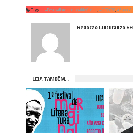
Tagged
#FestivalInternacionaldeCorais
,
#FIC2020
,
#Santuár
Redação Culturaliza B
LEIA TAMBÉM...