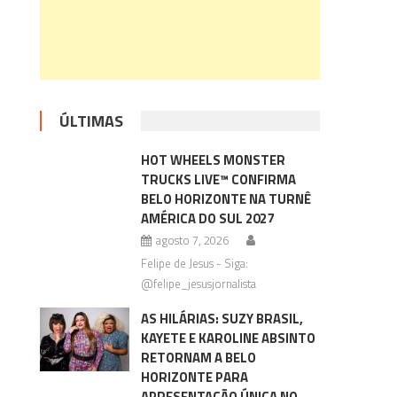
ÚLTIMAS
HOT WHEELS MONSTER
TRUCKS LIVE™ CONFIRMA
BELO HORIZONTE NA TURNÊ
AMÉRICA DO SUL 2027
agosto 7, 2026
Felipe de Jesus - Siga:
@felipe_jesusjornalista
AS HILÁRIAS: SUZY BRASIL,
KAYETE E KAROLINE ABSINTO
RETORNAM A BELO
HORIZONTE PARA
APRESENTAÇÃO ÚNICA NO