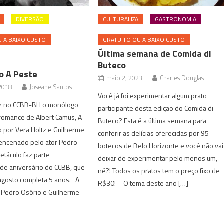
DIVERSÃO
CULTURALIZA
GASTRONOMIA
 A BAIXO CUSTO
GRATUITO OU A BAIXO CUSTO
Última semana de Comida di
Buteco
o A Peste
maio 2, 2023
Charles Douglas
 2018
Joseane Santos
Você já foi experimentar algum prato
az no CCBB-BH o monólogo
participante desta edição do Comida di
romance de Albert Camus, A
Buteco? Esta é a última semana para
do por Vera Holtz e Guilherme
conferir as delícias oferecidas por 95
 encenado pelo ator Pedro
botecos de Belo Horizonte e você não vai
etáculo faz parte
deixar de experimentar pelo menos um,
de aniversário do CCBB, que
né?! Todos os pratos tem o preço fixo de
 agosto completa 5 anos. A
R$30! O tema deste ano […]
 Pedro Osório e Guilherme