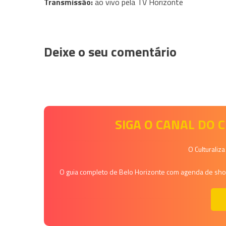
Transmissão:
ao vivo pela TV Horizonte
Deixe o seu comentário
SIGA O CANAL DO
O Culturaliz
O guia completo de Belo Horizonte com agenda de shows