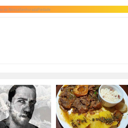
io de NossaSenhoradaPiedade
H