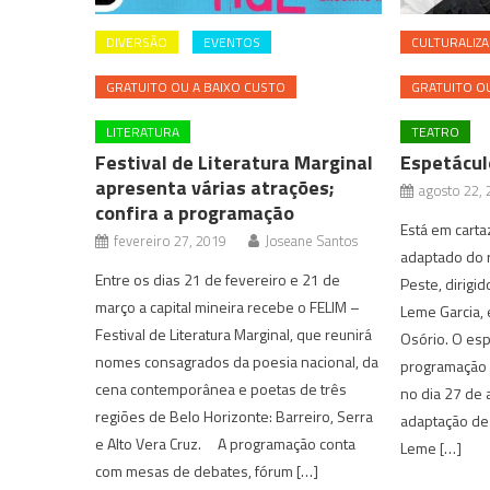
DIVERSÃO
EVENTOS
CULTURALIZA
GRATUITO OU A BAIXO CUSTO
GRATUITO OU
LITERATURA
TEATRO
Festival de Literatura Marginal
Espetácul
apresenta várias atrações;
agosto 22,
confira a programação
Está em cart
fevereiro 27, 2019
Joseane Santos
adaptado do 
Entre os dias 21 de fevereiro e 21 de
Peste, dirigi
março a capital mineira recebe o FELIM –
Leme Garcia,
Festival de Literatura Marginal, que reunirá
Osório. O esp
nomes consagrados da poesia nacional, da
programação 
cena contemporânea e poetas de três
no dia 27 de
regiões de Belo Horizonte: Barreiro, Serra
adaptação de
e Alto Vera Cruz. A programação conta
Leme […]
com mesas de debates, fórum […]