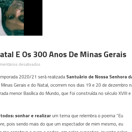
Natal E Os 300 Anos De Minas Gerais
em
mentários desativados
18ª
mporada 2020/21 será realizada
Santuário de Nossa Senhora d
edição
Minas Gerais e do Natal, ocorrem nos dias 19 e 20 de dezembro n
do
rada menor Basílica do Mundo, que foi construída no século XVIII e
FIC
celebra
o
 todos: sonhar e realizar
um tema que relembra o poema “Eu
Natal
e
pre, pois sendo mais do que um espectador de mim mesmo, eu
os