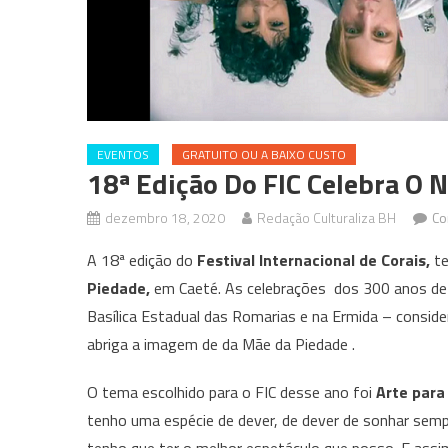
EVENTOS
GRATUITO OU A BAIXO CUSTO
18ª Edição Do FIC Celebra O 
dezembro 18, 2020
Redação Culturaliza BH
Co
A 18ª edição do
Festival Internacional de Corais,
te
Piedade,
em Caeté. As celebrações dos 300 anos de 
Basílica Estadual das Romarias e na Ermida – conside
abriga a imagem de da Mãe da Piedade .
O tema escolhido para o FIC desse ano foi
Arte para
tenho uma espécie de dever, de dever de sonhar sem