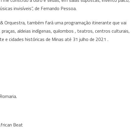
m me construo a ouro e sedas, em salas supostas, invento palco,
300
sicas invisíveis”, de Fernando Pessoa.
anos
de
s & Orquestra, também fará uma programação itinerante que vai
Minas
raças, aldeias indígenas, quilombos , teatros, centros culturais,
Gerais
te e cidades históricas de Minas até 31 julho de 2021 .
 Romaria.
frican Beat