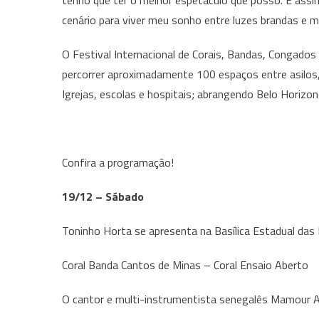
tenho que ter o melhor espetáculo que posso. E assi
cenário para viver meu sonho entre luzes brandas e mú
O Festival Internacional de Corais, Bandas, Congado
percorrer aproximadamente 100 espaços entre asilos, p
Igrejas, escolas e hospitais; abrangendo Belo Horizon
Confira a programação!
19/12 – Sábado
Toninho Horta se apresenta na Basílica Estadual das
Coral Banda Cantos de Minas – Coral Ensaio Aberto
O cantor e multi-instrumentista senegalês Mamour A