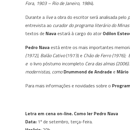
Fora, 1903 – Rio de Janeiro, 1984
).
Durante a
live
a obra do escritor será analisada pelo
p
entrevista ao
curador do programa literário
do Minas 
textos de
Nava
estará à cargo do ator
Odilon Estev
Pedro Nava
está entre os mais importantes memorial
(1972)
,
Balão Cativo
(1973) e
Chão de Ferro (1976);
e
o livro póstumo incompleto
Cera das almas (2006)
modernistas, como
Drummond de Andrade
e
Mário
Para mais informações e novidades sobre o
Programa
Letra em cena on-line. Como ler Pedro Nava
Data:
1º de setembro, terça-feira.
Horário
: 20h.