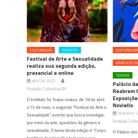
CULTURALIZA
EVENTOS
CULTURALIZA
Festival de Arte e Sexualidade
GRATUITO OU
realiza sua segunda edição,
presencial e online
TEATRO
abril 26, 2022
Palácio d
Redação Culturaliza BH
Reabrem G
Exposiçõe
O Instituto Se Toque realiza, de 18 de abril
Noviello
a 15 de maio, o segundo “Festival de Arte e
fevereiro 1
Sexualidade”, evento que busca investigar,
Redação Cultur
por meio da arte, questões de gênero e
sexualidade. O tema desta edição é “Corpo:
O Palácio das
território decolonial” e tem como eixo