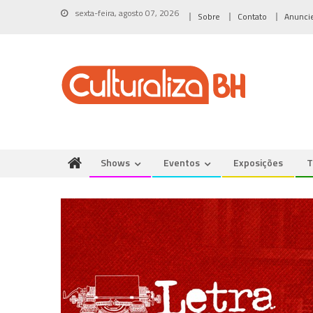
Skip
sexta-feira, agosto 07, 2026
Sobre
Contato
Anunci
to
content
Shows
Eventos
Exposições
T