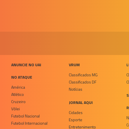
ANUNCIE NO UAI
VRUM
L
Classificados MG
C
NO ATAQUE
Classificados DF
C
América
Notícias
Atlético
S
Cruzeiro
JORNAL AQUI
R
Vôlei
Cidades
Futebol Nacional
N
Esporte
Futebol Internacional
C
Entretenimento