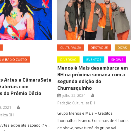
CULTURALIZA
DESTAQUE
DICAS
 A BAIXO CUSTO
DIVERSÃO
EVENTOS
SHOWS
Menos é Mais desembarca em
BH na próxima semana com a
as Artes e CâmeraSete
segunda edição do
alerias com
Churrasquinho
s do Prêmio Décio
julho 22, 2024
Redação Culturaliza BH
2, 2021
Grupo Menos é Mais – Créditos:
aliza BH
Jhonnathas Franco. Com mais de 4 horas
 Artes exibe até sábado (14),
de show, nova turnê do grupo vai