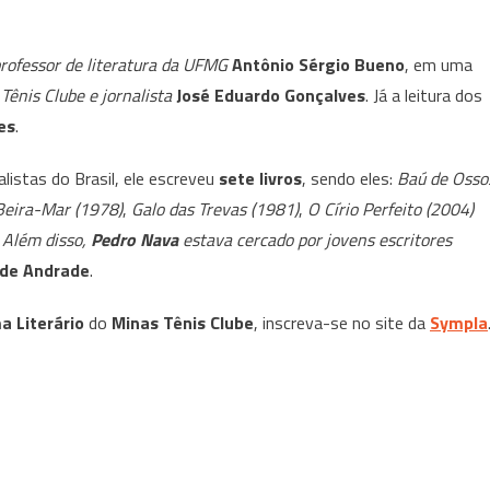
on-
line
rofessor de literatura da UFMG
Antônio Sérgio Bueno
, em uma
apresenta
Tênis Clube e jornalista
José Eduardo Gonçalves
. Já a leitura dos
Como
ler
es
.
Pedro
istas do Brasil, ele escreveu
Nava
sete livros
, sendo eles:
Baú de Osso
Beira-Mar (1978)
,
Galo das Trevas (1981)
,
O Círio Perfeito (2004)
.
Além disso,
Pedro Nava
estava cercado por jovens escritores
 de Andrade
.
 Literário
do
Minas Tênis Clube
, inscreva-se no site da
Sympla