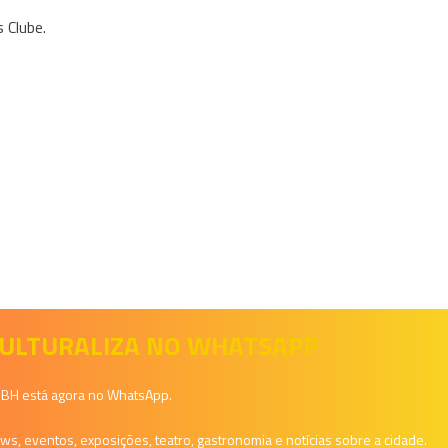
 Clube.
 CULTURALIZA NO WHATSAPP
a BH está agora no WhatsApp.
, eventos, exposições, teatro, gastronomia e notícias sobre a cidade.