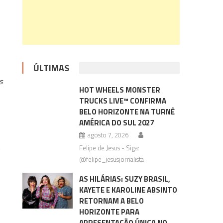
ÚLTIMAS
s
HOT WHEELS MONSTER
TRUCKS LIVE™ CONFIRMA
BELO HORIZONTE NA TURNÊ
AMÉRICA DO SUL 2027
agosto 7, 2026
.
Felipe de Jesus - Siga:
@felipe_jesusjornalista
AS HILÁRIAS: SUZY BRASIL,
KAYETE E KAROLINE ABSINTO
RETORNAM A BELO
HORIZONTE PARA
APRESENTAÇÃO ÚNICA NO