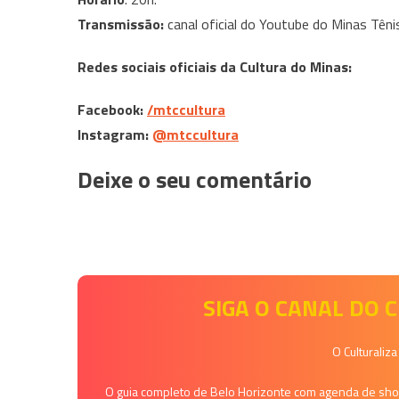
Transmissão:
canal oficial do Youtube do Minas Tênis
Redes sociais oficiais da Cultura do Minas:
Facebook:
/mtccultura
Instagram:
@mtccultura
Deixe o seu comentário
SIGA O CANAL DO
O Culturaliz
O guia completo de Belo Horizonte com agenda de shows