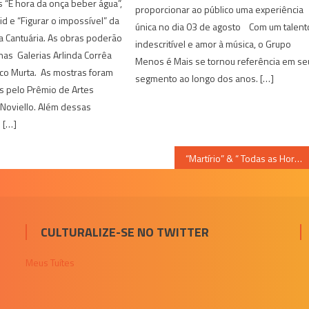
 “É hora da onça beber água”,
proporcionar ao público uma experiência
iid e “Figurar o impossível” da
única no dia 03 de agosto Com um talent
la Cantuária. As obras poderão
indescritível e amor à música, o Grupo
 nas Galerias Arlinda Corrêa
Menos é Mais se tornou referência em se
co Murta. As mostras foram
segmento ao longo dos anos. […]
 pelo Prêmio de Artes
 Noviello. Além dessas
 […]
“Martírio” & “ Todas as Horas do Fim”, são as películas do “Cine 104 em Casa” desta semana
CULTURALIZE-SE NO TWITTER
Meus Tuítes