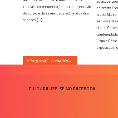
as exposições
central a experimentação e a compreensão
do artista Fro
do corpo e da sexualidade sob a ótica dos
artista Marce
saberes […]
ser visitadas
Lima e Genes
comtempladas
Visuais Décio
exposições, o
Navegação
Programação Arena Drive-in Go Dream
de
Post
CULTURALIZE-SE NO FACEBOOK