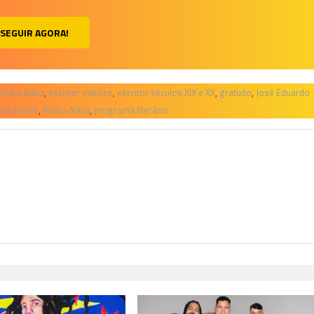
SEGUIR AGORA!
Pedro Nava
,
escritor mineiro
,
escritor séculos XIX e XX
,
gratuito
,
José Eduardo
on Esteves
,
Pedro Nava
,
programa literário
H