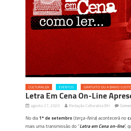
CULTURALIZA
EVENTOS
GRATUITO OU A BAIXO CUST
Letra Em Cena On-Line Apres
agosto 27, 2020
Redação Culturaliza BH
Comen
No dia
1º de setembro
(
terça-feira
) acontecerá no
c
mais uma transmissão do “
Letra em Cena on-line
”, 