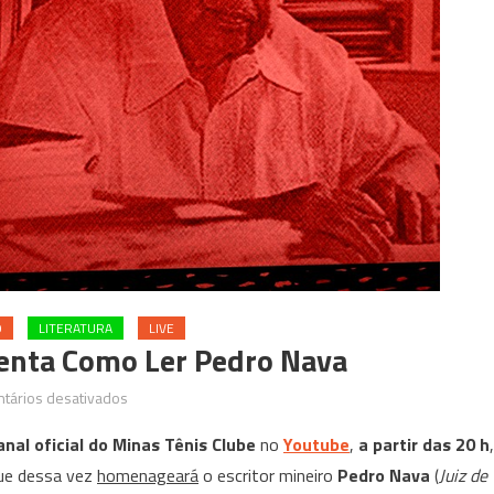
O
LITERATURA
LIVE
enta Como Ler Pedro Nava
em
tários desativados
Letra
anal oficial do Minas Tênis Clube
no
Youtube
,
a partir das 20 h
,
em
que dessa vez
homenageará
o escritor mineiro
Pedro Nava
(
Juiz de
cena