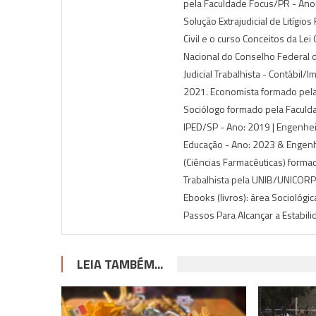
pela Faculdade Focus/PR - Ano:
Solução Extrajudicial de Litígio
Civil e o curso Conceitos da Le
Nacional do Conselho Federal 
Judicial Trabalhista - Contábil/
2021. Economista formado pela
Sociólogo formado pela Faculda
IPED/SP - Ano: 2019 | Engenhe
Educação - Ano: 2023 & Engenh
(Ciências Farmacêuticas) forma
Trabalhista pela UNIB/UNICORP-I
Ebooks (livros): área Sociológi
Passos Para Alcançar a Estabil
LEIA TAMBÉM...