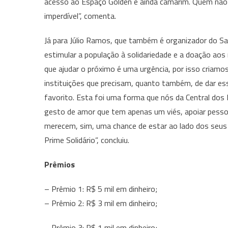
acesso ao Espaço Golden e ainda camarim. Quem não 
imperdível”, comenta.
Já para Júlio Ramos, que também é organizador do Sa
estimular a população à solidariedade e a doação aos
que ajudar o próximo é uma urgência, por isso criamo
instituições que precisam, quanto também, de dar ess
favorito. Esta foi uma forma que nós da Central do
gesto de amor que tem apenas um viés, apoiar pessoa
merecem, sim, uma chance de estar ao lado dos seus íd
Prime Solidário”, concluiu.
Prêmios
– Prêmio 1: R$ 5 mil em dinheiro;
– Prêmio 2: R$ 3 mil em dinheiro;
– Prêmio 3: R$ 1 mil em dinheiro;