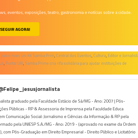
, eventos, exposições, teatro, gastronomia e notícias sobre a cidade.
SEGUIR AGORA!
do palco mais um Kit Samba Prim
,
Central dos Eventos
,
Cultura
,
Editor e Jornalist
sus
,
Portal UAI
,
Samba Prime cria rifa solidária para ajudar instituições de
 @felipe_jesusjornalista
rnalista graduado pela Faculdade Estácio de Sá/MG - Ano: 2007 | Pós-
ções Públicas - RP & Assessoria de Imprensa pela Faculdade Educa
m Comunicação Social: Jornalismo e Ciências da Informação & RP pela
ormado pela UNIESP S.A./MG - Ano: 2019 - (aprovado no exame da Ordem
 com Pós-Graduação em Direito Empresarial - Direito Público e Licitatório