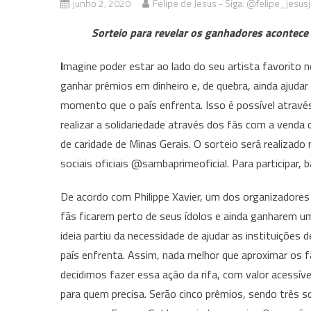
junho 2, 2020
Felipe de Jesus - Siga: @felipe_jesusj
Sorteio para revelar os ganhadores acontece
I
magine poder estar ao lado do seu artista favorito 
ganhar prêmios em dinheiro e, de quebra, ainda ajuda
momento que o país enfrenta. Isso é possível atravé
realizar a solidariedade através dos fãs com a venda 
de caridade de Minas Gerais. O sorteio será realizado 
sociais oficiais @sambaprimeoficial. Para participar
De acordo com Philippe Xavier, um dos organizadores
fãs ficarem perto de seus ídolos e ainda ganharem u
ideia partiu da necessidade de ajudar as instituiçõe
país enfrenta. Assim, nada melhor que aproximar os 
decidimos fazer essa ação da rifa, com valor acessív
para quem precisa. Serão cinco prêmios, sendo três s