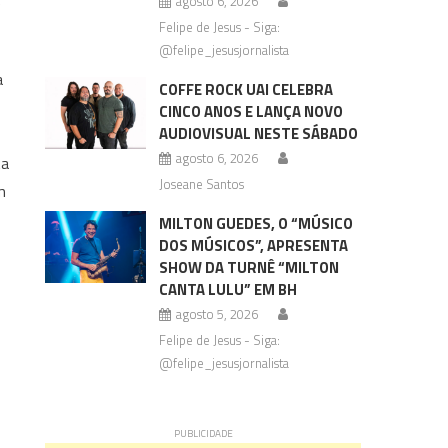
e
agosto 6, 2026
Felipe de Jesus - Siga:
@felipe_jesusjornalista
a
COFFE ROCK UAI CELEBRA
CINCO ANOS E LANÇA NOVO
AUDIOVISUAL NESTE SÁBADO
agosto 6, 2026
ta
Joseane Santos
m
MILTON GUEDES, O “MÚSICO
DOS MÚSICOS”, APRESENTA
SHOW DA TURNÊ “MILTON
CANTA LULU” EM BH
agosto 5, 2026
Felipe de Jesus - Siga:
@felipe_jesusjornalista