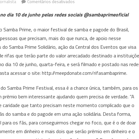
em
ornalista
Comentários desativados
Samba
 no dia 10 de junho pelas redes sociais @sambaprimeoficial
Prime
cria
no Samba Prime, o maior festival de samba e pagode do Brasil,
rifa
r pessoas que precisam, mais do que nunca, de apoio nesse
solidária
s do Samba Prime Solidário, ação da Central dos Eventos que visa
para
de rifas que terão parte do valor arrecadado destinado a instituiçõ
ajudar
instituições
no dia 10 de junho, quarta-feira, e será filmado e postado nas rede
de
, basta acessar o site: http://meepdonate.com/rifasambaprime.
caridade
 do Samba Prime Festival, essa é a chance única, também, para os
m prêmio bem interessante ajudando quem precisa de verdade. “A
s de caridade que tanto precisam neste momento complicado que o
fãs do samba e do pagode em uma ação solidária. Desta forma,
el para os fãs, para conseguirmos chegar no foco, que é o de doar
omente em dinheiro e mais dois que serão prêmio em dinheiro e o