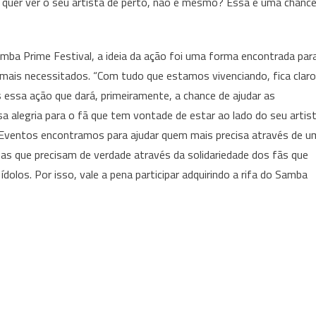
quer ver o seu artista de perto, não é mesmo? Essa é uma chanc
mba Prime Festival, a ideia da ação foi uma forma encontrada par
 mais necessitados. “Com tudo que estamos vivenciando, fica claro
s essa ação que dará, primeiramente, a chance de ajudar as
a alegria para o fã que tem vontade de estar ao lado do seu artis
s Eventos encontramos para ajudar quem mais precisa através de u
s que precisam de verdade através da solidariedade dos fãs que
olos. Por isso, vale a pena participar adquirindo a rifa do Samba