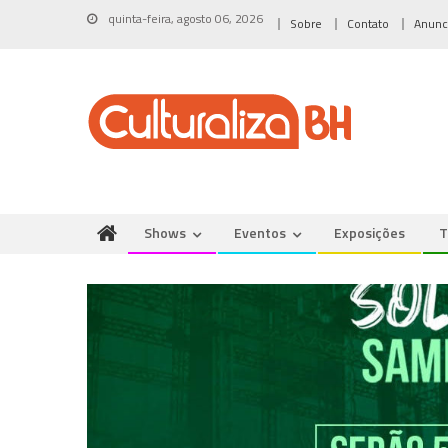
Skip
quinta-feira, agosto 06, 2026
Sobre
Contato
Anunc
to
content
Shows
Eventos
Exposições
T