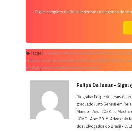
O guia completo de Belo Horizonte com agenda de shows
Tagged
a assistir o show do seu artista favorito em cima 
Felipe de Jesus
,
Jornal Estado de Minas
,
jornalista Felipe de Je
caridade
,
www.centraldoseventoslive.com.br
Felipe De Jesus - Siga:
Biografia: Felipe de Jesus é Jo
graduado (Lato Sensu) em Rela
Mundo - Ano: 2023 - e Mestre e
UEMC - Ano: 2015. Advogado f
dos Advogados do Brasil - OAB),