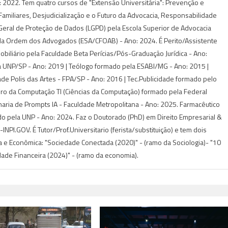
 2022. Tem quatro cursos de "Extensão Universitária": Prevenção e
s Familiares, Desjudicialização e o Futuro da Advocacia, Responsabilidade
i Geral de Proteção de Dados (LGPD) pela Escola Superior de Advocacia
da Ordem dos Advogados (ESA/CFOAB) - Ano: 2024. É Perito/Assistente
Imobiliário pela Faculdade Beta Perícias/Pós-Graduação Jurídica - Ano:
 UNP/SP - Ano: 2019 | Teólogo formado pela ESABI/MG - Ano: 2015 |
de Polis das Artes - FPA/SP - Ano: 2016 | Tec.Publicidade formado pelo
iro da Computação TI (Ciências da Computação) formado pela Federal
aria de Prompts IA - Faculdade Metropolitana - Ano: 2025. Farmacêutico
do pela UNP - Ano: 2024. Faz o Doutorado (PhD) em Direito Empresarial &
NPI.GOV. É Tutor/Prof.Universitario (ferista/substituição) e tem dois
ca e Econômica: "Sociedade Conectada (2020)" - (ramo da Sociologia)- "10
idade Financeira (2024)" - (ramo da economia).