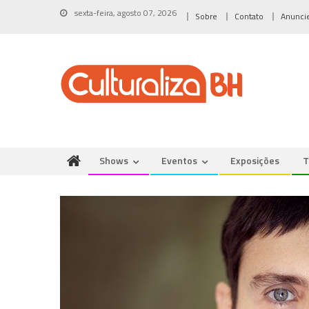
Skip
sexta-feira, agosto 07, 2026
Sobre
Contato
Anunci
to
content
Shows
Eventos
Exposições
T