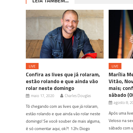
LEIA TAMBÉM...
LIVE
LIVE
Confira as lives que já rolaram,
Marília Me
estão rolando e que ainda vão
Vitão, No
rolar neste domingo
mais; conf
sábado (0
maio 17, 2020
Charles Douglas
agosto 8, 2
Tô chegando com as lives que já rolaram,
Após uma liv
estão rolando e que ainda vão rolar neste
Veloso na se
domingo! Se você souber de mais alguma,
sábado com um
é só comentar aqui, ok?! 12h: Diogo