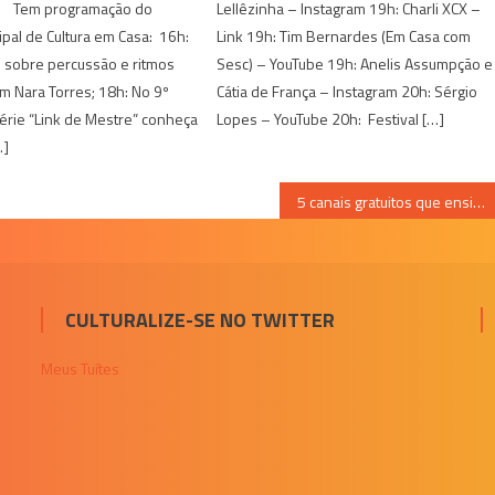
: Tem programação do
Lellêzinha – Instagram 19h: Charli XCX –
cipal de Cultura em Casa: 16h:
Link 19h: Tim Bernardes (Em Casa com
 sobre percussão e ritmos
Sesc) – YouTube 19h: Anelis Assumpção e
om Nara Torres; 18h: No 9º
Cátia de França – Instagram 20h: Sérgio
érie “Link de Mestre” conheça
Lopes – YouTube 20h: Festival […]
…]
5 canais gratuitos que ensinam praticar Yoga e Meditação; confira
CULTURALIZE-SE NO TWITTER
Meus Tuítes