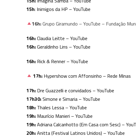
15h:
Imagina Samba – YouTube
15h
: Inimigos da HP – YouTube
16h:
Grupo Giramundo – YouTube – Fundação Munic
16h:
Claudia Leitte – YouTube
16h:
Geraldinho Lins – YouTube
16h:
Rick & Renner – YouTube
17h:
Hypershow com Affonsinho – Rede Minas
17h:
Dre Guazzelli e convidados – YouTube
17h30:
Simone e Simaria – YouTube
18h:
Thales Lessa – YouTube
19h:
Maurício Manieri – YouTube
19h:
Adriana Calcanhotto (Em Casa com Sesc) – You
20h:
Anitta (Festival Latinos Unidos) – YouTube