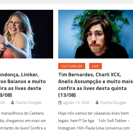
CULTURALIZA
LIVE
ndonça, Liniker,
Tim Bernardes, Charli XCX,
vos Baianos e muito
Anelis Assumpção e muito mais
ira as lives deste
confira as lives desta quinta
8/08)
(13/08)
020
Charles Douglas
agosto 13, 2020
Charles Douglas
e maravilhosa do Caetano
Hoje nós vamos ter váaaarias lives bem
xta, chegamos em mais um
legais, hein?! Se liga: 14h: Sofi Tukker –
 tanto de lives! Confira a
Instagram 16h: Paula Lima conversa com