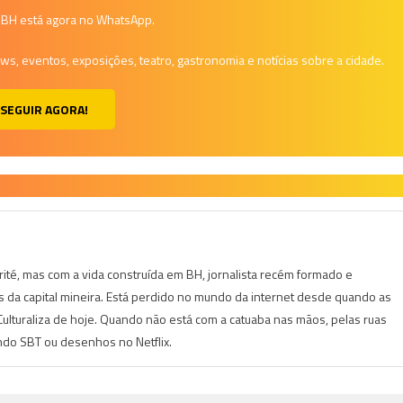
a BH está agora no WhatsApp.
, eventos, exposições, teatro, gastronomia e notícias sobre a cidade.
SEGUIR AGORA!
irité, mas com a vida construída em BH, jornalista recém formado e
is da capital mineira. Está perdido no mundo da internet desde quando as
lturaliza de hoje. Quando não está com a catuaba nas mãos, pelas ruas
indo SBT ou desenhos no Netflix.