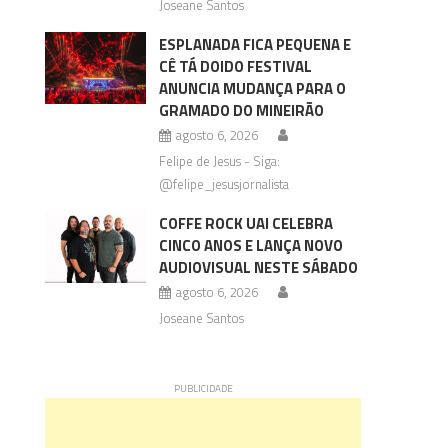
Joseane Santos
ESPLANADA FICA PEQUENA E
CÊ TÁ DOIDO FESTIVAL
ANUNCIA MUDANÇA PARA O
GRAMADO DO MINEIRÃO
agosto 6, 2026
Felipe de Jesus - Siga:
@felipe_jesusjornalista
COFFE ROCK UAI CELEBRA
CINCO ANOS E LANÇA NOVO
AUDIOVISUAL NESTE SÁBADO
agosto 6, 2026
Joseane Santos