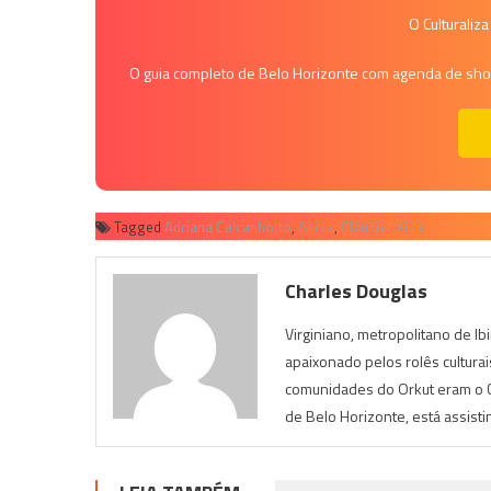
O Culturaliz
O guia completo de Belo Horizonte com agenda de shows
Tagged
Adriana Calcanhotto
,
Anitta
,
Cláudia Leitte
Charles Douglas
Virginiano, metropolitano de Ib
apaixonado pelos rolês cultura
comunidades do Orkut eram o Cu
de Belo Horizonte, está assist