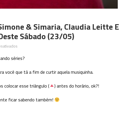
Simone & Simaria, Claudia Leitte E
 Deste Sábado (23/05)
em
esativados
Anitta,
ando séries?
Adriana
Calcanhotto,
a você que tá a fim de curtir aquela musiquinha.
Simone
&
s colocar esse triângulo (
) antes do horário, ok?!
Simaria,
Claudia
gente ficar sabendo também!
Leitte
e
muito
mais;