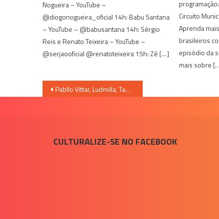
programação
Nogueira – YouTube –
Circuito Muni
@diogonogueira_oficial 14h: Babu Santana
Aprenda mais
– YouTube – @babusantana 14h: Sérgio
brasileiros c
Reis e Renato Teixeira – YouTube –
episódio da s
@serjaooficial @renatoteixeira 15h: Zé […]
mais sobre [
Navegação
Pabllo Vittar, Ludmilla, Tamara Franklin; confira as lives desta sexta (22/05)
de
Post
CULTURALIZE-SE NO FACEBOOK