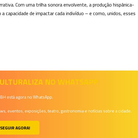
rativa. Com uma trilha sonora envolvente, a produção hispânica-
 capacidade de impactar cada indivíduo – e como, unidos, esses
 CULTURALIZA NO WHATSAPP
a BH está agora no WhatsApp.
, eventos, exposições, teatro, gastronomia e notícias sobre a cidade.
SEGUIR AGORA!