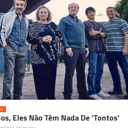
AS
dos, Eles Não Têm Nada De ‘tontos’
em
entários desativados