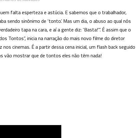
“A
 quem falta esperteza e astúcia. E sabemos que o trabalhador,
Odisseia
ba sendo sinônimo de ‘tonto’. Mas um dia, o abuso ao qual nós
dos
deiro tapa na cara, e aí a gente diz: ‘Basta!’”. É assim que o
Tontos”:
Unidos,
dos Tontos”, inicia na narração do mais novo filme do diretor
eles
nos cinemas. É a partir dessa cena inicial, um flash back seguido
não
ns vão mostrar que de tontos eles não têm nada!
têm
nada
de
‘tontos’