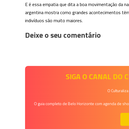
E é essa empatia que dita a boa movimentação da nar
argentina mostra como grandes acontecimentos têm a
indivíduos são muito maiores.
Deixe o seu comentário
SIGA O CANAL DO
O Culturaliz
O guia completo de Belo Horizonte com agenda de shows