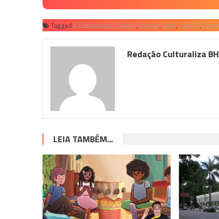
Tagged
A Odisseia dos Tontos
,
cinema
,
filme
,
opinião
,
Rese
Redação Culturaliza B
LEIA TAMBÉM...