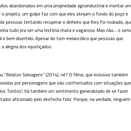
s silos abandonados em uma propriedade agroindustrial e montar u
o projeto, um golpe faz com que eles atinjam o fundo do poço e
 de pessoas tentando recuperar o dinheiro que lhes foi roubado, qu
, tinha tudo pra ser uma história chata e vagarosa. Mas não… o sen
gil e bem divertido. Apesar do tom melancólico que pessoas que
 a alegria dos injustiçados.
iu “Relatos Selvagens” (2014), né? O filme, que inclusive também
ça vividas por personagens que são confrontados com situações que
ia dos Tontos”, há também um sentimento generalizado de se fazer
tador aficionado pelo desfecho feliz. Porque, na verdade, ninguém