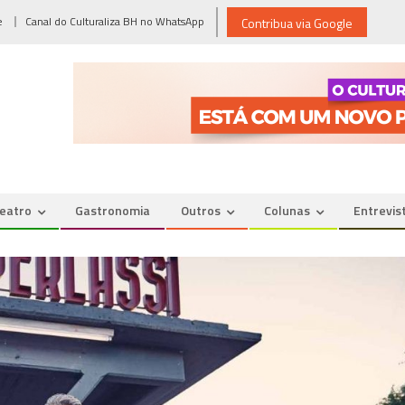
e
Canal do Culturaliza BH no WhatsApp
Contribua via Google
eatro
Gastronomia
Outros
Colunas
Entrevis