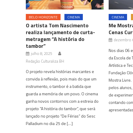
BELO HORIZONTE
CINEMA
CINEMA
O artista Tom Nascimento
Me Mostra
realiza lançamento de curta-
Cenas Cur
metragem “A história do
dezembro 6
tambor”
Nos dias 06 
julho 8, 2025
da Escola de 
Redação Culturaliza BH
Artística e Te
O projeto revela histórias marcantes e
Fundação Cló
convida à reflexão, pois mais do que um
Mostra Livre
instrumento, o tambor é a batida que
pelos alunos
guarda a memória de um povo. O cinema
de experiment
ganha novos contornos com a estreia do
contando com
projeto “A história do tambor”, que será
apresentadas
lançado no projeto “De Férias” do Sesc
Palladium no dia 25 de […]