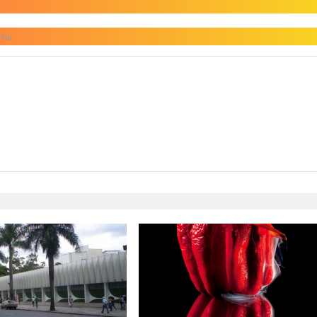
nha
H