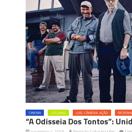
CINEMA
COLUNAS
LUIZ, CÂMERA, AÇÃO
RESENH
“A Odisseia Dos Tontos”: Uni
novembro 4, 2019
Redação Culturaliza BH
Com