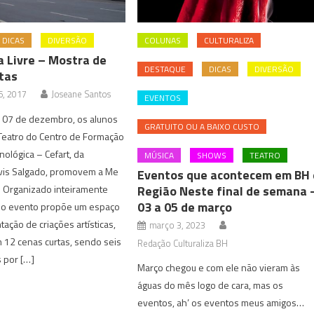
DICAS
DIVERSÃO
COLUNAS
CULTURALIZA
 Livre – Mostra de
DESTAQUE
DICAS
DIVERSÃO
tas
, 2017
Joseane Santos
EVENTOS
e 07 de dezembro, os alunos
GRATUITO OU A BAIXO CUSTO
Teatro do Centro de Formação
cnológica – Cefart, da
MÚSICA
SHOWS
TEATRO
vis Salgado, promovem a Me
Eventos que acontecem em BH 
. Organizado inteiramente
Região Neste final de semana 
03 a 05 de março
, o evento propõe um espaço
ação de criações artísticas,
março 3, 2023
 12 cenas curtas, sendo seis
Redação Culturaliza BH
 por […]
Março chegou e com ele não vieram às
águas do mês logo de cara, mas os
eventos, ah’ os eventos meus amigos…