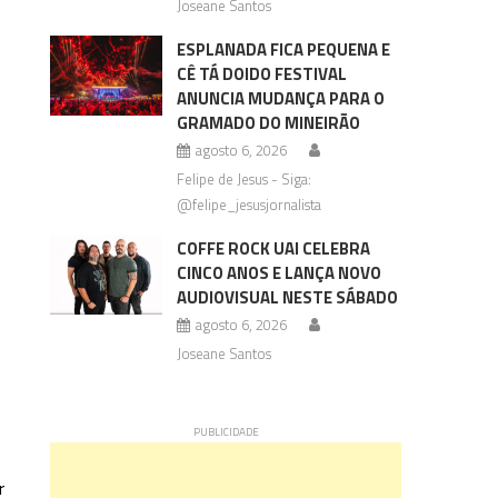
Joseane Santos
ESPLANADA FICA PEQUENA E
CÊ TÁ DOIDO FESTIVAL
ANUNCIA MUDANÇA PARA O
GRAMADO DO MINEIRÃO
agosto 6, 2026
Felipe de Jesus - Siga:
@felipe_jesusjornalista
COFFE ROCK UAI CELEBRA
CINCO ANOS E LANÇA NOVO
AUDIOVISUAL NESTE SÁBADO
agosto 6, 2026
Joseane Santos
r