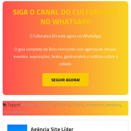
SIGA O CANAL DO CULTURALIZA
NO WHATSAPP
O Culturaliza BH está agora no WhatsApp.
O guia completo de Belo Horizonte com agenda de shows,
eventos, exposições, teatro, gastronomia e notícias sobre a
cidade.
SEGUIR AGORA!
Tagged
#Política
,
Bolsonaro
,
Crõnica
,
Cultura
,
Jornalismo
,
literatura
,
meio ambiente
Agência Site Líder