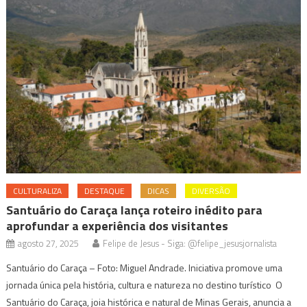
CULTURALIZA
DESTAQUE
DICAS
DIVERSÃO
Santuário do Caraça lança roteiro inédito para
aprofundar a experiência dos visitantes
agosto 27, 2025
Felipe de Jesus - Siga: @felipe_jesusjornalista
Santuário do Caraça – Foto: Miguel Andrade. Iniciativa promove uma
jornada única pela história, cultura e natureza no destino turístico O
Santuário do Caraça, joia histórica e natural de Minas Gerais, anuncia a