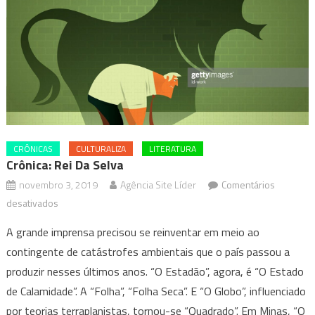
CRÔNICAS
CULTURALIZA
LITERATURA
Crônica: Rei Da Selva
novembro 3, 2019
Agência Site Líder
Comentários
em
desativados
Crônica:
A grande imprensa precisou se reinventar em meio ao
Rei
contingente de catástrofes ambientais que o país passou a
da
produzir nesses últimos anos. “O Estadão”, agora, é “O Estado
selva
de Calamidade”. A “Folha”, “Folha Seca”. E “O Globo”, influenciado
por teorias terraplanistas, tornou-se “Quadrado”. Em Minas, “O