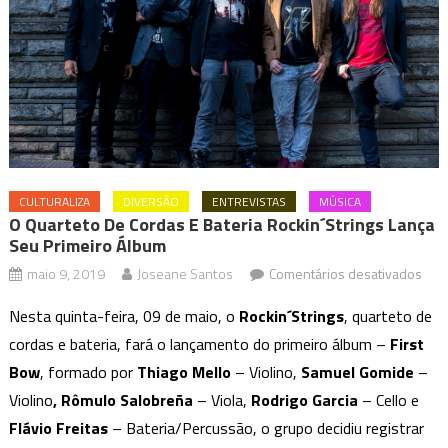
CULTURALIZA
DIVERSÃO
ENTREVISTAS
MÚSICA
O Quarteto De Cordas E Bateria Rockin´Strings Lança
Seu Primeiro Álbum
em
maio 9, 2019
Joseane Santos
Comentários desativados
O
Nesta quinta-feira, 09 de maio, o
Rockin´Strings
, quarteto de
quar
cordas e bateria, fará o lançamento do primeiro álbum –
First
de
Bow
, formado por
Thiago Mello
– Violino,
Samuel Gomide
–
cor
e
Violino
, Rômulo Salobreña
– Viola,
Rodrigo Garcia
– Cello e
bate
Flávio Freitas
– Bateria/Percussão, o grupo decidiu registrar
Roc