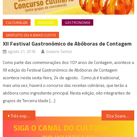
CULTURALIZA
DIVERSÃO
GASTRONOMIA
GRATUITO OU A BAIXO CUSTO
XII Festival Gastronômico de Abóboras de Contagem
agosto 21, 2018
Joseane Santos
Como parte das comemorações dos 107 anos de Contagem, acontece a
XII edição do Festival Gastronômico de Abóboras de Contagem
acontece nesta sexta-feira, 24 de agosto. Como já é tradicional,
mais uma vez, haverá o concurso das receitas culinárias, que terão a
abóbora como ingrediente principal. Nesta edição, oito integrantes de
grupos de Terceira Idade […]
Navegação
Três espaços com bastante personalidade em BH; confira
Elza Soares apresenta “Deus é Mulher” neste final de semana em BH
de
SIGA O CANAL DO CULTURALIZA