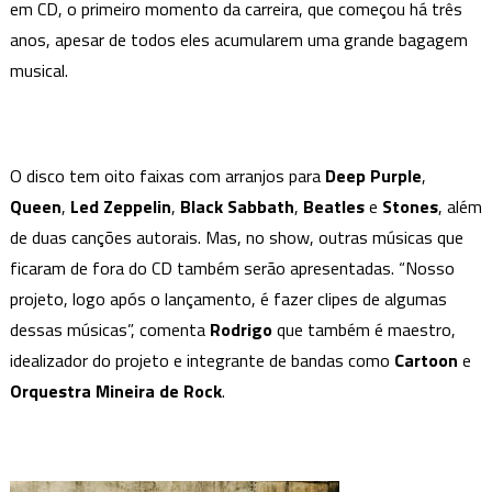
em CD, o primeiro momento da carreira, que começou há três
´Str
anos, apesar de todos eles acumularem uma grande bagagem
lanç
musical.
seu
prim
álb
O disco tem oito faixas com arranjos para
Deep Purple
,
Queen
,
Led Zeppelin
,
Black Sabbath
,
Beatles
e
Stones
, além
de duas canções autorais. Mas, no show, outras músicas que
ficaram de fora do CD também serão apresentadas. “Nosso
projeto, logo após o lançamento, é fazer clipes de algumas
dessas músicas”, comenta
Rodrigo
que também é maestro,
idealizador do projeto e integrante de bandas como
Cartoon
e
Orquestra Mineira de Rock
.