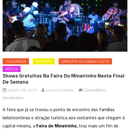
CULTURALIZA
DIVERSÃO
GRATUITO OU A BAIXO CUSTO
MÚSICA
Shows Gratuitos Na Feira Do Mineirinho Neste Final
De Semana
janeiro 16, 2019
Joseane Santos
Comentários
em
desativados
Shows
A feira que já se tronou o ponto de encontro das famílias
Gratuitos
belorizontinas e atração turística aos visitantes que chegam à
na
capital mineira, a
Feira do Mineirinho,
traz mais um fim de
Feira