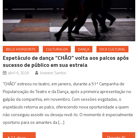
BELO HORIZONTE
CULTURALIZA
DANÇA
DICA CULTURAL
Espetáculo de dança “CHÃO” volta aos palcos após
sucesso de público em sua estreia
abril 6, 2026
Joseane Santos
“CHÃO” estreou no teatro, em janeiro, durante a 51ª Campanha de
Popularização do Teatro e da Dança, após a primeira apresentação no
galpão da companhia, em novembro. Com sessões esgotadas, o
espetáculo retorna ao palco, oferecendo nova oportunidade a quem
não conseguiu assistir ou deseja revê-lo. O momento é especialmente
oportuno para os amantes da […]
Navegação
11 dicas para curtir as férias de janeiro em BH
Projeto Blues Verão Apresenta The Lucky Mutts Neste Sábado