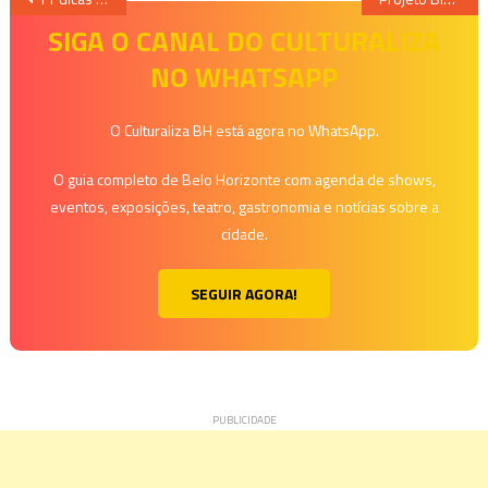
de
SIGA O CANAL DO CULTURALIZA
NO WHATSAPP
Post
O Culturaliza BH está agora no WhatsApp.
O guia completo de Belo Horizonte com agenda de shows,
eventos, exposições, teatro, gastronomia e notícias sobre a
cidade.
SEGUIR AGORA!