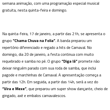
semana animação, com uma programação especial musical
do
Mineirinho
gratuita, nesta quinta-feira e domingo.
Neste
Final
de
Na quinta-feira, 17 de janeiro, a partir das 21h, se apresenta o
Semana
grupo
“Chama Chuva na Folia”
. A banda preparou um
repertório diferenciado e regado a hits de Carnaval. No
domingo, dia 20 de janeiro, a festa continua com muito
requebrado e samba no pé. O grupo
“Diga lá”
promete não
deixar ninguém parado com sua roda de samba, que inclui
pagode e marchinhas de Carnaval. A apresentação começa a
partir das 12h. Em seguida, a partir das 14h, será a vez do
“Vira e Mexe”
, que preparou um super show dançante, cheio de
gingado, axé e embalos carnavalescos.