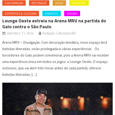
CULTURALIZA
DESTAQUE
DICAS
DIVERSÃO
ESPORTES & CULTURA
EVENTOS
SHOWS
Lounge Oeste estreia na Arena MRV na partida do
Galo contra o São Paulo
setembro 11, 2024
Redação Culturaliza BH
Arena MRV – Divulgação. Com decoração temática, novo espaço terá
bebidas liberadas, visão privilegiada e várias experiências Os
torcedores do Galo podem comemorar, pois a Arena MRV vai receber
uma experiência única em todos os jogos: o Lounge Oeste. O espaço
exclusivo, que vai abrir três horas antes de cada partida, oferece
bebidas liberadas, […]