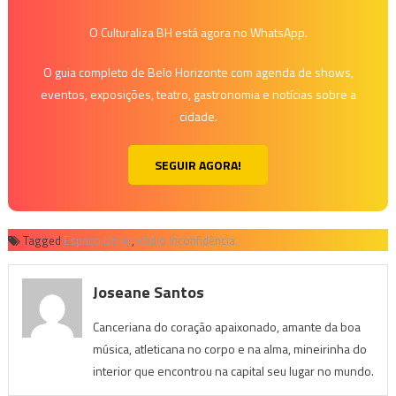
O Culturaliza BH está agora no WhatsApp.
O guia completo de Belo Horizonte com agenda de shows,
eventos, exposições, teatro, gastronomia e notícias sobre a
cidade.
SEGUIR AGORA!
Tagged
Espaço Do Ar
,
Rádio Inconfidência
Joseane Santos
Canceriana do coração apaixonado, amante da boa
música, atleticana no corpo e na alma, mineirinha do
interior que encontrou na capital seu lugar no mundo.