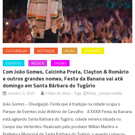
CULTURALIZA
DESTAQUE
DICAS
DIVERSÃO
EVENTOS
MÚSICA
SHOWS
Com João Gomes, Calcinha Preta, Clayton & Romário
e outros grandes nomes, Festa da Banana vai até
domingo em Santa Bárbara do Tugúrio
outubro 3, 2025
Felipe de Jesus - Siga: @felipe_jesusjornalista
João Gomes – Divulgação. Festa que é tradição na cidade ocupa o
Parque de Eventos João Antônio de Carvalho A XXXIX Festa da Banana
está agitando Santa Bárbara do Tugúrio, cidade mineira situada no
Campo das Vertentes. Realizado pelo produtor Willian Martins e
Prefeitura Municipal de Santa Bárbara do Tugúrio, o evento começou