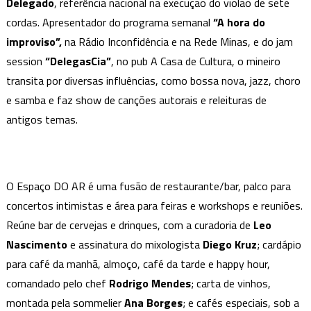
Delegado
, referência nacional na execução do violão de sete
o
cordas. Apresentador do programa semanal
Convidado
“A hora do
do
improviso”,
na Rádio Inconfidência e na Rede Minas, e do jam
Espaço
session
“DelegasCia”
, no pub A Casa de Cultura, o mineiro
DO
transita por diversas influências, como bossa nova, jazz, choro
AR
e samba e faz show de canções autorais e releituras de
Neste
antigos temas.
Sábado
O Espaço DO AR é uma fusão de restaurante/bar, palco para
concertos intimistas e área para feiras e workshops e reuniões.
Reúne bar de cervejas e drinques, com a curadoria de
Leo
Nascimento
e assinatura do mixologista
Diego Kruz
; cardápio
para café da manhã, almoço, café da tarde e happy hour,
comandado pelo chef
Rodrigo Mendes
; carta de vinhos,
montada pela sommelier
Ana Borges
; e cafés especiais, sob a