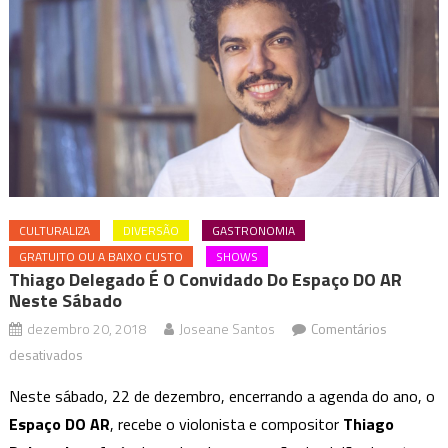
CULTURALIZA
DIVERSÃO
GASTRONOMIA
GRATUITO OU A BAIXO CUSTO
SHOWS
Thiago Delegado É O Convidado Do Espaço DO AR
Neste Sábado
dezembro 20, 2018
Joseane Santos
Comentários
em
desativados
Thiago
Neste sábado, 22 de dezembro, encerrando a agenda do ano, o
Delegado
Espaço DO AR
, recebe o violonista e compositor
Thiago
é