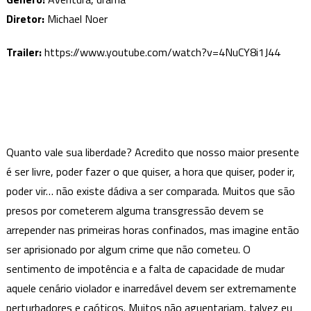
alcançável
Diretor:
Michael Noer
pela
esperança
Trailer:
https://www.youtube.com/watch?v=4NuCY8i1J44
interminável
Quanto vale sua liberdade? Acredito que nosso maior presente
é ser livre, poder fazer o que quiser, a hora que quiser, poder ir,
poder vir… não existe dádiva a ser comparada. Muitos que são
presos por cometerem alguma transgressão devem se
arrepender nas primeiras horas confinados, mas imagine então
ser aprisionado por algum crime que não cometeu. O
sentimento de impotência e a falta de capacidade de mudar
aquele cenário violador e inarredável devem ser extremamente
perturbadores e caóticos. Muitos não aguentariam, talvez eu