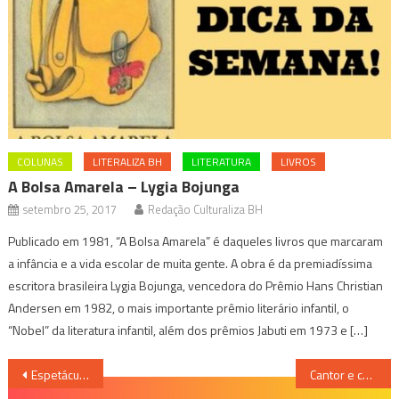
COLUNAS
LITERALIZA BH
LITERATURA
LIVROS
A Bolsa Amarela – Lygia Bojunga
setembro 25, 2017
Redação Culturaliza BH
Publicado em 1981, “A Bolsa Amarela” é daqueles livros que marcaram
a infância e a vida escolar de muita gente. A obra é da premiadíssima
escritora brasileira Lygia Bojunga, vencedora do Prêmio Hans Christian
Andersen em 1982, o mais importante prêmio literário infantil, o
“Nobel” da literatura infantil, além dos prêmios Jabuti em 1973 e […]
Navegação
Espetáculo “Mari e Celi estão na cidade!” abre o festival Diversão em Cena
Cantor e compositor Tiago Nacarato escolhe Belo Horizonte para sua estreia