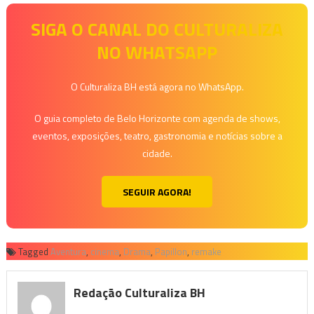
SIGA O CANAL DO CULTURALIZA
NO WHATSAPP
O Culturaliza BH está agora no WhatsApp.
O guia completo de Belo Horizonte com agenda de shows,
eventos, exposições, teatro, gastronomia e notícias sobre a
cidade.
SEGUIR AGORA!
Tagged
Aventura
,
cinema
,
Drama
,
Papillon
,
remake
Redação Culturaliza BH