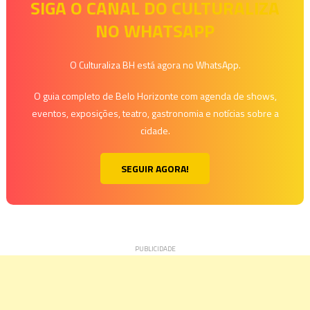
de
SIGA O CANAL DO CULTURALIZA
NO WHATSAPP
Post
O Culturaliza BH está agora no WhatsApp.
O guia completo de Belo Horizonte com agenda de shows,
eventos, exposições, teatro, gastronomia e notícias sobre a
cidade.
SEGUIR AGORA!