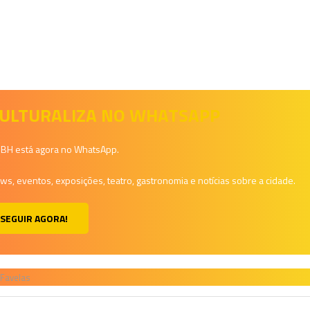
 CULTURALIZA NO WHATSAPP
a BH está agora no WhatsApp.
, eventos, exposições, teatro, gastronomia e notícias sobre a cidade.
SEGUIR AGORA!
 Favelas