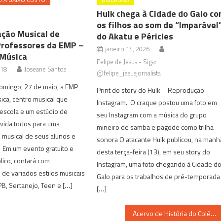
Hulk chega à Cidade do Galo c
os filhos ao som de “Imparável”
ção Musical de
do Akatu e Péricles
Professores da EMP –
janeiro 14, 2026
 Música
Felipe de Jesus - Siga:
018
Joseane Santos
@felipe_jesusjornalista
omingo, 27 de maio, a EMP
Print do story do Hulk – Reprodução
ica, centro musical que
Instagram. O craque postou uma foto em
escola e um estúdio de
seu Instagram com a música do grupo
nvida todos para uma
mineiro de samba e pagode como trilha
 musical de seus alunos e
sonora O atacante Hulk publicou, na manh
 Em um evento gratuito e
desta terça-feira (13), em seu story do
lico, contará com
Instagram, uma foto chegando à Cidade d
de variados estilos musicais
Galo para os trabalhos de pré-temporada
B, Sertanejo, Teen e […]
[…]
Acervo de História do Colégio Arnaldo, no Boulevard Shopping