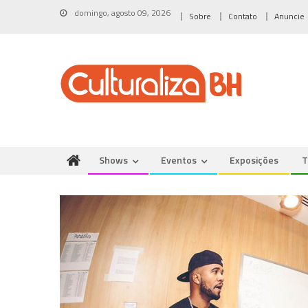
Skip
domingo, agosto 09, 2026
Sobre
Contato
Anuncie
to
content
Shows
Eventos
Exposições
T