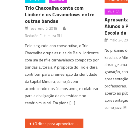
Trio Chacoalha conta com
MÚSICA
Liniker e os Caramelows entre
Apresenta
outras bandas
Alunos e 
fevereiro 6, 2018
Escola de
Redação Culturaliza BH
maio 24, 2
Pelo segundo ano consecutivo, o Trio
No próximo d
Chacoalha ocupa as ruas de Belo Horizonte
Escola de Mús
com um desfile carnavalesco composto por
abrange uma 
bandas autorais. A proposta do Trio é clara:
gravação, co
contribuir para a reinvenção da identidade
apresentação
da Capital Mineira, como já vem
professores.
acontecendo nos últimos anos, e colaborar
aberto ao púb
para a divulgação da diversidade no
apresentação 
cenário musical. Em plena […]
como jazz, MP
Navegação
10 dicas para aproveitar com as crianças nas férias escolares