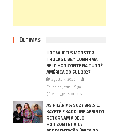
ÚLTIMAS
HOT WHEELS MONSTER
TRUCKS LIVE™ CONFIRMA
BELO HORIZONTE NA TURNÊ
AMÉRICA DO SUL 2027
agosto 7, 2026
Felipe de Jesus - Siga:
@felipe_jesusjornalista
AS HILÁRIAS: SUZY BRASIL,
KAYETE E KAROLINE ABSINTO
RETORNAM A BELO
HORIZONTE PARA
APRESENTAÇÃO ÚNICA NO