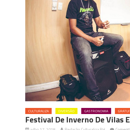
CULTURALIZA
DIVERSÃO
GASTRONOMIA
GRATUI
Festival De Inverno De Vilas 
julho 17, 2018
Redação Culturaliza BH
Comentá