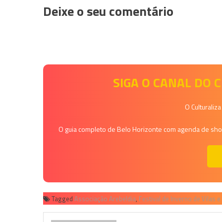
Deixe o seu comentário
SIGA O CANAL DO
O Culturaliz
O guia completo de Belo Horizonte com agenda de shows
Tagged
Associação Arebeldia
,
Festival de Inverno de Vilas e