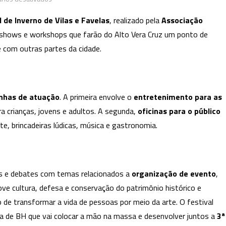
Festival
 de Inverno de Vilas e Favelas
, realizado pela
Associação
de
, shows e workshops que farão do Alto Vera Cruz um ponto de
Inverno
com outras partes da cidade.
de
Vilas
e
Favelas
inhas de atuação
. A primeira envolve o
entretenimento para as
ra crianças, jovens e adultos. A segunda,
oficinas para o público
, brincadeiras lúdicas, música e gastronomia.
s e debates com temas relacionados a
organização de evento
,
ve cultura, defesa e conservação do patrimônio histórico e
de transformar a vida de pessoas por meio da arte. O festival
ia de BH que vai colocar a mão na massa e desenvolver juntos a
3ª