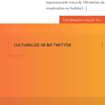
impressionante marca de 100 milhões de
visualizações no YouTube […]
Ciclo Mutações discute “A outra margem da política”
CULTURALIZE-SE NO TWITTER
Meus Tuítes