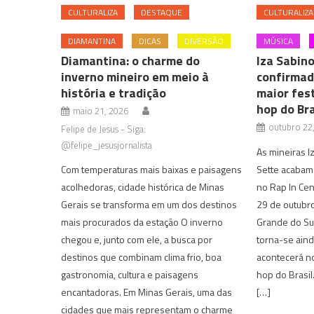
CULTURALIZA
DESTAQUE
CULTURALIZA
DIAMANTINA
DICAS
DIVERSÃO
MÚSICA
Diamantina: o charme do
Iza Sabin
inverno mineiro em meio à
confirmad
história e tradição
maior fest
hop do Bra
maio 21, 2026
outubro 22
Felipe de Jesus - Siga:
@felipe_jesusjornalista
As mineiras I
Com temperaturas mais baixas e paisagens
Sette acabam 
acolhedoras, cidade histórica de Minas
no Rap In Cen
Gerais se transforma em um dos destinos
29 de outubro
mais procurados da estação O inverno
Grande do Sul
chegou e, junto com ele, a busca por
torna-se aind
destinos que combinam clima frio, boa
acontecerá no 
gastronomia, cultura e paisagens
hop do Brasil.
encantadoras. Em Minas Gerais, uma das
[…]
cidades que mais representam o charme