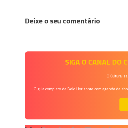
Deixe o seu comentário
SIGA O CANAL DO
O Culturaliz
O guia completo de Belo Horizonte com agenda de shows