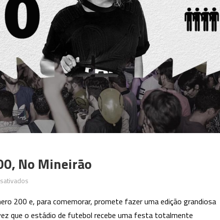
00, No Mineirão
em
sativados
@bsurda
ero 200 e, para comemorar, promete fazer uma edição grandiosa
realiza
 vez que o estádio de futebol recebe uma festa totalmente
sua