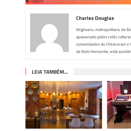
Tagged
Beyoncé
,
Cultura
,
Festa
,
LGBT
,
Mineirão
,
Pop
Charles Douglas
Virginiano, metropolitano de Ib
apaixonado pelos rolês cultura
comunidades do Orkut eram o Cu
de Belo Horizonte, está assist
LEIA TAMBÉM...