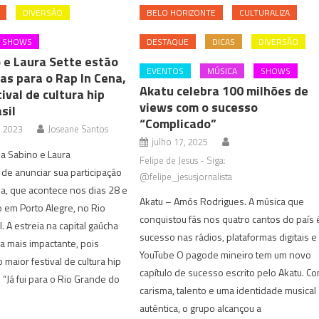
DIVERSÃO
BELO HORIZONTE
CULTURALIZA
SHOWS
DESTAQUE
DICAS
DIVERSÃO
o e Laura Sette estão
EVENTOS
MÚSICA
SHOWS
as para o Rap In Cena,
Akatu celebra 100 milhões de
ival de cultura hip
views com o sucesso
sil
“Complicado”
, 2023
Joseane Santos
julho 17, 2025
za Sabino e Laura
Felipe de Jesus - Siga:
de anunciar sua participação
@felipe_jesusjornalista
a, que acontece nos dias 28 e
Akatu – Amós Rodrigues. A música que
 em Porto Alegre, no Rio
conquistou fãs nos quatro cantos do país 
. A estreia na capital gaúcha
sucesso nas rádios, plataformas digitais e
a mais impactante, pois
YouTube O pagode mineiro tem um novo
maior festival de cultura hip
capítulo de sucesso escrito pelo Akatu. C
 “Já fui para o Rio Grande do
carisma, talento e uma identidade musical
autêntica, o grupo alcançou a