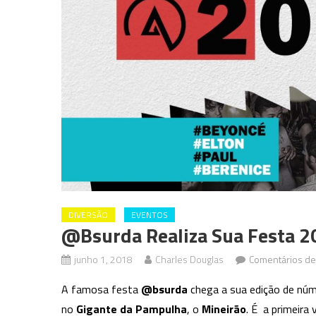
DIVERSÃO
EVENTOS
@bsurda Realiza Sua Festa 2
junho 1, 2018
Charles Douglas
Comentários de
A famosa festa
@bsurda
chega a sua edição de núm
no
Gigante da Pampulha
, o
Mineirão
. É a primeira