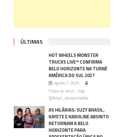
é
ÚLTIMAS
HOT WHEELS MONSTER
TRUCKS LIVE™ CONFIRMA
BELO HORIZONTE NA TURNÊ
AMÉRICA DO SUL 2027
agosto 7, 2026
Felipe de Jesus - Siga:
@felipe_jesusjornalista
AS HILÁRIAS: SUZY BRASIL,
KAYETE E KAROLINE ABSINTO
RETORNAM A BELO
HORIZONTE PARA
APRESENTAÇÃO ÚNICA NO