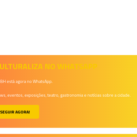
 CULTURALIZA NO WHATSAPP
a BH está agora no WhatsApp.
, eventos, exposições, teatro, gastronomia e notícias sobre a cidade.
SEGUIR AGORA!