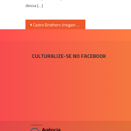
dessa […]
Navegação
Castro Brothers chegam a BH com show UTC
de
Post
CULTURALIZE-SE NO FACEBOOK