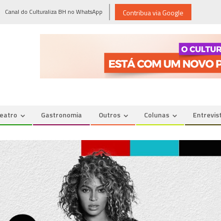
Canal do Culturaliza BH no WhatsApp
Contribua via Google
eatro
Gastronomia
Outros
Colunas
Entrevis