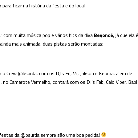
para ficar na história da festa e do local.
festa
200,
no
Mineirão
ar com muita música pop e vários hits da diva
Beyoncé
, já que ela 
 ainda mais animada, duas pistas serão montadas:
m o Crew @bsurda, com os DJ’s Ed, Vil, Jakson e Keoma, além de
e
, no Camarote Vermelho, contará com os DJ’s Fab, Caio Viber, Babi
 festas da @bsurda sempre são uma boa pedida!