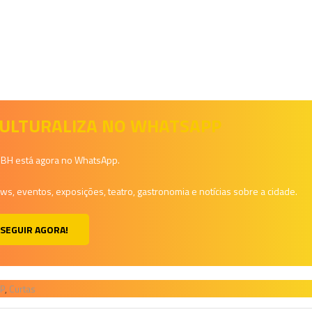
 CULTURALIZA NO WHATSAPP
a BH está agora no WhatsApp.
, eventos, exposições, teatro, gastronomia e notícias sobre a cidade.
SEGUIR AGORA!
OP
,
Curtas