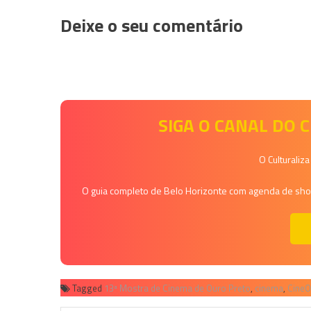
Deixe o seu comentário
SIGA O CANAL DO
O Culturaliz
O guia completo de Belo Horizonte com agenda de shows
Tagged
13ª Mostra de Cinema de Ouro Preto
,
cinema
,
Cine