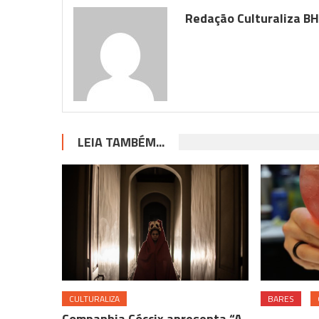
Redação Culturaliza B
LEIA TAMBÉM...
CULTURALIZA
BARES
Companhia Cóccix apresenta “A