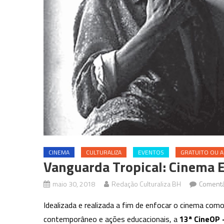
CINEMA
CULTURALIZA
EVENTOS
GRATUITO OU A
Vanguarda Tropical: Cinema E
maio 30, 2018
Redação Culturaliza BH
Comentá
Idealizada e realizada a fim de enfocar o cinema com
contemporâneo e ações educacionais, a
13ª CineOP 