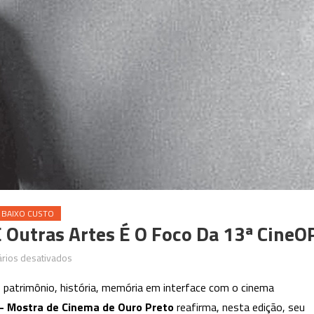
 BAIXO CUSTO
 Outras Artes É O Foco Da 13ª CineO
em
rios desativados
Vanguarda
o patrimônio, história, memória em interface com o cinema
Tropical:
– Mostra de Cinema de Ouro Preto
reafirma, nesta edição, seu
cinema