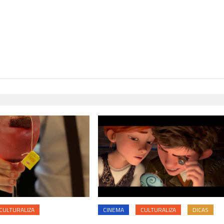
H
CULTURALIZA
CINEMA
CULTURALIZA
DICAS