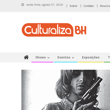
Skip
sexta-feira, agosto 07, 2026
Sobre
Contato
Anunci
to
content
Shows
Eventos
Exposições
T