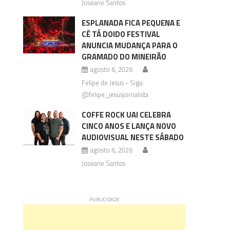
Joseane Santos
ESPLANADA FICA PEQUENA E
CÊ TÁ DOIDO FESTIVAL
ANUNCIA MUDANÇA PARA O
GRAMADO DO MINEIRÃO
agosto 6, 2026
Felipe de Jesus - Siga:
@felipe_jesusjornalista
COFFE ROCK UAI CELEBRA
CINCO ANOS E LANÇA NOVO
AUDIOVISUAL NESTE SÁBADO
agosto 6, 2026
Joseane Santos