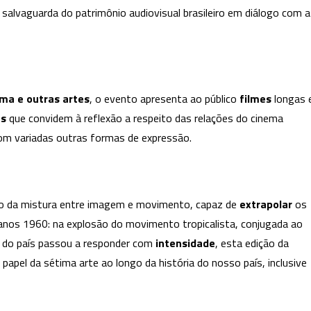
 salvaguarda do patrimônio audiovisual brasileiro em diálogo com a
e
outras
artes
é
o
ma e outras artes
, o evento apresenta ao público
filmes
longas 
foco
es
que convidem à reflexão a respeito das relações do cinema
da
13ª
com variadas outras formas de expressão.
CineOP
o da mistura entre imagem e movimento, capaz de
extrapolar
os
s anos 1960: na explosão do movimento tropicalista, conjugada ao
do país passou a responder com
intensidade
, esta edição da
apel da sétima arte ao longo da história do nosso país, inclusive