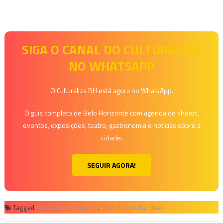
SIGA O CANAL DO CULTURALIZA
NO WHATSAPP
O Culturaliza BH está agora no WhatsApp.
O guia completo de Belo Horizonte com agenda de shows,
eventos, exposições, teatro, gastronomia e notícias sobre a
cidade.
SEGUIR AGORA!
Tagged
Cerveja
,
gastronomia
,
Slow Burger And Beer