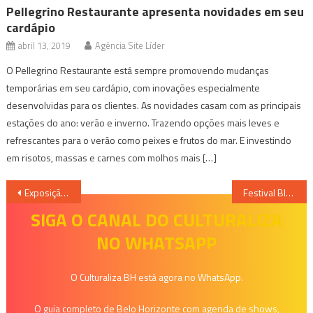
Pellegrino Restaurante apresenta novidades em seu
cardápio
abril 13, 2019
Agência Site Líder
O Pellegrino Restaurante está sempre promovendo mudanças
temporárias em seu cardápio, com inovações especialmente
desenvolvidas para os clientes. As novidades casam com as principais
estações do ano: verão e inverno. Trazendo opções mais leves e
refrescantes para o verão como peixes e frutos do mar. E investindo
em risotos, massas e carnes com molhos mais […]
Navegação
Exposição “Palimpsestos: A Poesia das Cores”, no Museu Inimá de Paula
Festival Blues na Floresta
de
SIGA O CANAL DO CULTURALIZA
NO WHATSAPP
Post
O Culturaliza BH está agora no WhatsApp.
O guia completo de Belo Horizonte com agenda de shows,