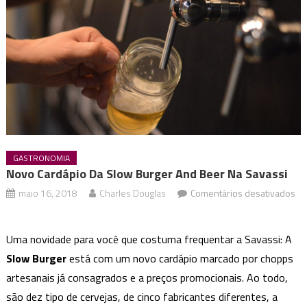
GASTRONOMIA
Novo Cardápio Da Slow Burger And Beer Na Savassi
maio 16, 2018
Charles Douglas
Comentários desativados
em
Novo
Uma novidade para você que costuma frequentar a Savassi: A
cardápio
Slow Burger
está com um novo cardápio marcado por chopps
da
artesanais já consagrados e a preços promocionais. Ao todo,
Slow
Burger
são dez tipo de cervejas, de cinco fabricantes diferentes, a