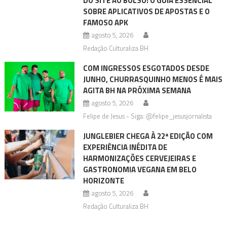
DO SITE AO BOLSO: O GUIA ESSENCIAL
SOBRE APLICATIVOS DE APOSTAS E O
FAMOSO APK
agosto 5, 2026
Redação Culturaliza BH
COM INGRESSOS ESGOTADOS DESDE
JUNHO, CHURRASQUINHO MENOS É MAIS
AGITA BH NA PRÓXIMA SEMANA
agosto 5, 2026
Felipe de Jesus - Siga: @felipe_jesusjornalista
JUNGLEBIER CHEGA À 22ª EDIÇÃO COM
EXPERIÊNCIA INÉDITA DE
HARMONIZAÇÕES CERVEJEIRAS E
GASTRONOMIA VEGANA EM BELO
HORIZONTE
agosto 5, 2026
Redação Culturaliza BH