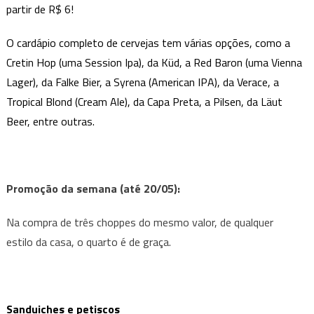
And
partir de R$ 6!
Beer
na
O cardápio completo de cervejas tem várias opções, como a
Savassi
Cretin Hop (uma Session Ipa), da Küd, a Red Baron (uma Vienna
Lager), da Falke Bier, a Syrena (American IPA), da Verace, a
Tropical Blond (Cream Ale), da Capa Preta, a Pilsen, da Läut
Beer, entre outras.
Promoção da semana (até 20/05):
Na
compra de três choppes do mesmo valor, de qualquer
estilo
da
casa, o quarto é de graça.
Sanduiches e petiscos