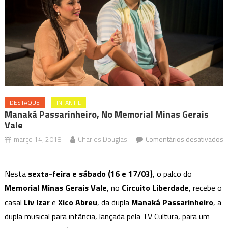
DESTAQUE
INFANTIL
Manaká Passarinheiro, No Memorial Minas Gerais
Vale
março 14, 2018
Charles Douglas
Comentários desativados
em
Manaká
Nesta
sexta-feira e sábado (16 e 17/03)
, o palco do
Passarinheiro,
Memorial Minas Gerais Vale
, no
Circuito Liberdade
, recebe o
no
casal
Liv Izar
e
Xico Abreu
, da dupla
Manaká Passarinheiro
, a
Memorial
Minas
dupla musical para infância, lançada pela TV Cultura, para um