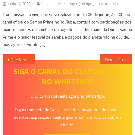
junho 4, 2020
Felipe de Jesus - Siga: @felipe_jesusjornalista
Transmissão ao vivo, que será realizada no dia 06 de junho, às 20h, no
canal oficial do Samba Prime no YouTube, contará com participações dos
maiores nomes do samba e do pagode via vídeochamada Que o Samba
Prime é o maior festival de samba e pagode do planeta não há dúvida,
mas agora o evento […]
Navegação
Que Venha a Primavera – Páginas Tchekhovianas
Exposição reúne obras do artista plástico Adriano Alves em Belo Horizonte
de
SIGA O CANAL DO CULTURALIZA
NO WHATSAPP
Post
O Culturaliza BH está agora no WhatsApp.
O guia completo de Belo Horizonte com agenda de shows,
eventos, exposições, teatro, gastronomia e notícias sobre a
cidade.