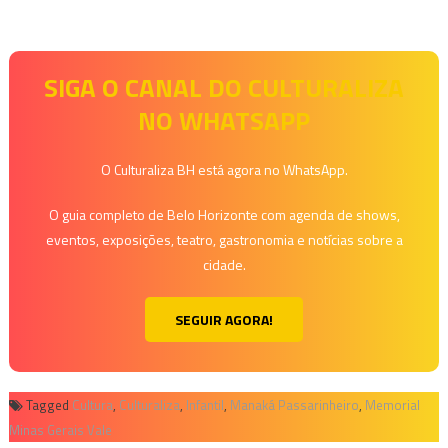
SIGA O CANAL DO CULTURALIZA
NO WHATSAPP
O Culturaliza BH está agora no WhatsApp.
O guia completo de Belo Horizonte com agenda de shows,
eventos, exposições, teatro, gastronomia e notícias sobre a
cidade.
SEGUIR AGORA!
Tagged
Cultura
,
Culturaliza
,
Infantil
,
Manaká Passarinheiro
,
Memorial
Minas Gerais Vale