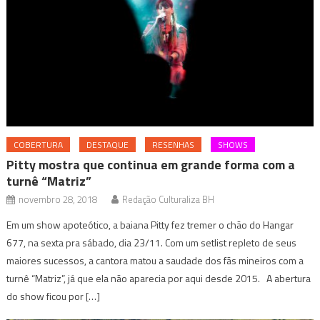
COBERTURA
DESTAQUE
RESENHAS
SHOWS
Pitty mostra que continua em grande forma com a
turnê “Matriz”
novembro 28, 2018
Redação Culturaliza BH
Em um show apoteótico, a baiana Pitty fez tremer o chão do Hangar
677, na sexta pra sábado, dia 23/11. Com um setlist repleto de seus
maiores sucessos, a cantora matou a saudade dos fãs mineiros com a
turnê “Matriz”, já que ela não aparecia por aqui desde 2015. A abertura
do show ficou por […]