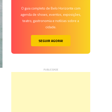
O guia completo de Belo Horizonte com
agenda de shows, eventos, exposições,
teatro, gastronomia e notícias sobre a
cidade.
SEGUIR AGORA!