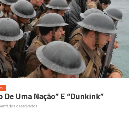
AS
no De Uma Nação” E “Dunkink”
em
entários desativados
Luiz,
Câmera,
Ação: