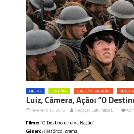
CINEMA
COLUNAS
LUIZ, CÂMERA, AÇÃO
RESENH
Luiz, Câmera, Ação: “O Desti
fevereiro 15, 2018
Redação Culturaliza BH
Com
Filme:
“O Destino de uma Nação”
Gênero:
Histórico, drama