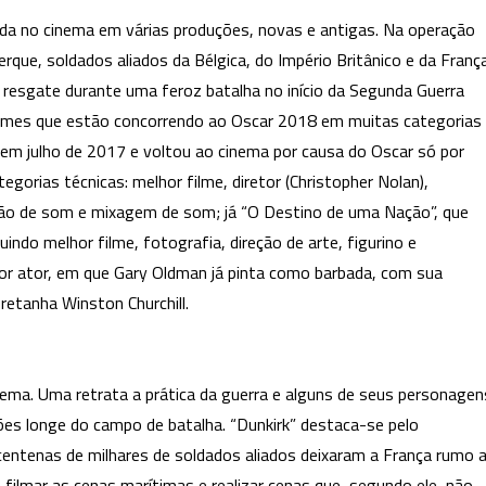
ada no cinema em várias produções, novas e antigas. Na operação
ue, soldados aliados da Bélgica, do Império Britânico e da Franç
resgate durante uma feroz batalha no início da Segunda Guerra
 filmes que estão concorrendo ao Oscar 2018 em muitas categorias
em julho de 2017 e voltou ao cinema por causa do Oscar só por
egorias técnicas: melhor filme, diretor (Christopher Nolan),
edição de som e mixagem de som; já “O Destino de uma Nação”, que
indo melhor filme, fotografia, direção de arte, figurino e
or ator, em que Gary Oldman já pinta como barbada, com sua
retanha Winston Churchill.
ema. Uma retrata a prática da guerra e alguns de seus personagen
ões longe do campo de batalha. “Dunkirk” destaca-se pelo
centenas de milhares de soldados aliados deixaram a França rumo 
 filmar as cenas marítimas e realizar cenas que, segundo ele, não