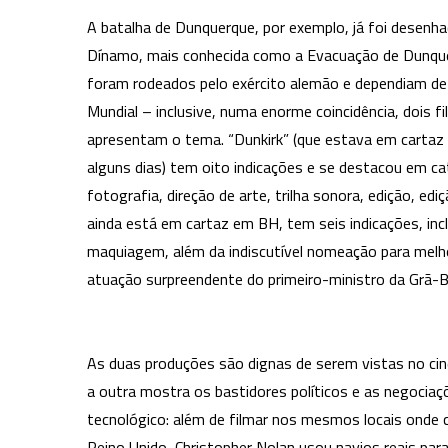
A batalha de Dunquerque, por exemplo, já foi desenh
Dínamo, mais conhecida como a Evacuação de Dunquerq
foram rodeados pelo exército alemão e dependiam de 
Mundial – inclusive, numa enorme coincidência, dois
apresentam o tema. “Dunkirk” (que estava em cartaz 
alguns dias) tem oito indicações e se destacou em cat
fotografia, direção de arte, trilha sonora, edição, 
ainda está em cartaz em BH, tem seis indicações, inclu
maquiagem, além da indiscutível nomeação para melh
atuação surpreendente do primeiro-ministro da Grã-B
As duas produções são dignas de serem vistas no cin
a outra mostra os bastidores políticos e as negociaç
tecnológico: além de filmar nos mesmos locais onde 
Reino Unido, Christopher Nolan usou navios reais para