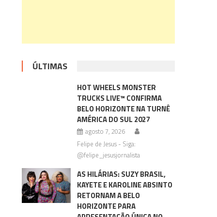
ÚLTIMAS
HOT WHEELS MONSTER
TRUCKS LIVE™ CONFIRMA
BELO HORIZONTE NA TURNÊ
AMÉRICA DO SUL 2027
agosto 7, 2026
Felipe de Jesus - Siga:
@felipe_jesusjornalista
AS HILÁRIAS: SUZY BRASIL,
KAYETE E KAROLINE ABSINTO
RETORNAM A BELO
HORIZONTE PARA
APRESENTAÇÃO ÚNICA NO