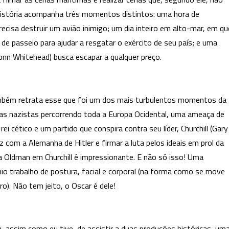
 história acompanha três momentos distintos: uma hora de
recisa destruir um avião inimigo; um dia inteiro em alto-mar, em qu
 de passeio para ajudar a resgatar o exército de seu país; e uma
nn Whitehead) busca escapar a qualquer preço.
ambém retrata esse que foi um dos mais turbulentos momentos da
rças nazistas percorrendo toda a Europa Ocidental, uma ameaça de
 cético e um partido que conspira contra seu líder, Churchill (Gary
z com a Alemanha de Hitler e firmar a luta pelos ideais em prol da
 Oldman em Churchill é impressionante. E não só isso! Uma
io trabalho de postura, facial e corporal (na forma como se move
). Não tem jeito, o Oscar é dele!
a, assim como eu tive, de assistir a duas produções históricas, um