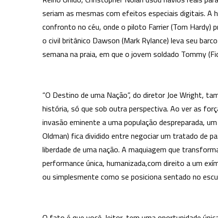
seriam as mesmas com efeitos especiais digitais. A
confronto no céu, onde o piloto Farrier (Tom Hardy) p
o civil britânico Dawson (Mark Rylance) leva seu barco
semana na praia, em que o jovem soldado Tommy (Fio
“O Destino de uma Nação”, do diretor Joe Wright, t
história, só que sob outra perspectiva. Ao ver as fo
invasão eminente a uma população despreparada, um rei
Oldman) fica dividido entre negociar um tratado de pa
liberdade de uma nação. A maquiagem que transforma
performance única, humanizada,com direito a um exím
ou simplesmente como se posiciona sentado no escuro
O fato é que você, leitor, tem uma oportunidade únic