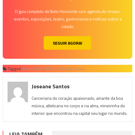
O guia completo de Belo Horizonte com agenda de shows,
eventos, exposições, teatro, gastronomia e notícias sobre a
cidade.
SEGUIR AGORA!
Tagged
Anima Mundi
,
MIS Cine Santa Tereza
Joseane Santos
Canceriana do coração apaixonado, amante da boa
música, atleticana no corpo e na alma, mineirinha do
interior que encontrou na capital seu lugar no mundo.
LEIA TAMBÉM...