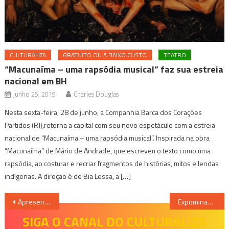
CULTURALIZA
GRATUITO OU A BAIXO CUSTO
TEATRO
“Macunaíma – uma rapsódia musical” faz sua estreia
nacional em BH
junho 25, 2019
Charles Douglas
Nesta sexta-feira, 28 de junho, a Companhia Barca dos Corações
Partidos (RJ),retorna a capital com seu novo espetáculo com a estreia
nacional de “Macunaíma – uma rapsódia musical”. Inspirada na obra
“Macunaíma” de Mário de Andrade, que escreveu o texto como uma
rapsódia, ao costurar e recriar fragmentos de histórias, mitos e lendas
indígenas. A direção é de Bia Lessa, a […]
Navegação
Apresentação de John Mayer em BH
Expominas recebe 2ª Feira Internacional de Negócios, Inovação e Tecnologia
de
SIGA O CANAL DO CULTURALIZA