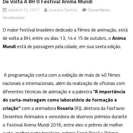
De Volta A BH O Festival Anima Mundi
outubro 12, 2017
Joseane Santos
Comentários
em
desativados
De
O maior festival brasileiro dedicado a filmes de animação, está
Volta
de volta a BH, entre os dias 13, 14 e 15 de outubro, o
Anima
a
Mundi
está de passagem pela cidade, em sua sexta edição.
BH
o
Festival
Anima
A programação conta com a exibição de mais de 40 filmes
Mundi
nacionais e internacionais, além da realização de oficinas com
diferentes técnicas de animação e a palestra
“A importância
do curta-metragem como laboratório de formação e
criação”
com a animadora
Rosaria
(RJ), diretora da Fasfavor
Desenhos Animados e vencedora de diversos prêmios durante
o Festival Anima Mundi 2016, entre eles o prêmio de melhor