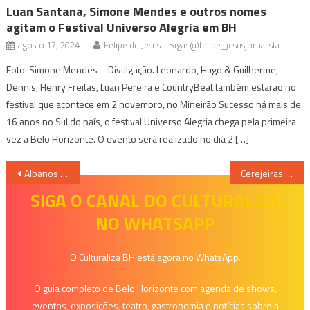
Luan Santana, Simone Mendes e outros nomes
agitam o Festival Universo Alegria em BH
agosto 17, 2024
Felipe de Jesus - Siga: @felipe_jesusjornalista
Foto: Simone Mendes – Divulgação. Leonardo, Hugo & Guilherme,
Dennis, Henry Freitas, Luan Pereira e CountryBeat também estarão no
festival que acontece em 2 novembro, no Mineirão Sucesso há mais de
16 anos no Sul do país, o festival Universo Alegria chega pela primeira
vez a Belo Horizonte. O evento será realizado no dia 2 […]
Navegação
Albanos Recebe: uma oficina para fotografar gastronomia com celular
Cerejeiras e Ipês na Casa Fiat de Cultura
de
SIGA O CANAL DO CULTURALIZA
NO WHATSAPP
Post
O Culturaliza BH está agora no WhatsApp.
O guia completo de Belo Horizonte com agenda de shows,
eventos, exposições, teatro, gastronomia e notícias sobre a