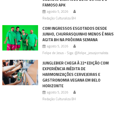
FAMOSO APK
agosto 5, 2026
Redação Culturaliza BH
COM INGRESSOS ESGOTADOS DESDE
JUNHO, CHURRASQUINHO MENOS É MAIS
AGITA BH NA PRÓXIMA SEMANA
agosto 5, 2026
Felipe de Jesus - Siga: @felipe_jesusjornalista
JUNGLEBIER CHEGA À 22ª EDIÇÃO COM
EXPERIÊNCIA INÉDITA DE
HARMONIZAÇÕES CERVEJEIRAS E
GASTRONOMIA VEGANA EM BELO
HORIZONTE
agosto 5, 2026
Redação Culturaliza BH