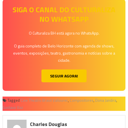
SIGA O CANAL DO CULTURALIZA
NO WHATSAPP
O Culturaliza BH está agora no WhatsApp.
O guia completo de Belo Horizonte com agenda de shows,
eventos, exposições, teatro, gastronomia e notícias sobre a
cidade.
SEGUIR AGORA!
Tagged
Cine Theatro Brasil Vallourec
,
Compositores
,
Dona Jandira
,
Gustavo Vaz
Charles Douglas