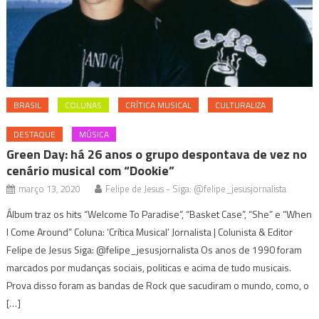
BRASIL
COLUNAS
CRÍTICA MUSICAL
CULTURALIZA
DESTAQUE
MÚSICA
Green Day: há 26 anos o grupo despontava de vez no
cenário musical com “Dookie”
março 13, 2020
Felipe de Jesus - Siga: @felipe_jesusjornalista
Álbum traz os hits “Welcome To Paradise”, “Basket Case”, “She” e “When
I Come Around” Coluna: ‘Crítica Musical’ Jornalista | Colunista & Editor
Felipe de Jesus Siga: @felipe_jesusjornalista Os anos de 1990 foram
marcados por mudanças sociais, politicas e acima de tudo musicais.
Prova disso foram as bandas de Rock que sacudiram o mundo, como, o
[…]