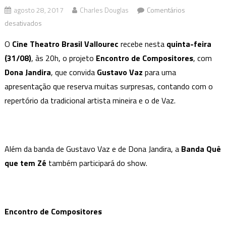
agosto 28, 2017
Charles Douglas
Comentários
em
desativados
Encontro
O
Cine Theatro Brasil Vallourec
recebe nesta
quinta-feira
de
(31/08)
, às 20h, o projeto
Encontro de Compositores
, com
Compositores:
Dona Jandira
, que convida
Gustavo Vaz
para uma
Dona
apresentação que reserva muitas surpresas, contando com o
Jandira
e
repertório da tradicional artista mineira e o de Vaz.
Gustavo
Vaz
Além da banda de Gustavo Vaz e de Dona Jandira, a
Banda Quê
que tem Zé
também participará do show.
Encontro de Compositores