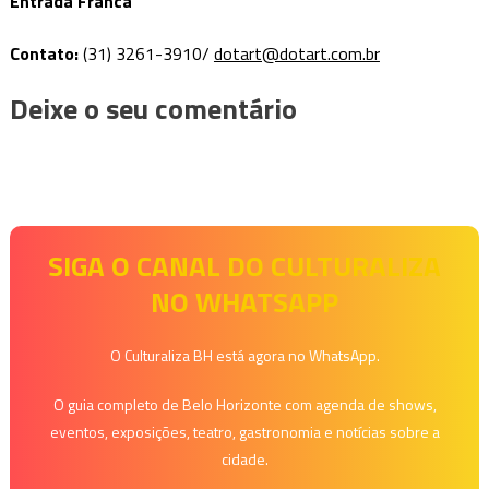
Entrada Franca
Contato:
(31) 3261-3910/
dotart@dotart.com.br
Deixe o seu comentário
SIGA O CANAL DO CULTURALIZA
NO WHATSAPP
O Culturaliza BH está agora no WhatsApp.
O guia completo de Belo Horizonte com agenda de shows,
eventos, exposições, teatro, gastronomia e notícias sobre a
cidade.