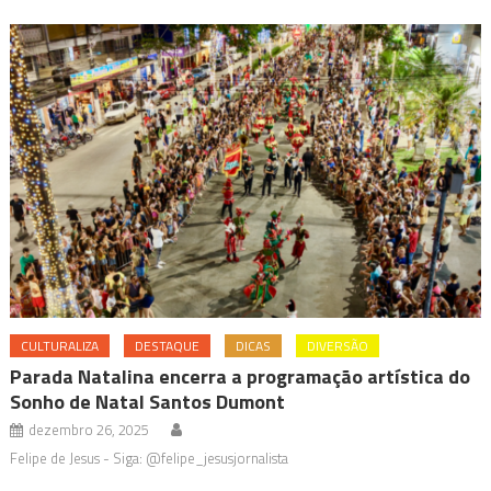
CULTURALIZA
DESTAQUE
DICAS
DIVERSÃO
Parada Natalina encerra a programação artística do
Sonho de Natal Santos Dumont
dezembro 26, 2025
Felipe de Jesus - Siga: @felipe_jesusjornalista