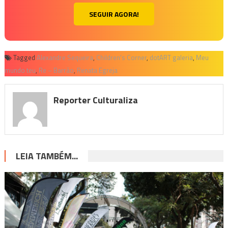
SEGUIR AGORA!
Tagged
Alexandre Sequeira
,
Children’s Corner
,
dotART galeria
,
Meu
mundo teu
,
Re – Barrão
,
Renata Egreja
Reporter Culturaliza
LEIA TAMBÉM...