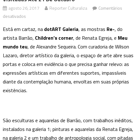
agosto 26, 2017
Reporter Culturaliza
Comentários
em
desativados
dotART
Está em cartaz, na
dotART
Galeria
, as mostras
Re-
, do
Galeria
artista Barrão,
Children’s corner
, de Renata Egreja, e
Meu
recebe
mundo teu
, de Alexandre Sequeira. Com curadoria de Wilson
três
Lazaro, diretor artístico da galeria, o espaço de arte abre suas
mostras
que
portas e coloca em evidência o que precisa ganhar relevo: as
podem
expressões artísticas em diferentes suportes, impassíveis
ser
diante da contemplação humana, envoltas em suas próprias
visitadas
existências.
até
21
de
outubro
São esculturas e aquarelas de Barrão, com trabalhos inéditos,
instalados na galeria 1; pinturas e aquarelas da Renata Egreja,
na galeria 2 e um trabalho de antropologia social, com pitadas