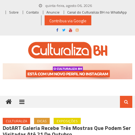
Skip
quinta-feira, agosto 06, 2026
to
Sobre
Contato
Anuncie
Canal do Culturaliza BH no WhatsApp
content
Contribua via Google
CULTURALIZA
DICAS
EXPOSIÇÕES
DotART Galeria Recebe Três Mostras Que Podem Ser
Visitadas Até 21 De Outubro