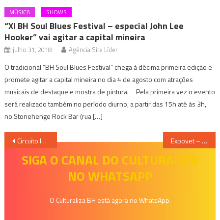
MÚSICA
SHOWS
“XI BH Soul Blues Festival – especial John Lee
Hooker” vai agitar a capital mineira
julho 31, 2018
Agência Site Líder
O tradicional “BH Soul Blues Festival” chega à décima primeira edição e
promete agitar a capital mineira no dia 4 de agosto com atrações
musicais de destaque e mostra de pintura. Pela primeira vez o evento
será realizado também no período diurno, a partir das 15h até às 3h,
no Stonehenge Rock Bar (rua […]
Navegação
Circuito Instituto Unimed-BH – Show e Mostra de Oficinas culturais
Expovet – Novidades Para o Mundo Pet
de
SIGA O CANAL DO CULTURALIZA
NO WHATSAPP
Post
O Culturaliza BH está agora no WhatsApp.