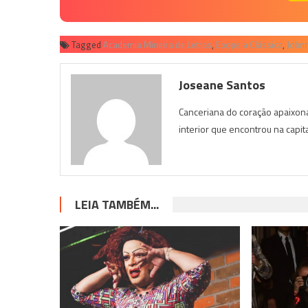
Tagged
Academia Mineira de Letras
,
Epopeia Clássica
,
Johnn
Joseane Santos
Canceriana do coração apaixona
interior que encontrou na capit
LEIA TAMBÉM...