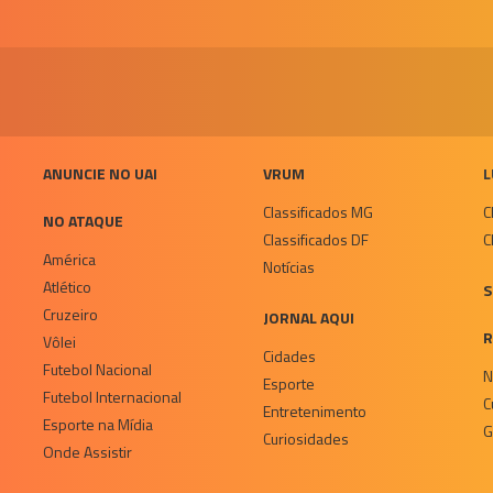
ANUNCIE NO UAI
VRUM
L
Classificados MG
C
NO ATAQUE
Classificados DF
C
América
Notícias
Atlético
S
Cruzeiro
JORNAL AQUI
R
Vôlei
Cidades
Futebol Nacional
N
Esporte
Futebol Internacional
C
Entretenimento
Esporte na Mídia
G
Curiosidades
Onde Assistir