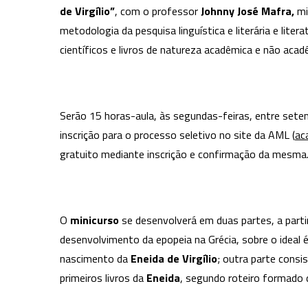
de Virgílio”
, com o professor
Johnny José Mafra,
mi
metodologia da pesquisa linguística e literária e lite
científicos e livros de natureza acadêmica e não acad
Serão 15 horas-aula, às segundas-feiras, entre set
inscrição para o processo seletivo no site da AML (
ac
gratuito mediante inscrição e confirmação da mesm
O
minicurso
se desenvolverá em duas partes, a parti
desenvolvimento da epopeia na Grécia, sobre o ideal
nascimento da
Eneida de Virgílio
; outra parte consi
primeiros livros da
Eneida
, segundo roteiro formado d