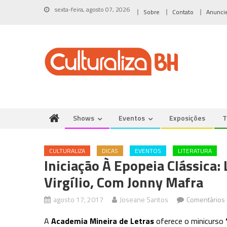
Skip
sexta-feira, agosto 07, 2026
Sobre
Contato
Anunci
to
content
Shows
Eventos
Exposições
T
CULTURALIZA
DICAS
EVENTOS
LITERATURA
Iniciação À Epopeia Clássica:
Virgílio, Com Jonny Mafra
agosto 17, 2017
Joseane Santos
Comentários 
A
Academia Mineira de Letras
oferece o minicurso