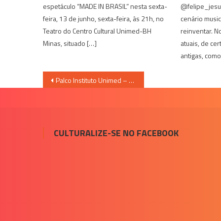
espetáculo “MADE IN BRASIL” nesta sexta-
@felipe_jesus
feira, 13 de junho, sexta-feira, às 21h, no
cenário music
Teatro do Centro Cultural Unimed-BH
reinventar. No
Minas, situado […]
atuais, de cer
antigas, como
Navegação
Palco Instituto Unimed – Savassi Festival 2017
de
Post
CULTURALIZE-SE NO FACEBOOK