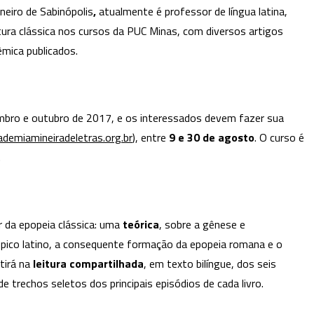
neiro de Sabinópolis
,
atualmente é professor de língua latina,
Epopeia
ratura clássica nos cursos da PUC Minas, com diversos artigos
Clássica:
Leitura
êmica publicados.
Compartilhada
da
Eneida
embro e outubro de 2017, e os interessados devem fazer sua
de
ademiamineiradeletras.org.br
Virgílio,
), entre
9 e 30 de agosto
. O curso é
com
a.
Jonny
Mafra
r da epopeia clássica: uma
teórica
, sobre a gênese e
 épico latino, a consequente formação da epopeia romana e o
stirá na
leitura
compartilhada
, em texto bilíngue, dos seis
e trechos seletos dos principais episódios de cada livro.