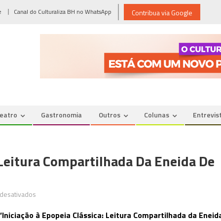
e
Canal do Culturaliza BH no WhatsApp
Contribua via Google
eatro
Gastronomia
Outros
Colunas
Entrevis
 Leitura Compartilhada Da Eneida De
em
desativados
Iniciação
“Iniciação à Epopeia Clássica: Leitura Compartilhada da Eneid
à