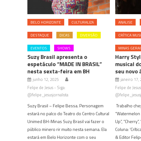
BELO HORIZONTE
CULTURALIZA
ANALISE
DESTAQUE
DICAS
DIVERSÃO
CRÍTICA MUS
EVENTOS
SHOWS
MINAS GERAI
Suzy Brasil apresenta o
Harry Styl
espetáculo “MADE IN BRASIL”
musical d
nesta sexta-feira em BH
seu novo 
junho 12, 2025
janeiro 17,
Felipe de Jesus - Siga:
Felipe de Jesus
@felipe_jesusjornalista
@felipe_jesusj
Suzy Brasil – Felipe Bessa. Personagem
Trabalho che
estará no palco do Teatro do Centro Cultural
“Watermelon S
Unimed BH-Minas Suzy Brasil vai fazer o
Up”, “Cherry”
público minero rir muito nesta semana. Ela
Coluna: ‘Crític
estará em Belo Horizonte com o seu
& Editor Felip