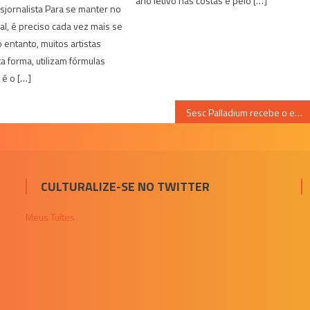
ano letivo nas costas e pelo […]
jornalista Para se manter no
al, é preciso cada vez mais se
 entanto, muitos artistas
ta forma, utilizam fórmulas
 é o […]
Sesc Palladium recebe o espetáculo “Os Indicados”, a partir de amanhã
CULTURALIZE-SE NO TWITTER
Meus Tuítes