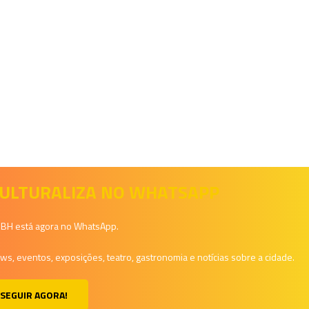
 CULTURALIZA NO WHATSAPP
a BH está agora no WhatsApp.
, eventos, exposições, teatro, gastronomia e notícias sobre a cidade.
SEGUIR AGORA!