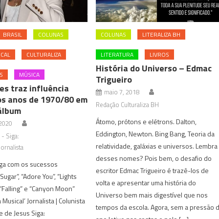
BRASIL
COLUNAS
COLUNAS
LITERALIZA BH
ICAL
CULTURALIZA
LITERATURA
LIVROS
História do Universo – Edmac
S
MÚSICA
Trigueiro
es traz influência
maio 7, 2018
os anos de 1970/80 em
Redação Culturaliza BH
álbum
Átomo, prótons e elétrons. Dalton,
 2020
Eddington, Newton. Bing Bang, Teoria da
 - Siga:
relatividade, galáxias e universos. Lembra
ornalista
desses nomes? Pois bem, o desafio do
ga com os sucessos
escritor Edmac Trigueiro é trazê-los de
ugar”, “Adore You”, “Lights
volta e apresentar uma história do
, “Falling” e “Canyon Moon”
Universo bem mais digestível que nos
a Musical’ Jornalista | Colunista
tempos da escola. Agora, sem a pressão 
e de Jesus Siga: