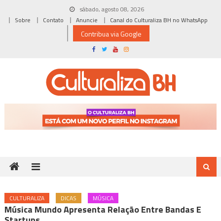
Skip
sábado, agosto 08, 2026
to
Sobre
Contato
Anuncie
Canal do Culturaliza BH no WhatsApp
content
Contribua via Google
CULTURALIZA
DICAS
MÚSICA
Música Mundo Apresenta Relação Entre Bandas E
Startups