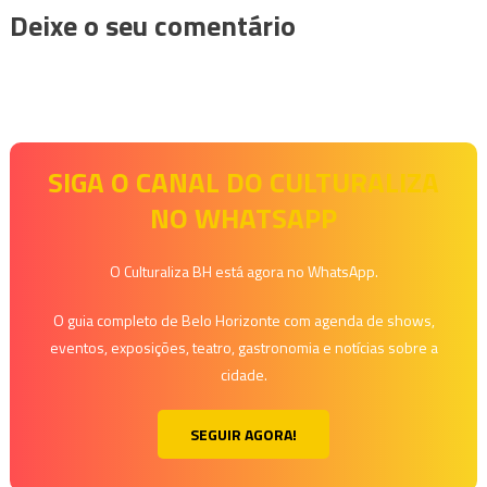
Deixe o seu comentário
SIGA O CANAL DO CULTURALIZA
NO WHATSAPP
O Culturaliza BH está agora no WhatsApp.
O guia completo de Belo Horizonte com agenda de shows,
eventos, exposições, teatro, gastronomia e notícias sobre a
cidade.
SEGUIR AGORA!