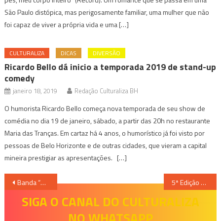
São Paulo distópica, mas perigosamente familiar, uma mulher que não
foi capaz de viver a própria vida e uma […]
CULTURALIZA
DICAS
DIVERSÃO
Ricardo Bello dá inicio a temporada 2019 de stand-up
comedy
janeiro 18, 2019
Redação Culturaliza BH
O humorista Ricardo Bello começa nova temporada de seu show de
comédia no dia 19 de janeiro, sábado, a partir das 20h no restaurante
Maria das Tranças. Em cartaz há 4 anos, o humorístico já foi visto por
pessoas de Belo Horizonte e de outras cidades, que vieram a capital
mineira prestigiar as apresentações. […]
Navegação
Banda “Santo Forte” lança DVD “Música pra Vida”
5ª Edição do Boulevard Fashion Design
de
SIGA O CANAL DO CULTURALIZA
NO WHATSAPP
Post