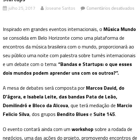
julho 25, 2017
Joseane Santos
Comentários desativados
em
Música
Inspirado em grandes eventos internacionais, o
Música Mundo
Mundo
se consolida em Belo Horizonte como uma plataforma de
Apresenta
encontros da música brasileira com o mundo, proporcionará ao
Relação
entre
seu público uma noite com palestra sobre turnês internacionais
Bandas
e um debate com o tema:
“Bandas e Startups: o que esses
e
dois mundos podem aprender uns com os outros?”.
Startups
A mesa de debates será composta por
Marcos David, do
D’ágora, e Isabela Leite, das bandas Pata de Leão,
Domilindró e Bloco da Alcova
, que terá mediação de
Marcio
Felicio Silva
, dos grupos
Bendito Blues
e
Suite 145
.
O evento contará ainda com um
workshop
sobre a rodada de
negócios, uma das ações do projeto, promovendo encontros de