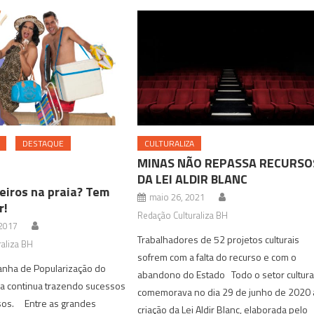
DESTAQUE
CULTURALIZA
MINAS NÃO REPASSA RECURSO
DA LEI ALDIR BLANC
eiros na praia? Tem
maio 26, 2021
r!
Redação Culturaliza BH
 2017
Trabalhadores de 52 projetos culturais
aliza BH
sofrem com a falta do recurso e com o
anha de Popularização do
abandono do Estado Todo o setor cultura
ça continua trazendo sucessos
comemorava no dia 29 de junho de 2020 
sos. Entre as grandes
criação da Lei Aldir Blanc, elaborada pelo