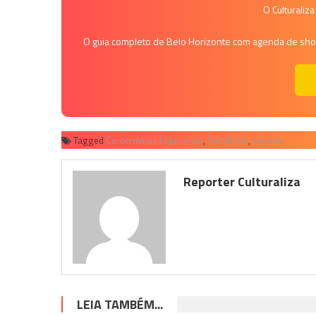
O Culturaliz
O guia completo de Belo Horizonte com agenda de shows
Tagged
Centerminas Experience
,
Decathlon
,
esporte
Reporter Culturaliza
LEIA TAMBÉM...