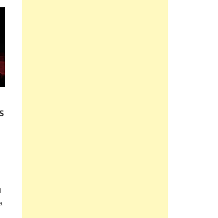
S
l
a