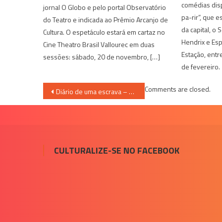
comédias disp
jornal O Globo e pelo portal Observatório
pa-rir”, que e
do Teatro e indicada ao Prêmio Arcanjo de
da capital, o 
Cultura. O espetáculo estará em cartaz no
Hendrix e Esp
Cine Theatro Brasil Vallourec em duas
Estação, entr
sessões: sábado, 20 de novembro, […]
de fevereiro.
Navegação
Comments are closed.
Diário de uma escrava – Rô Mierling
de
Post
CULTURALIZE-SE NO FACEBOOK