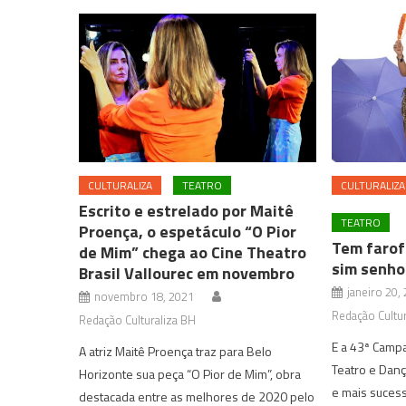
CULTURALIZA
TEATRO
CULTURALIZA
Escrito e estrelado por Maitê
TEATRO
Proença, o espetáculo “O Pior
Tem farof
de Mim” chega ao Cine Theatro
sim senho
Brasil Vallourec em novembro
janeiro 20,
novembro 18, 2021
Redação Cultur
Redação Culturaliza BH
E a 43ª Camp
A atriz Maitê Proença traz para Belo
Teatro e Dan
Horizonte sua peça “O Pior de Mim”, obra
e mais suces
destacada entre as melhores de 2020 pelo