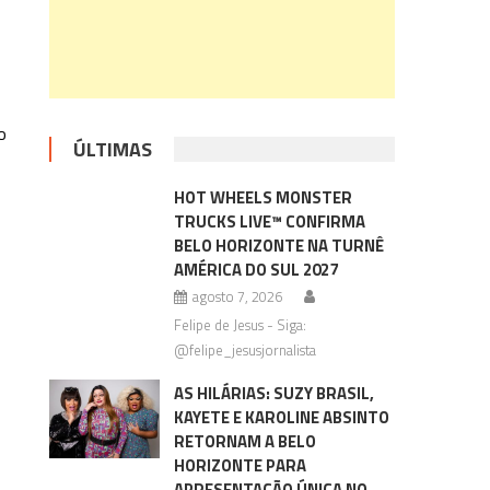
o
ÚLTIMAS
HOT WHEELS MONSTER
TRUCKS LIVE™ CONFIRMA
BELO HORIZONTE NA TURNÊ
AMÉRICA DO SUL 2027
agosto 7, 2026
Felipe de Jesus - Siga:
@felipe_jesusjornalista
AS HILÁRIAS: SUZY BRASIL,
KAYETE E KAROLINE ABSINTO
RETORNAM A BELO
HORIZONTE PARA
APRESENTAÇÃO ÚNICA NO