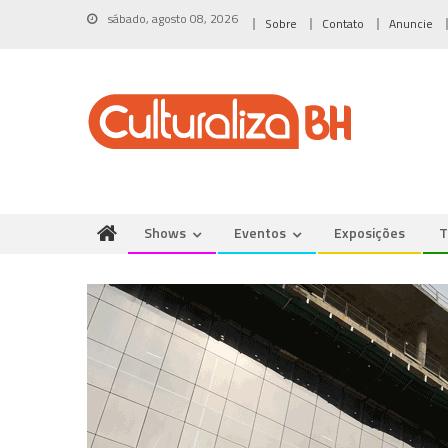
Skip
sábado, agosto 08, 2026
Sobre
Contato
Anuncie
to
content
Shows
Eventos
Exposições
T