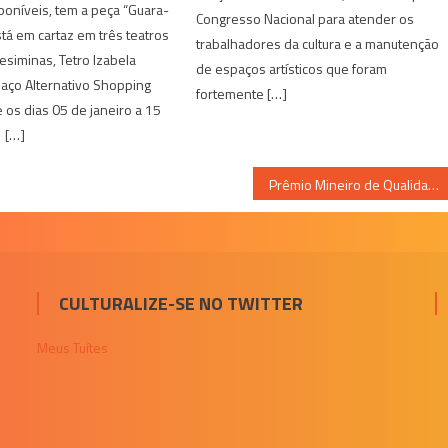
oníveis, tem a peça “Guara-
Congresso Nacional para atender os
stá em cartaz em três teatros
trabalhadores da cultura e a manutenção
Sesiminas, Tetro Izabela
de espaços artísticos que foram
aço Alternativo Shopping
fortemente […]
e os dias 05 de janeiro a 15
 […]
Prêmio Mineiro de Qualidade abre inscrições para apresentação das empresas participantes
CULTURALIZE-SE NO TWITTER
Meus Tuítes