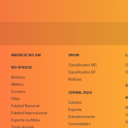
ANUNCIE NO UAI
VRUM
L
Classificados MG
C
NO ATAQUE
Classificados DF
C
América
Notícias
Atlético
S
Cruzeiro
JORNAL AQUI
R
Vôlei
Cidades
Futebol Nacional
N
Esporte
Futebol Internacional
C
Entretenimento
Esporte na Mídia
G
Curiosidades
Onde Assistir