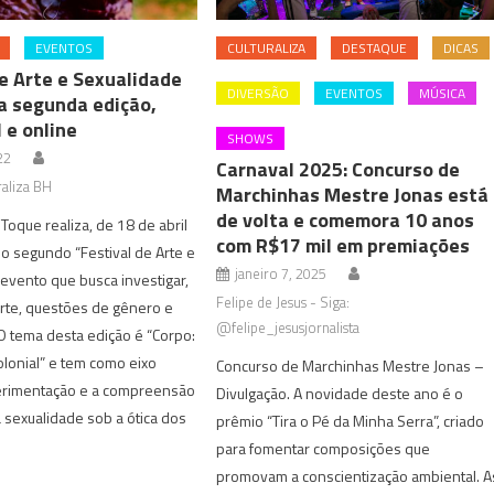
EVENTOS
CULTURALIZA
DESTAQUE
DICAS
de Arte e Sexualidade
DIVERSÃO
EVENTOS
MÚSICA
ua segunda edição,
 e online
SHOWS
22
Carnaval 2025: Concurso de
aliza BH
Marchinhas Mestre Jonas está
de volta e comemora 10 anos
 Toque realiza, de 18 de abril
com R$17 mil em premiações
 o segundo “Festival de Arte e
janeiro 7, 2025
 evento que busca investigar,
Felipe de Jesus - Siga:
rte, questões de gênero e
@felipe_jesusjornalista
O tema desta edição é “Corpo:
colonial” e tem como eixo
Concurso de Marchinhas Mestre Jonas –
perimentação e a compreensão
Divulgação. A novidade deste ano é o
 sexualidade sob a ótica dos
prêmio “Tira o Pé da Minha Serra”, criado
para fomentar composições que
promovam a conscientização ambiental. A