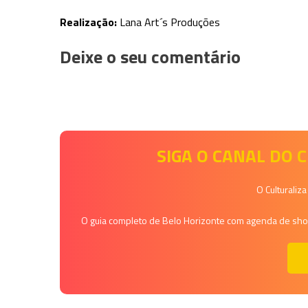
Realização:
Lana Art´s Produções
Deixe o seu comentário
SIGA O CANAL DO
O Culturaliz
O guia completo de Belo Horizonte com agenda de shows