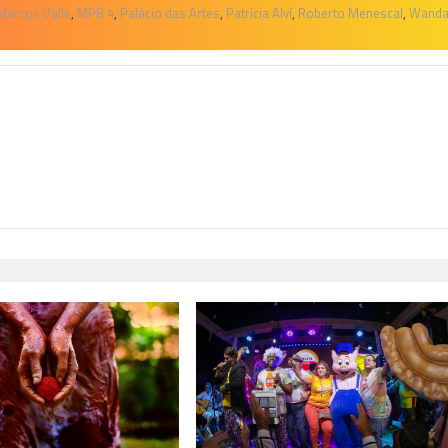
Marcos Valle
,
MPB 4
,
Palácio das Artes
,
Patrícia Alví
,
Roberto Menescal
,
Wand