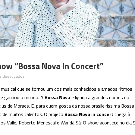
how “Bossa Nova In Concert”
em
s desativados
Palácio
 musical que se tornou um dos mais conhecidos e amados ritmos
das
nal e ganhou o mundo. A
Bossa Nova
é ligada à grandes nomes do
Artes
cius de Moraes. E, para quem gosta da nossa brasileiríssima Bossa
recebe
o
o de muitos talentos. O projeto
Bossa Nova in concert
chega à
show
rcos Valle, Roberto Menescal e Wanda Sá. O show acontece no dia 
“Bossa