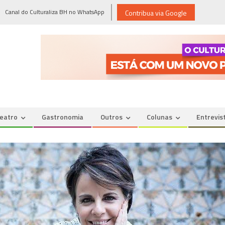
Canal do Culturaliza BH no WhatsApp
Contribua via Google
eatro
Gastronomia
Outros
Colunas
Entrevis