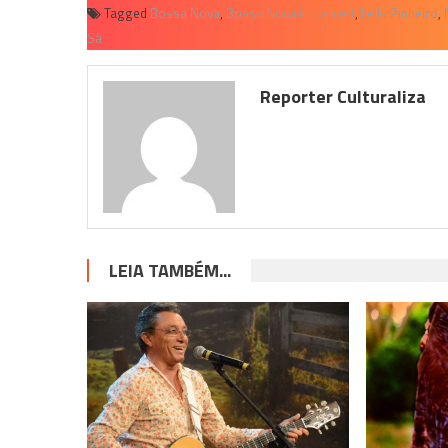
Tagged
Bossa Nova
,
Bossa Nova in concert
,
Leila Pinheiro
,
Sá
Reporter Culturaliza
LEIA TAMBÉM...