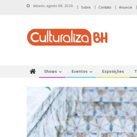
Skip
sábado, agosto 08, 2026
Sobre
Contato
Anuncie
to
content
Shows
Eventos
Exposições
T