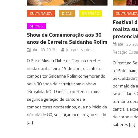
CULTURALIZA
DICAS
DIVERSÃO
CULTURALIZA
Festival 
SHOWS
realiza s
Show de Comemoração aos 30
presencial
anos de Carreira Saldanha Rolim
abril 26, 20
abril 18, 2018
Joseane Santos
Redação Cultur
O Bar e Museu Clube da Esquina recebe
O Instituto Se
nesta quinta-feira, 19 de abril, o cantor e
a 15 de maio,
compositor Saldanha Rolim comemorando
Sexualidade”,
seus 30 anos de carreira com o show
por meio da a
“Brasilidade”. O músico pertence a uma
sexualidade. 
segunda geração de cantores e
território de
compositores nordestinos, que no início da
central a ex
década de 80, se lançaram na região sul do
do corpo e da
[…]
saberes […]