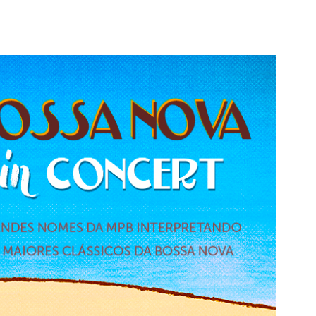
Nova
in
concert”