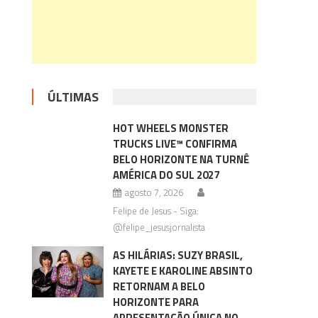
ÚLTIMAS
HOT WHEELS MONSTER
TRUCKS LIVE™ CONFIRMA
BELO HORIZONTE NA TURNÊ
AMÉRICA DO SUL 2027
agosto 7, 2026
Felipe de Jesus - Siga:
@felipe_jesusjornalista
AS HILÁRIAS: SUZY BRASIL,
KAYETE E KAROLINE ABSINTO
RETORNAM A BELO
HORIZONTE PARA
APRESENTAÇÃO ÚNICA NO