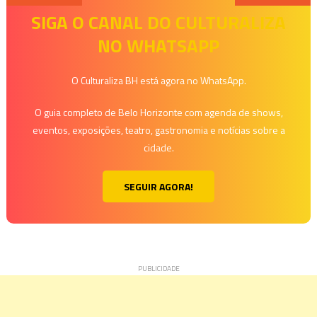
de
SIGA O CANAL DO CULTURALIZA
NO WHATSAPP
Post
O Culturaliza BH está agora no WhatsApp.
O guia completo de Belo Horizonte com agenda de shows,
eventos, exposições, teatro, gastronomia e notícias sobre a
cidade.
SEGUIR AGORA!