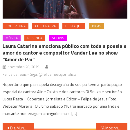
COBERTURA
CULTURALIZA
DESTAQUE
DICAS
MÚSICA
RESENHA
SHOWS
Laura Catarina emociona público com toda a poesia e
amor do cantor e compositor Vander Lee no show
“Amor de Pai”
novembro 20, 2019
Felipe de Jesus - Siga: @felipe_jesusjornalista
Repertório que passa pela discografia do seu pai teve a participação
especial da cantora Aline Calixto e dos cantores Di Souza e seu irmão
Lucas Rasta Cobertura: Jornalista e Editor – Felipe de Jesus Foto:
Webster Moreira O último sábado (16) foi marcado por uma linda e
marcante homenagem a ninguém mais, […]
Navegação
Dia Mundial do Orgulho Nerd será comemorado com programação especial em BH
“A Mocinha do Mercado Central” – Stella Maris Rezende