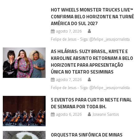
HOT WHEELS MONSTER TRUCKS LIVE™
CONFIRMA BELO HORIZONTE NA TURNÊ
AMÉRICA DO SUL 2027
agosto 7, 2026
Felipe de Jesus - Siga: @felipe_jesusjornalista
AS HILÁRIAS: SUZY BRASIL, KAYETE E
KAROLINE ABSINTO RETORNAM A BELO
HORIZONTE PARA APRESENTAÇÃO
ÚNICA NO TEATRO SESIMINAS
agosto 7, 2026
Felipe de Jesus - Siga: @felipe_jesusjornalista
5 EVENTOS PARA CURTIR NESTE FINAL
DE SEMANA POR TODA BH.
agosto 6, 2026
Joseane Santos
ORQUESTRA SINFÔNICA DE MINAS