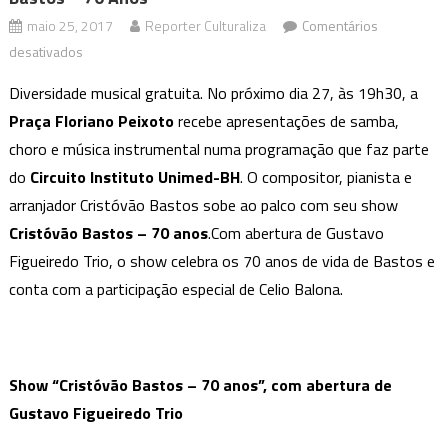
maio 25, 2017
Reporter Culturaliza
Comentários
em
desativados
Praça
Diversidade musical gratuita. No próximo dia 27, às 19h30, a
Floriano
Praça Floriano Peixoto
recebe apresentações de samba,
Peixoto
choro e música instrumental numa programação que faz parte
recebe
do
Circuito Instituto Unimed-BH
o
. O compositor, pianista e
show
arranjador Cristóvão Bastos sobe ao palco com seu show
Cristóvão
Cristóvão Bastos – 70 anos
.Com abertura de Gustavo
Bastos
Figueiredo Trio, o show celebra os 70 anos de vida de Bastos e
–
conta com a participação especial de Celio Balona.
70
anos
Show “Cristóvão Bastos – 70 anos”, com abertura de
Gustavo Figueiredo Trio