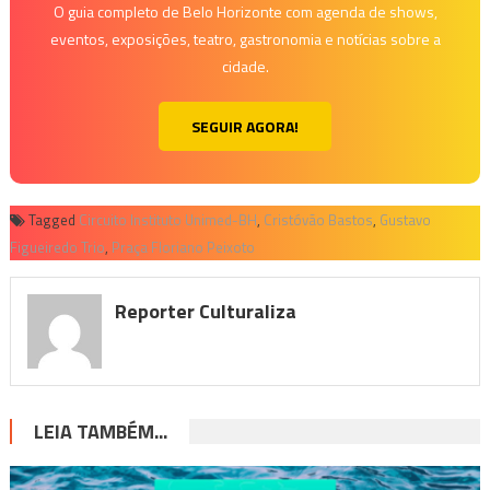
O guia completo de Belo Horizonte com agenda de shows,
eventos, exposições, teatro, gastronomia e notícias sobre a
cidade.
SEGUIR AGORA!
Tagged
Circuito Instituto Unimed-BH
,
Cristóvão Bastos
,
Gustavo
Figueiredo Trio
,
Praça Floriano Peixoto
Reporter Culturaliza
LEIA TAMBÉM...