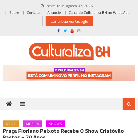
Skip
sexta-feira, agosto 07, 2026
to
Sobre
Contato
Anuncie
Canal do Culturaliza BH no WhatsApp
content
Contribua via Google
DICAS
MÚSICA
SHOWS
Praça Floriano Peixoto Recebe O Show Cristóvão
Bastos – 70 Anos