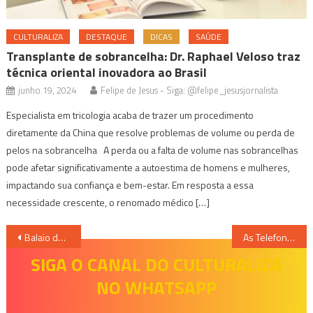
CULTURALIZA
DESTAQUE
DICAS
SAÚDE
Transplante de sobrancelha: Dr. Raphael Veloso traz
técnica oriental inovadora ao Brasil
junho 19, 2024
Felipe de Jesus - Siga: @felipe_jesusjornalista
Especialista em tricologia acaba de trazer um procedimento
diretamente da China que resolve problemas de volume ou perda de
pelos na sobrancelha A perda ou a falta de volume nas sobrancelhas
pode afetar significativamente a autoestima de homens e mulheres,
impactando sua confiança e bem-estar. Em resposta a essa
necessidade crescente, o renomado médico […]
Navegação
Balaio de Bambas convida Bartucada de Diamantina para show
As Telefonistas: A luta pela igualdade ainda é a nossa realidade
de
SIGA O CANAL DO CULTURALIZA
NO WHATSAPP
Post