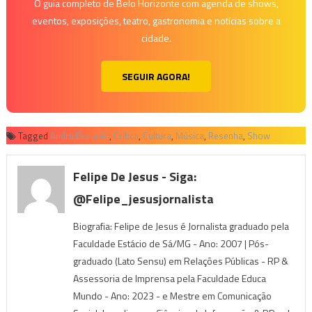
O guia completo de Belo Horizonte com agenda de shows,
eventos, exposições, teatro, gastronomia e notícias sobre a
cidade.
SEGUIR AGORA!
Tagged
Andru Donalds
,
Crítica
,
Cultura
,
Música
,
Resenha
,
Show
Felipe De Jesus - Siga:
@felipe_jesusjornalista
Biografia: Felipe de Jesus é Jornalista graduado pela
Faculdade Estácio de Sá/MG - Ano: 2007 | Pós-
graduado (Lato Sensu) em Relações Públicas - RP &
Assessoria de Imprensa pela Faculdade Educa
Mundo - Ano: 2023 - e Mestre em Comunicação