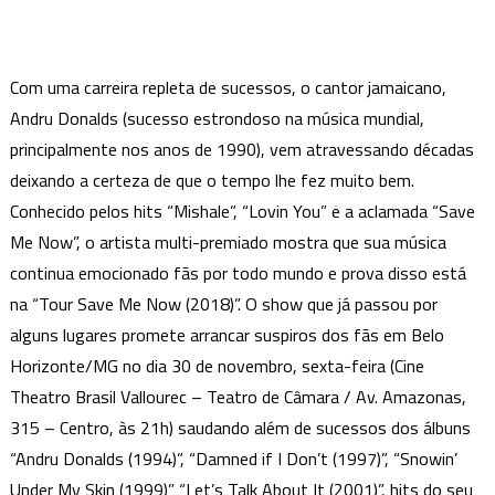
“Tour
Save
Me
Com uma carreira repleta de sucessos, o cantor jamaicano,
Now”
Andru Donalds (sucesso estrondoso na música mundial,
mostra
principalmente nos anos de 1990), vem atravessando décadas
que
deixando a certeza de que o tempo lhe fez muito bem.
cantor
Conhecido pelos hits “Mishale”, “Lovin You” e a aclamada “Save
continua
sendo
Me Now”, o artista multi-premiado mostra que sua música
um
continua emocionado fãs por todo mundo e prova disso está
grande
na “Tour Save Me Now (2018)”. O show que já passou por
hitmaker
alguns lugares promete arrancar suspiros dos fãs em Belo
da
Horizonte/MG no dia 30 de novembro, sexta-feira (Cine
música
Theatro Brasil Vallourec – Teatro de Câmara / Av. Amazonas,
Pop
315 – Centro, às 21h) saudando além de sucessos dos álbuns
“Andru Donalds (1994)”, “Damned if I Don’t (1997)”, “Snowin’
Under My Skin (1999)” “Let’s Talk About It (2001)”, hits do seu