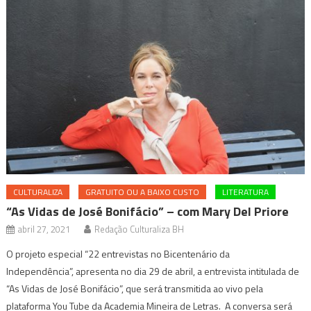
CULTURALIZA
GRATUITO OU A BAIXO CUSTO
LITERATURA
“As Vidas de José Bonifácio” – com Mary Del Priore
abril 27, 2021
Redação Culturaliza BH
O projeto especial “22 entrevistas no Bicentenário da
Independência”, apresenta no dia 29 de abril, a entrevista intitulada de
“As Vidas de José Bonifácio”, que será transmitida ao vivo pela
plataforma You Tube da Academia Mineira de Letras. A conversa será