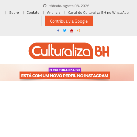
Skip
sábado, agosto 08, 2026
to
Sobre
Contato
Anuncie
Canal do Culturaliza BH no WhatsApp
content
Contribua via Google