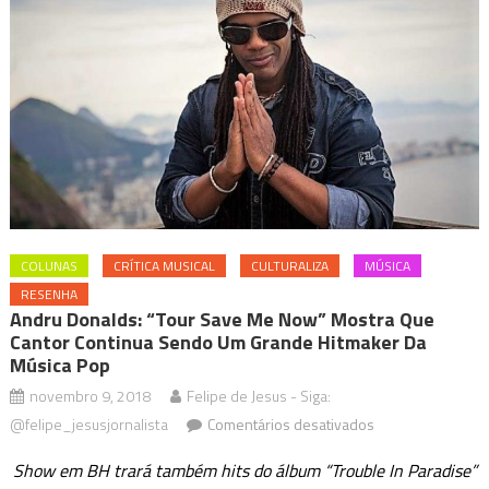
COLUNAS
CRÍTICA MUSICAL
CULTURALIZA
MÚSICA
RESENHA
Andru Donalds: “Tour Save Me Now” Mostra Que
Cantor Continua Sendo Um Grande Hitmaker Da
Música Pop
novembro 9, 2018
Felipe de Jesus - Siga:
em
@felipe_jesusjornalista
Comentários desativados
Andru
Show em BH trará também hits do álbum “Trouble In Paradise”
Donalds: