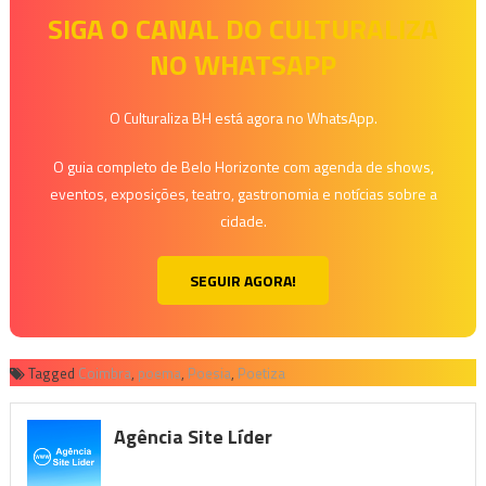
SIGA O CANAL DO CULTURALIZA
NO WHATSAPP
O Culturaliza BH está agora no WhatsApp.
O guia completo de Belo Horizonte com agenda de shows,
eventos, exposições, teatro, gastronomia e notícias sobre a
cidade.
SEGUIR AGORA!
Tagged
Coimbra
,
poema
,
Poesia
,
Poetiza
Agência Site Líder