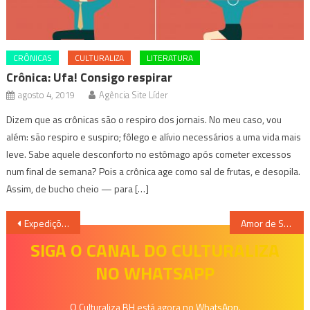
CRÔNICAS
CULTURALIZA
LITERATURA
Crônica: Ufa! Consigo respirar
agosto 4, 2019
Agência Site Líder
Dizem que as crônicas são o respiro dos jornais. No meu caso, vou
além: são respiro e suspiro; fôlego e alívio necessários a uma vida mais
leve. Sabe aquele desconforto no estômago após cometer excessos
num final de semana? Pois a crônica age como sal de frutas, e desopila.
Assim, de bucho cheio — para […]
Navegação
Expedições – Uma Viagem com Maria Bonita e Lampião
Amor de Salto Alto faz curta temporada no Teatro da Biblioteca
de
SIGA O CANAL DO CULTURALIZA
NO WHATSAPP
Post
O Culturaliza BH está agora no WhatsApp.