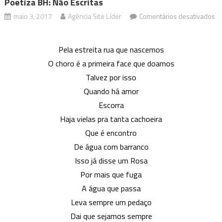
Poetiza BH: Não Escritas
maio 3, 2017
Agência Site Líder
Comentários desativados
em
Poetiza
Pela estreita rua que nascemos
BH:
O choro é a primeira face que doamos
Não
Talvez por isso
Escritas
Quando há amor
Escorra
Haja vielas pra tanta cachoeira
Que é encontro
De água com barranco
Isso já disse um Rosa
Por mais que fuga
A água que passa
Leva sempre um pedaço
Dai que sejamos sempre