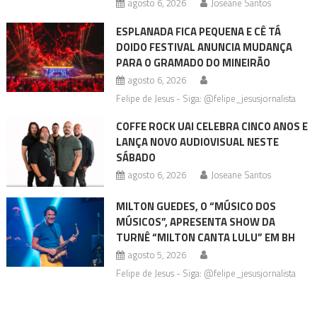
agosto 6, 2026
Joseane Santos
ESPLANADA FICA PEQUENA E CÊ TÁ
DOIDO FESTIVAL ANUNCIA MUDANÇA
PARA O GRAMADO DO MINEIRÃO
agosto 6, 2026
Felipe de Jesus - Siga: @felipe_jesusjornalista
COFFE ROCK UAI CELEBRA CINCO ANOS E
LANÇA NOVO AUDIOVISUAL NESTE
SÁBADO
agosto 6, 2026
Joseane Santos
MILTON GUEDES, O “MÚSICO DOS
MÚSICOS”, APRESENTA SHOW DA
TURNÊ “MILTON CANTA LULU” EM BH
agosto 5, 2026
Felipe de Jesus - Siga: @felipe_jesusjornalista