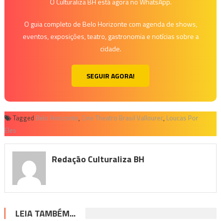
O Culturaliza BH está agora no WhatsApp.
O guia completo de Belo Horizonte com agenda de shows,
eventos, exposições, teatro, gastronomia e notícias sobre a
cidade.
SEGUIR AGORA!
Tagged
Belo Horizonte
,
Cine Theatro Brasil Vallourec
,
Loucas Por
Eles
Redação Culturaliza BH
LEIA TAMBÉM...