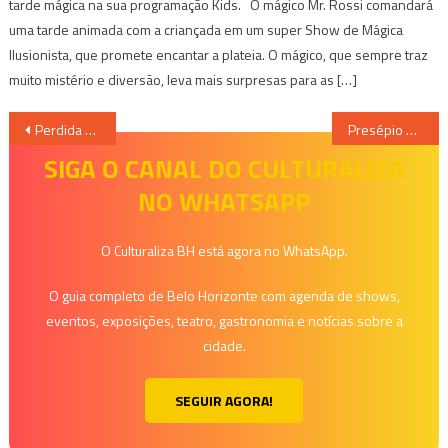
tarde mágica na sua programação Kids. O mágico Mr. Rossi comandará
uma tarde animada com a criançada em um super Show de Mágica
Ilusionista, que promete encantar a plateia. O mágico, que sempre traz
muito mistério e diversão, leva mais surpresas para as […]
Navegação
Perdida – Um amor que ultrapassa as barreiras do tempo – Carina Rissi
Presépio do Pipiripau é reinaugurado no Museu de História Natural e Jardim Botânico
de
SIGA O CANAL DO CULTURALIZA
NO WHATSAPP
Post
O Culturaliza BH está agora no WhatsApp.
O guia completo de Belo Horizonte com agenda de shows,
eventos, exposições, teatro, gastronomia e notícias sobre a
cidade.
SEGUIR AGORA!