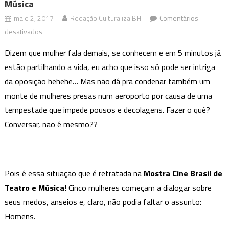
Música
maio 2, 2017
Redação Culturaliza BH
Comentários
em
desativados
“Loucas
Dizem que mulher fala demais, se conhecem e em 5 minutos já
Por
estão partilhando a vida, eu acho que isso só pode ser intriga
Eles”,
da oposição hehehe… Mas não dá pra condenar também um
na
monte de mulheres presas num aeroporto por causa de uma
Mostra
Cine
tempestade que impede pousos e decolagens. Fazer o quê?
Brasil
Conversar, não é mesmo??
Teatro
e
Música
Pois é essa situação que é retratada na
Mostra Cine Brasil de
Teatro e Música
! Cinco mulheres começam a dialogar sobre
seus medos, anseios e, claro, não podia faltar o assunto:
Homens.