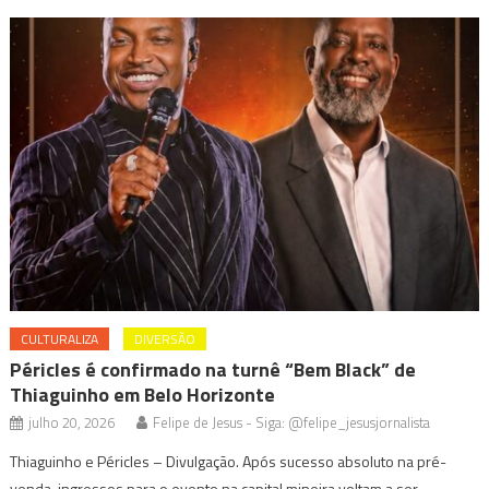
CULTURALIZA
DIVERSÃO
Péricles é confirmado na turnê “Bem Black” de
Thiaguinho em Belo Horizonte
julho 20, 2026
Felipe de Jesus - Siga: @felipe_jesusjornalista
Thiaguinho e Péricles – Divulgação. Após sucesso absoluto na pré-
venda, ingressos para o evento na capital mineira voltam a ser