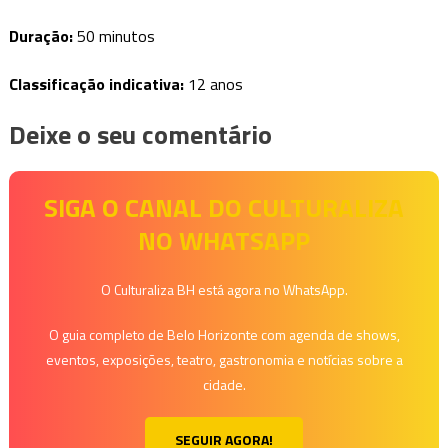
Duração:
50 minutos
Classificação indicativa:
12 anos
Deixe o seu comentário
SIGA O CANAL DO CULTURALIZA
NO WHATSAPP
O Culturaliza BH está agora no WhatsApp.
O guia completo de Belo Horizonte com agenda de shows,
eventos, exposições, teatro, gastronomia e notícias sobre a
cidade.
SEGUIR AGORA!