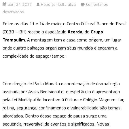
abril 24, 2017
Reporter Culturaliza
Comentários
em
desativados
CCBB
Entre os dias 11 e 14 de maio, o Centro Cultural Banco do Brasil
recebe
(CCBB – BH) recebe o espetáculo
Acorda
, do
Grupo
espetáculo
Trampulim
. A montagem tem a casa como origem, um lugar
do
onde quatro palhaços organizam seus mundos e encaram a
Grupo
Trampulim
complexidade do espaço/tempo.
Com direção de Paula Manata e coordenação de dramaturgia
assinada por Assis Benevenuto, o espetáculo é apresentado
pela Lei Municipal de Incentivo à Cultura e Colégio Magnum. Lar,
rotina, segurança, confinamento e vulnerabilidade são temas
abordados. Dentro desse espaço de pausa surge uma
sequência irreversível de eventos e significados. Novas