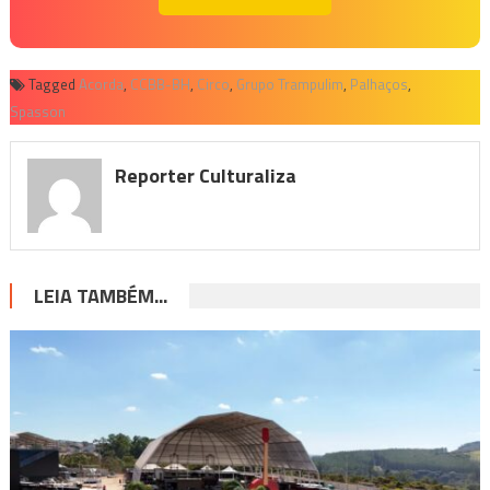
Tagged
Acorda
,
CCBB-BH
,
Circo
,
Grupo Trampulim
,
Palhaços
,
Spasson
Reporter Culturaliza
LEIA TAMBÉM...