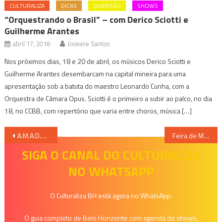
CULTURALIZA
DICAS
DIVERSÃO
SHOWS
“Orquestrando o Brasil” – com Derico Sciotti e
Guilherme Arantes
abril 17, 2018
Joseane Santos
Nos próximos dias, 18 e 20 de abril, os músicos Derico Sciotti e
Guilherme Arantes desembarcam na capital mineira para uma
apresentação sob a batuta do maestro Leonardo Cunha, com a
Orquestra de Câmara Opus. Sciotti é o primeiro a subir ao palco, no dia
18, no CCBB, com repertório que varia entre choros, música […]
Navegação
A.M.A.D.A.S – Associação de Mulheres que Acordam Despencadas, com Elisabeth Savala
Feira de Malhas de Tricô do Sul de Minas
de
SIGA O CANAL DO CULTURALIZA
NO WHATSAPP
Post
O Culturaliza BH está agora no WhatsApp.
O guia completo de Belo Horizonte com agenda de shows,