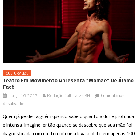
CULTURALIZA
Teatro Em Movimento Apresenta “Mamãe” De Álamo
Facó
março 16, 2017
Redação Culturaliza BH
Comentários
em
desativados
Teatro
Quem já perdeu alguém querido sabe o quanto a dor é profunda
em
e intensa. Imagine, então quando se descobre que sua mãe foi
Movimento
diagnosticada com um tumor que a leva a óbito em apenas 100
apresenta