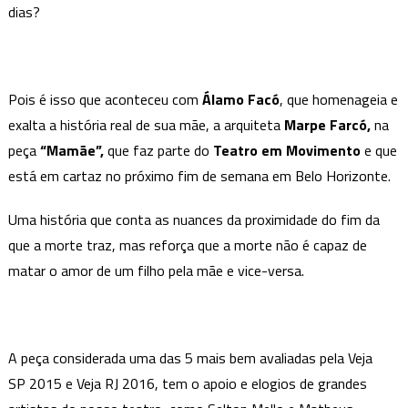
dias?
“Mamãe”
de
Álamo
Facó
Pois é isso que aconteceu com
Álamo Facó
, que homenageia e
exalta a história real de sua mãe, a arquiteta
Marpe Farcó,
na
peça
“Mamãe”,
que faz parte do
Teatro em Movimento
e que
está em cartaz no próximo fim de semana em Belo Horizonte.
Uma história que conta as nuances da proximidade do fim da
que a morte traz, mas reforça que a morte não é capaz de
matar o amor de um filho pela mãe e vice-versa.
A peça considerada uma das 5 mais bem avaliadas pela Veja
SP 2015 e Veja RJ 2016, tem o apoio e elogios de grandes