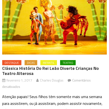
DESTAQUE
DICAS
INFANTIL
TEATRO
Clássica História Do Rei Leão Diverte Crianças No
Teatro Alterosa
fevereiro 1, 2017
Charles Douglas
Comentários
em
desativados
Clássica
Atenção papais! Seus filhos têm somente mais uma semana
história
para assistirem, ou já assistiram, podem assistir novamente,
do