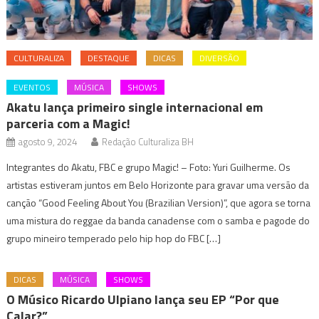
CULTURALIZA
DESTAQUE
DICAS
DIVERSÃO
EVENTOS
MÚSICA
SHOWS
Akatu lança primeiro single internacional em
parceria com a Magic!
agosto 9, 2024
Redação Culturaliza BH
Integrantes do Akatu, FBC e grupo Magic! – Foto: Yuri Guilherme. Os
artistas estiveram juntos em Belo Horizonte para gravar uma versão da
canção “Good Feeling About You (Brazilian Version)”, que agora se torna
uma mistura do reggae da banda canadense com o samba e pagode do
grupo mineiro temperado pelo hip hop do FBC […]
DICAS
MÚSICA
SHOWS
O Músico Ricardo Ulpiano lança seu EP “Por que
Calar?”