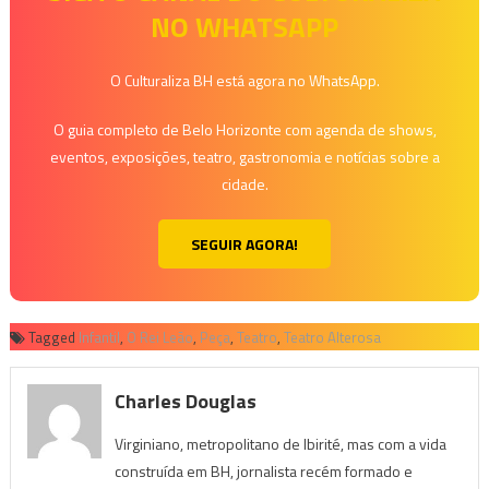
NO WHATSAPP
O Culturaliza BH está agora no WhatsApp.
O guia completo de Belo Horizonte com agenda de shows,
eventos, exposições, teatro, gastronomia e notícias sobre a
cidade.
SEGUIR AGORA!
Tagged
Infantil
,
O Rei Leão
,
Peça
,
Teatro
,
Teatro Alterosa
Charles Douglas
Virginiano, metropolitano de Ibirité, mas com a vida
construída em BH, jornalista recém formado e