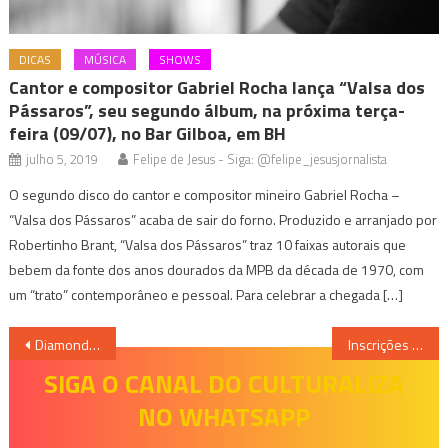
DICAS
MÚSICA
SHOWS
Cantor e compositor Gabriel Rocha lança “Valsa dos
Pássaros”, seu segundo álbum, na próxima terça-
feira (09/07), no Bar Gilboa, em BH
julho 5, 2019
Felipe de Jesus - Siga: @felipe_jesusjornalista
O segundo disco do cantor e compositor mineiro Gabriel Rocha –
“Valsa dos Pássaros” acaba de sair do forno. Produzido e arranjado por
Robertinho Brant, “Valsa dos Pássaros” traz 10 faixas autorais que
bebem da fonte dos anos dourados da MPB da década de 1970, com
um “trato” contemporâneo e pessoal. Para celebrar a chegada […]
Navegação
Diamond Mall recebe muita ciência e diversão com a Xperience
Inscrições abertas para o 19º FESTCURTASBH
de
SIGA O CANAL DO CULTURALIZA
NO WHATSAPP
Post