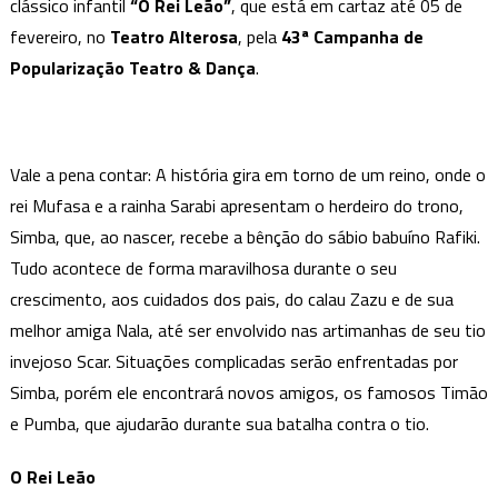
clássico infantil
“O Rei Leão”
, que está em cartaz até 05 de
Rei
fevereiro, no
Leão
Teatro Alterosa
, pela
43ª Campanha de
diverte
Popularização Teatro & Dança
.
crianças
no
Teatro
Vale a pena contar: A história gira em torno de um reino, onde o
Alterosa
rei Mufasa e a rainha Sarabi apresentam o herdeiro do trono,
Simba, que, ao nascer, recebe a bênção do sábio babuíno Rafiki.
Tudo acontece de forma maravilhosa durante o seu
crescimento, aos cuidados dos pais, do calau Zazu e de sua
melhor amiga Nala, até ser envolvido nas artimanhas de seu tio
invejoso Scar. Situações complicadas serão enfrentadas por
Simba, porém ele encontrará novos amigos, os famosos Timão
e Pumba, que ajudarão durante sua batalha contra o tio.
O Rei Leão