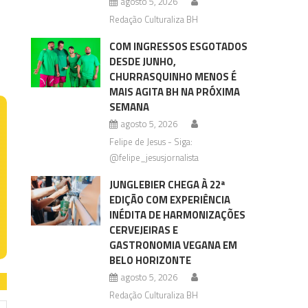
agosto 5, 2026
Redação Culturaliza BH
COM INGRESSOS ESGOTADOS
DESDE JUNHO,
CHURRASQUINHO MENOS É
MAIS AGITA BH NA PRÓXIMA
SEMANA
agosto 5, 2026
Felipe de Jesus - Siga:
@felipe_jesusjornalista
JUNGLEBIER CHEGA À 22ª
EDIÇÃO COM EXPERIÊNCIA
INÉDITA DE HARMONIZAÇÕES
CERVEJEIRAS E
GASTRONOMIA VEGANA EM
BELO HORIZONTE
agosto 5, 2026
Redação Culturaliza BH