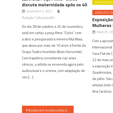
EXPOSIÇÕES
discute maternidade após os 40
novembro 5, 2021
GRATUITO OU
Redação Culturaliza BH
Exposição
Mulheres 
Do dia 28 de outubro a 25 de novembro,
maio 25, 2
está em cartaz a peça filme “Ciclos” com
a atriz e pesquisadora mineira Rita Maia,
Com a aproxim
que atuou por mais de 10 anos à frente do
Internacional
Grupo Teatro Invertido (Belo Horizonte).
Casa Fiat de 
Com trajetória consistente nas artes
22 de maio u
cênicas, a artista se envereda agora pelo
a exposição I
audiovisual e o cinema, com adaptação de
Quadrinistas,
seu […]
de julho. São
artistas belo
Ana Cardoso, 
Navegação
Boulevard recebe pista de patinação no gelo