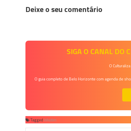
Deixe o seu comentário
SIGA O CANAL DO
O Culturaliz
O guia completo de Belo Horizonte com agenda de shows
Tagged
Inhotim