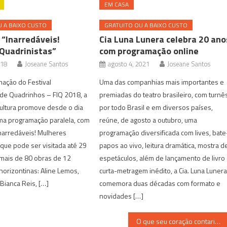
EM CASA
 A BAIXO CUSTO
GRATUITO OU A BAIXO CUSTO
 “Inarredáveis!
Cia Luna Lunera celebra 20 ano
Quadrinistas”
com programação online
018
Joseane Santos
agosto 4, 2021
Joseane Santos
ação do Festival
Uma das companhias mais importantes e
 de Quadrinhos – FIQ 2018, a
premiadas do teatro brasileiro, com turnê
Cultura promove desde o dia
por todo Brasil e em diversos países,
ma programação paralela, com
reúne, de agosto a outubro, uma
narredáveis! Mulheres
programação diversificada com lives, bate
 que pode ser visitada até 29
papos ao vivo, leitura dramática, mostra d
 mais de 80 obras de 12
espetáculos, além de lançamento de livro
-horizontinas: Aline Lemos,
curta-metragem inédito, a Cia. Luna Luner
Bianca Reis, […]
comemora duas décadas com formato e
novidades […]
O que seu coração contaria sobre você?