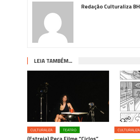
Redação Culturaliza B
LEIA TAMBÉM...
CULTURALIZA
TEATRO
CULTURALIZA
(Estreia) Peça Filme “Ciclos”