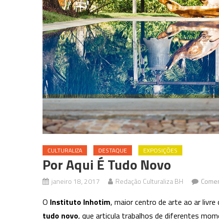
CULTURALIZA
DESTAQUE
EXPOSIÇÕES
Por Aqui É Tudo Novo
janeiro 18, 2017
Redação Culturaliza BH
Comen
O
Instituto Inhotim
, maior centro de arte ao ar liv
tudo novo
, que articula trabalhos de diferentes mom