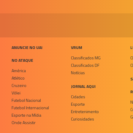
ANUNCIE NO UAI
VRUM
L
Classificados MG
C
NO ATAQUE
Classificados DF
C
América
Notícias
Atlético
S
Cruzeiro
JORNAL AQUI
R
Vôlei
Cidades
Futebol Nacional
N
Esporte
Futebol Internacional
C
Entretenimento
Esporte na Mídia
G
Curiosidades
Onde Assistir