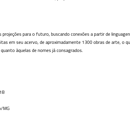
tudo
novo
as projeções para o futuro, buscando conexões a partir de linguage
éditas em seu acervo, de aproximadamente 1300 obras de arte, o q
s quanto àquelas de nomes já consagrados.
18
ho/MG