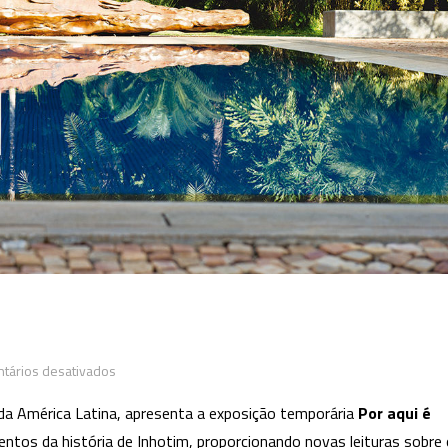
em
tários desativados
Por
re da América Latina, apresenta a exposição temporária
Por aqui é
aqui
entos da história de Inhotim, proporcionando novas leituras sobre
é