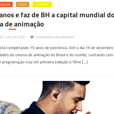
URALIZA
DICAS
DIVERSÃO
os e faz de BH a capital mundial d
a de animação
em
o Culturaliza BH
Comentários desativados
Mostra
tá completando 19 anos de existência. Até o dia 19 de dezembro
MUMIA
vidades do cinema de animação do Brasil e do mundo, contando com
completa
programação traz em primeira exibição o filme […]
19
anos
e
faz
de
BH
a
capital
mundial