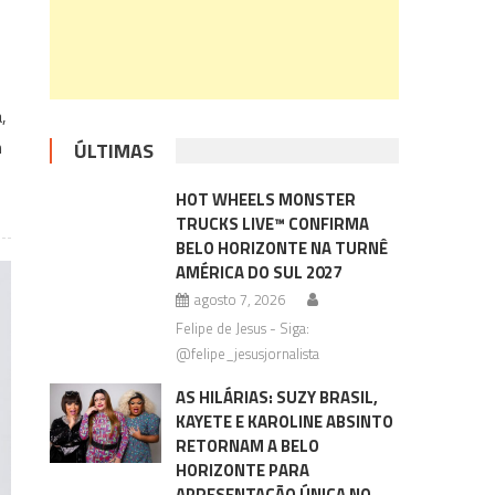
,
m
ÚLTIMAS
HOT WHEELS MONSTER
TRUCKS LIVE™ CONFIRMA
BELO HORIZONTE NA TURNÊ
AMÉRICA DO SUL 2027
agosto 7, 2026
Felipe de Jesus - Siga:
@felipe_jesusjornalista
AS HILÁRIAS: SUZY BRASIL,
KAYETE E KAROLINE ABSINTO
RETORNAM A BELO
HORIZONTE PARA
APRESENTAÇÃO ÚNICA NO