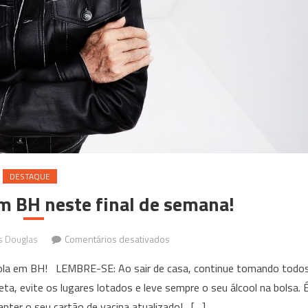
de
novembro
DESTAQUE
em BH neste final de semana!
em
s Douglas
Comentários desativados
Confira
e rola em BH! LEMBRE-SE: Ao sair de casa, continue tomando todo
o
ta, evite os lugares lotados e leve sempre o seu álcool na bolsa. 
que
ter o seu cartão de vacina atualizado! […]
rola