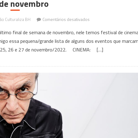
 de novembro
em
o Culturaliza BH
Comentários desativados
Eventos
timo final de semana de novembro, nele temos festival de cinema
que
migo essa pequena/grande lista de alguns dos eventos que marca
acontecem
as 25, 26 e 27 de novembro/2022. CINEMA: […]
em
BH
e
Região
Nesse
fim
de
semana
–
25
a
27