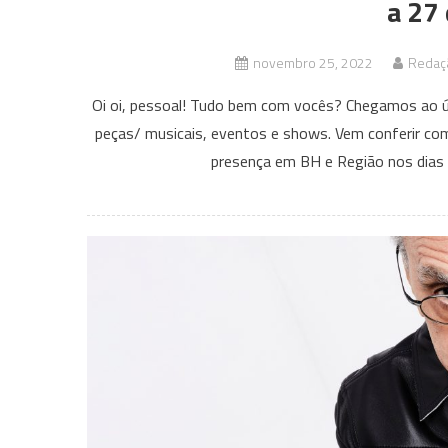
a 27
novembro 25, 2022
Redaçã
Oi oi, pessoal! Tudo bem com vocês? Chegamos ao úl
peças/ musicais, eventos e shows. Vem conferir co
presença em BH e Região nos di