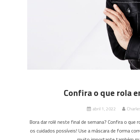
Confira o que rola 
abril 1, 2022
Charle
Bora dar rolê neste final de semana? Confira o qu
os cuidados possíveis! Use a máscara de forma corre
muito importante também man