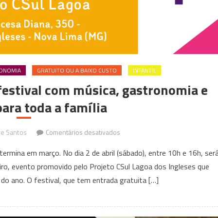
ONOMIA
GRATUITO OU A BAIXO CUSTO
INFANTIL
festival com música, gastronomia e
ara toda a família
em
e Santos
Comentários desativados
Lagoa
ermina em março. No dia 2 de abril (sábado), entre 10h e 16h, ser
dos
eiro, evento promovido pelo Projeto CSul Lagoa dos Ingleses que
Ingleses
do ano. O festival, que tem entrada gratuita […]
recebe
festival
com
música,