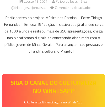
agosto 13, 2021
Felipe de Jesus - Siga:
em
@felipe_jesusjornalista
Comentários desativados
Projeto
Participantes do projeto Música nas Escolas – Foto: Thiago
Música
Fernandes. Em sua 15ª edição, iniciativa que já atendeu cerca
nas
de 1000 alunos e realizou mais de 350 apresentações, chega
Escolas
lança
nas plataformas digitais se conectando ainda mais com o
canal
público jovem de Minas Gerais Para alcançar mais pessoas e
no
difundir a cultura, o Projeto […]
YouTube
e
perfil
no
Instagram
SIGA O CANAL DO CULTURALIZA
NO WHATSAPP
O Culturaliza BH está agora no WhatsApp.