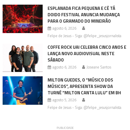
ESPLANADA FICA PEQUENA E CÊ TÁ
DOIDO FESTIVAL ANUNCIA MUDANÇA
PARA O GRAMADO DO MINEIRÃO
agosto 6, 2026
Felipe de Jesus - Siga: @felipe_jesusjornalista
COFFE ROCK UAI CELEBRA CINCO ANOS E
LANÇA NOVO AUDIOVISUAL NESTE
SÁBADO
agosto 6, 2026
Joseane Santos
MILTON GUEDES, O “MÚSICO DOS
MÚSICOS”, APRESENTA SHOW DA
TURNÊ “MILTON CANTA LULU” EM BH
agosto 5, 2026
Felipe de Jesus - Siga: @felipe_jesusjornalista