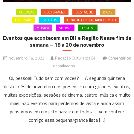
COLUNAS
CULTURALIZA
DESTAQUE
DICAS
DIVERSÃO
EVENTOS
GRATUITO OU A BAIXO CUSTO
MÚSICA
SHOWS
TEATRO
Eventos que acontecem em BH e Região Nesse fim de
semana – 18 a 20 de novembro
novembro 19, 2022
Redação Culturaliza BH
Comentários
em
desativados
Eventos
Oi, pessoal! Tudo bem com vocês? A segunda quinzena
que
deste mês de novembro nos presenteia com grandes eventos,
acontecem
muitas exposições, sessões de cinema, teatro, música e muito
em
mais. São eventos para perdemos de vista e ainda assim
BH
e
pensarmos em um jeito para ir em todos. Vem conferir
Região
comigo essa pequena/grande lista […]
Nesse
fim