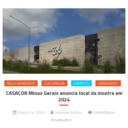
BELO HORIZONTE
CULTURALIZA
EVENTOS
VARIEDADES
CASACOR Minas Gerais anuncia local da mostra em
2024
março 14, 2024
Joseane Santos
Comentários
em
desativados
CASACOR