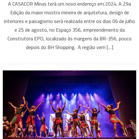
A CASACOR Minas terá um novo endereço em 2024. A 29a
Minas
Edição da maior mostra mineira de arquitetura, design de
Gerais
interiores e paisagismo será realizada entre os dias 06 de julho
anuncia
e 25 de agosto, no Espaço 356, empreendimento da
local
da
Construtora EPO, localizado às margens da BR-356, pouco
mostra
depois do BH Shopping. A região vem […]
em
2024