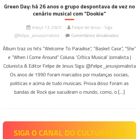
Green Day: há 26 anos o grupo despontava de vez no
cenário musical com “Dookie”
março 13, 2020
Felipe de Jesus - Siga:
em
@felipe_jesusjornalista
Comentários desativados
Green
Álbum traz os hits “Welcome To Paradise”, “Basket Case”, “She”
Day:
e “When I Come Around” Coluna: ‘Crítica Musical’ Jornalista |
há
Colunista & Editor Felipe de Jesus Siga: @felipe_jesusjornalista
26
anos
Os anos de 1990 foram marcados por mudanças sociais,
o
politicas e acima de tudo musicais. Prova disso foram as
grupo
bandas de Rock que sacudiram o mundo, como, o […]
despontav
de
vez
no
cenário
SIGA O CANAL DO CULTURALIZA
musical