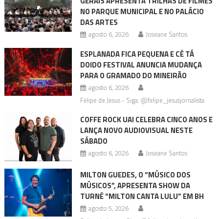
GERAIS APRESENTA TRILHAS DE FILMES
NO PARQUE MUNICIPAL E NO PALÁCIO
DAS ARTES
agosto 6, 2026
Joseane Santos
ESPLANADA FICA PEQUENA E CÊ TÁ
DOIDO FESTIVAL ANUNCIA MUDANÇA
PARA O GRAMADO DO MINEIRÃO
agosto 6, 2026
Felipe de Jesus - Siga: @felipe_jesusjornalista
COFFE ROCK UAI CELEBRA CINCO ANOS E
LANÇA NOVO AUDIOVISUAL NESTE
SÁBADO
agosto 6, 2026
Joseane Santos
MILTON GUEDES, O “MÚSICO DOS
MÚSICOS”, APRESENTA SHOW DA
TURNÊ “MILTON CANTA LULU” EM BH
agosto 5, 2026