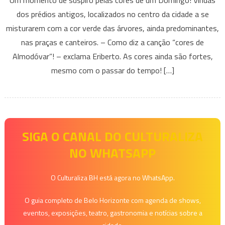
Pelas
dos prédios antigos, localizados no centro da cidade a se
cores
misturarem com a cor verde das árvores, ainda predominantes,
nas praças e canteiros. – Como diz a canção “cores de
Almodóvar”! – exclama Eriberto. As cores ainda são fortes,
mesmo com o passar do tempo! […]
SIGA O CANAL DO CULTURALIZA
NO WHATSAPP
O Culturaliza BH está agora no WhatsApp.
O guia completo de Belo Horizonte com agenda de shows,
eventos, exposições, teatro, gastronomia e notícias sobre a