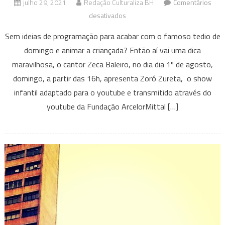
julho 29, 2021
Redação Culturaliza BH
Comentários
em
desativados
Zeca
Sem ideias de programação para acabar com o famoso tedio de
Baleiro
domingo e animar a criançada? Então aí vai uma dica
apresenta
maravilhosa, o cantor Zeca Baleiro, no dia dia 1º de agosto,
‘Zoró
domingo, a partir das 16h, apresenta Zoró Zureta, o show
Zureta’,
show
infantil adaptado para o youtube e transmitido através do
infantil
youtube da Fundação ArcelorMittal […]
inédito
em
BH