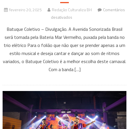
fevereiro 20, 2025
Redação Culturaliza BH
Comentários
em
desativados
Com
Batuque Coletivo – Divulgação. A Avenida Sonorizada Brasil
sertanejo,
será tomada pela Bateria Mar Vermelho, puxada pela banda no
axé,
trio elétrico Para o folião que não quer se prender apenas a um
pagode,
estilo musical e deseja cantar e dançar ao som de ritmos
funk,
pop
variados, o Batuque Coletivo é a melhor escolha deste carnaval.
e
Com a banda […]
rock,
bloco
Batuque
Coletivo
agitará
o
domingo
de