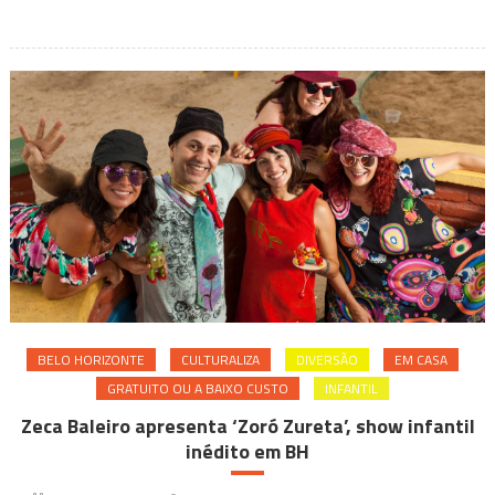
com
grande
festa
e
ensaio
aberto
em
BH
BELO HORIZONTE
CULTURALIZA
DIVERSÃO
EM CASA
GRATUITO OU A BAIXO CUSTO
INFANTIL
Zeca Baleiro apresenta ‘Zoró Zureta’, show infantil
inédito em BH