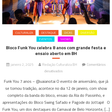
Carnaval
em
BH
CULTURALIZA
DESTAQUE
DICAS
DIVERSÃO
EVENTOS
SHOWS
Bloco Funk You celebra 8 anos com grande festa e
ensaio aberto em BH
janeiro 2, 2025
Redação Culturaliza BH
Comentários
em
desativados
Bloco
Funk You 7 anos – @uaianotai O evento de aniversário, que já
Funk
se tornou tradição, acontece no dia 12 de janeiro, com show
You
completo da banda do bloco, ensaio da Ala do Passinho, e
celebra
apresentações do Bloco Swing Safado e Pagode do Jottapê O
8
anos
Funk You, um dos destaques do Carnaval de Belo Horizonte, […]