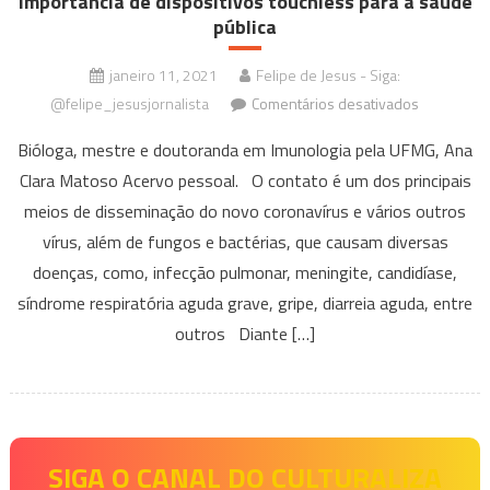
importância de dispositivos touchless para a saúde
pública
janeiro 11, 2021
Felipe de Jesus - Siga:
em
@felipe_jesusjornalista
Comentários desativados
Doutorand
Bióloga, mestre e doutoranda em Imunologia pela UFMG, Ana
em
Clara Matoso Acervo pessoal. O contato é um dos principais
Imunologia
meios de disseminação do novo coronavírus e vários outros
da
UFMG
vírus, além de fungos e bactérias, que causam diversas
destaca
doenças, como, infecção pulmonar, meningite, candidíase,
a
síndrome respiratória aguda grave, gripe, diarreia aguda, entre
importânci
outros Diante […]
de
dispositiv
touchless
para
a
SIGA O CANAL DO CULTURALIZA
saúde