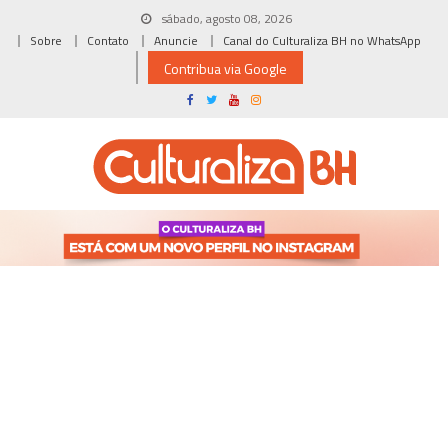
Skip
sábado, agosto 08, 2026
to
Sobre
Contato
Anuncie
Canal do Culturaliza BH no WhatsApp
content
Contribua via Google