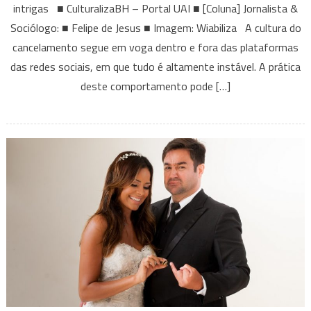
intrigas ■ CulturalizaBH – Portal UAI ■ [Coluna] Jornalista &
Qual
Sociólogo: ■ Felipe de Jesus ■ Imagem: Wiabiliza A cultura do
é
o
cancelamento segue em voga dentro e fora das plataformas
impacto
das redes sociais, em que tudo é altamente instável. A prática
do
deste comportamento pode […]
cancelame
para
a
saúde
mental?