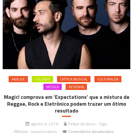
ANALISE
COLUNAS
CRÍTICA MUSICAL
CULTURALIZA
MÚSICA
RESENHA
Magic! comprova em ‘Expectations’ que a mistura de
Reggae, Rock e Eletrônico podem trazer um ótimo
resultado
agosto 9, 2019
Felipe de Jesus - Siga:
em
@felipe_jesusjornalista
Comentários desativados