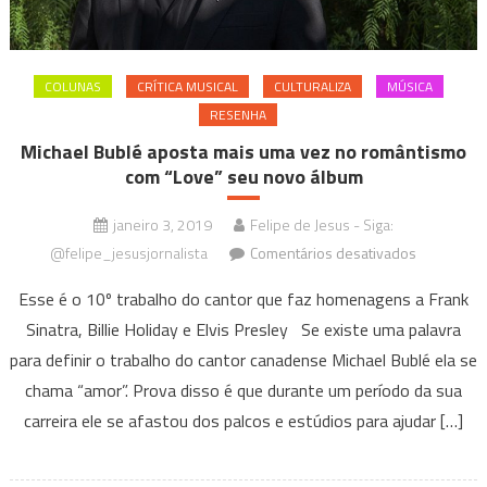
COLUNAS
CRÍTICA MUSICAL
CULTURALIZA
MÚSICA
RESENHA
Michael Bublé aposta mais uma vez no romântismo
com “Love” seu novo álbum
janeiro 3, 2019
Felipe de Jesus - Siga:
em
@felipe_jesusjornalista
Comentários desativados
Michael
Esse é o 10º trabalho do cantor que faz homenagens a Frank
Bublé
Sinatra, Billie Holiday e Elvis Presley Se existe uma palavra
aposta
para definir o trabalho do cantor canadense Michael Bublé ela se
mais
uma
chama “amor”. Prova disso é que durante um período da sua
vez
carreira ele se afastou dos palcos e estúdios para ajudar […]
no
romântism