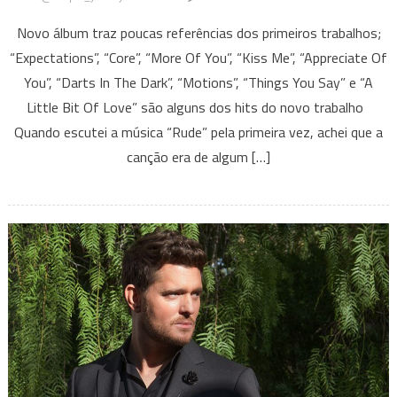
Magic!
Novo álbum traz poucas referências dos primeiros trabalhos;
comprova
“Expectations”, “Core”, “More Of You”, “Kiss Me”, “Appreciate Of
em
You”, “Darts In The Dark”, “Motions”, “Things You Say” e “A
‘Expectatio
que
Little Bit Of Love” são alguns dos hits do novo trabalho
a
Quando escutei a música “Rude” pela primeira vez, achei que a
mistura
canção era de algum […]
de
Reggae,
Rock
e
Eletrônico
podem
trazer
um
ótimo
resultado