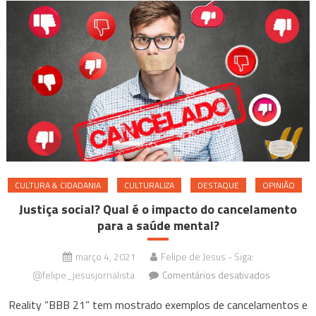
CULTURA & CIDADANIA
CULTURALIZA
DESTAQUE
OPINIÃO
Justiça social? Qual é o impacto do cancelamento
para a saúde mental?
março 4, 2021
Felipe de Jesus - Siga:
em
@felipe_jesusjornalista
Comentários desativados
Justiça
Reality “BBB 21” tem mostrado exemplos de cancelamentos e
social?