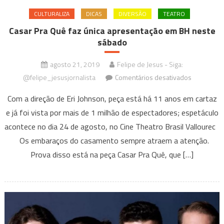
CULTURALIZA
DICAS
DIVERSÃO
TEATRO
Casar Pra Quê faz única apresentação em BH neste
sábado
agosto 21, 2019
Felipe de Jesus - Siga:
em
@felipe_jesusjornalista
Comentários desativados
Casar
Com a direção de Eri Johnson, peça está há 11 anos em cartaz
Pra
e já foi vista por mais de 1 milhão de espectadores; espetáculo
Quê
acontece no dia 24 de agosto, no Cine Theatro Brasil Vallourec
faz
única
Os embaraços do casamento sempre atraem a atenção.
apresenta
Prova disso está na peça Casar Pra Quê, que […]
em
BH
neste
sábado