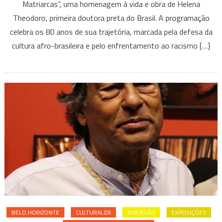
Matriarcas”, uma homenagem à vida e obra de Helena
a
Theodoro, primeira doutora preta do Brasil. A programação
ocupação
“Trilogia
celebra os 80 anos de sua trajetória, marcada pela defesa da
Matriarcas”,
cultura afro-brasileira e pelo enfrentamento ao racismo […]
uma
homenagem
à
vida
e
obra
de
Helena
Theodoro,
primeira
doutora
negra
em
BELO HORIZONTE
CULTURALIZA
DIVERSÃO
EXPOSIÇÕES
filosofia