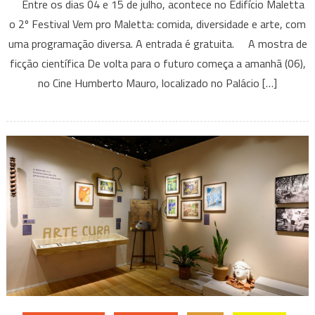
Entre os dias 04 e 15 de julho, acontece no Edifício Maletta
eventos
o 2º Festival Vem pro Maletta: comida, diversidade e arte, com
gratuitos
uma programação diversa. A entrada é gratuita. A mostra de
ou
ficção científica De volta para o futuro começa a amanhã (06),
a
baixo
no Cine Humberto Mauro, localizado no Palácio […]
custo
que
rolam
ainda
nesta
semana
em
BH