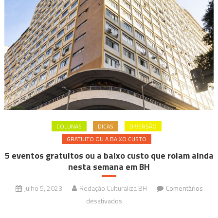
Krenak”
COLUNAS
DICAS
DIVERSÃO
GRATUITO OU A BAIXO CUSTO
5 eventos gratuitos ou a baixo custo que rolam ainda
nesta semana em BH
julho 5, 2023
Redação Culturaliza BH
Comentários
em
desativados
5