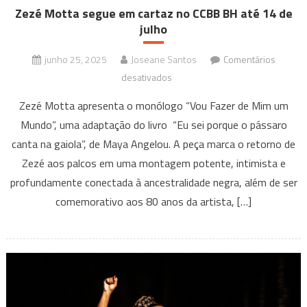
Zezé Motta segue em cartaz no CCBB BH até 14 de
julho
junho 25, 2025
Joseane Santos
Comentários
em
desativados
Zezé
Zezé Motta apresenta o monólogo “Vou Fazer de Mim um
Motta
Mundo”, uma adaptação do livro “Eu sei porque o pássaro
segue
canta na gaiola”, de Maya Angelou. A peça marca o retorno de
em
Zezé aos palcos em uma montagem potente, intimista e
cartaz
no
profundamente conectada à ancestralidade negra, além de ser
CCBB
comemorativo aos 80 anos da artista, […]
BH
até
14
de
julho