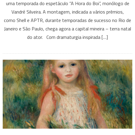
uma temporada do espetáculo “A Hora do Boi”, monólogo de
do
Vandré Silveira. A montagem, indicada a vários prêmios,
Boi”,
como Shell e APTR, durante temporadas de sucesso no Rio de
monólogo
de
Janeiro e São Paulo, chega agora a capital mineira – terra natal
Vandré
do ator. Com dramaturgia inspirada […]
Silveira,
chega
ao
CCBB
BH
em
agosto