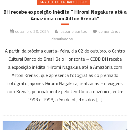
GRATUITO OU A BAIXO CUSTO
do
Brasil
BH recebe exposição inédita ” Hiromi Nagakura até a
Amazônia com Ailton Krenak”
setembro 29, 2024
Joseane Santos
Comentários
em
desativados
BH
A partir da próxima quarta- feira, dia 02 de outubro, o Centro
recebe
Cultural Banco do Brasil Belo Horizonte – CCBB BH recebe
exposição
a exposição inédita “Hiromi Nagakura até a Amazônia com
inédita
Ailton Krenak”, que apresenta fotografias do premiado
”
Hiromi
fotógrafo japonês Hiromi Nagakura, realizadas em viagens
Nagakura
com Krenak, principalmente pelo território amazônico, entre
até
1993 e 1998, além de objetos dos […]
a
Amazônia
com
Ailton