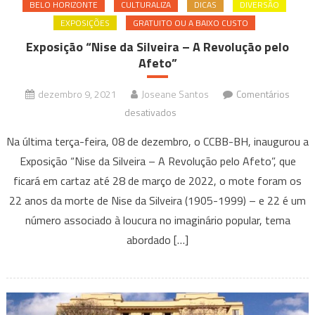
BELO HORIZONTE
CULTURALIZA
DICAS
DIVERSÃO
EXPOSIÇÕES
GRATUITO OU A BAIXO CUSTO
Exposição “Nise da Silveira – A Revolução pelo
Afeto”
dezembro 9, 2021
Joseane Santos
Comentários
em
desativados
Exposição
Na última terça-feira, 08 de dezembro, o CCBB-BH, inaugurou a
“Nise
Exposição “Nise da Silveira – A Revolução pelo Afeto”, que
da
ficará em cartaz até 28 de março de 2022, o mote foram os
Silveira
22 anos da morte de Nise da Silveira (1905-1999) – e 22 é um
–
A
número associado à loucura no imaginário popular, tema
Revolução
abordado […]
pelo
Afeto”