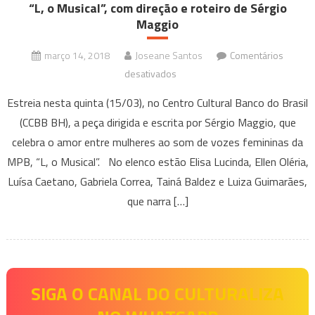
“L, o Musical”, com direção e roteiro de Sérgio
Maggio
março 14, 2018
Joseane Santos
Comentários
em
desativados
“L,
Estreia nesta quinta (15/03), no Centro Cultural Banco do Brasil
o
(CCBB BH), a peça dirigida e escrita por Sérgio Maggio, que
Musical”,
celebra o amor entre mulheres ao som de vozes femininas da
com
MPB, “L, o Musical”. No elenco estão Elisa Lucinda, Ellen Oléria,
direção
e
Luísa Caetano, Gabriela Correa, Tainá Baldez e Luiza Guimarães,
roteiro
que narra […]
de
Sérgio
Maggio
SIGA O CANAL DO CULTURALIZA