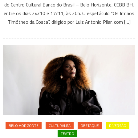
do Centro Cultural Banco do Brasil – Belo Horizonte, CCBB BH,
estreia
entre os dias 24/10 e 17/11, às 20h. O espetáculo “Os Irmãos
nacional
da
Timótheo da Costa”, dirigido por Luiz Antonio Pilar, com […]
peça
“Os
Irmãos
Timótheo
da
Costa”
BELO HORIZONTE
CULTURALIZA
DESTAQUE
DIVERSÃO
TEATRO