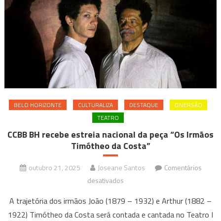
BELO HORIZONTE
CULTURALIZA
DESTAQUE
DIVERSÃO
TEATRO
CCBB BH recebe estreia nacional da peça “Os Irmãos
Timótheo da Costa”
outubro 21, 2025
Joseane Santos
Comentários
em
desativados
CCBB
A trajetória dos irmãos João (1879 – 1932) e Arthur (1882 –
BH
1922) Timótheo da Costa será contada e cantada no Teatro I
recebe