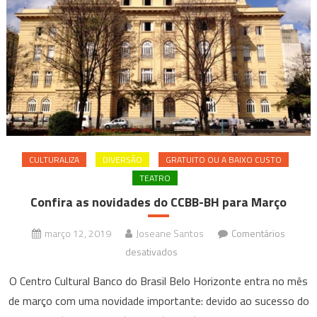
CULTURALIZA
DIVERSÃO
GRATUITO OU A BAIXO CUSTO
TEATRO
Confira as novidades do CCBB-BH para Março
março 12, 2019
Joseane Santos
Comentários
em
desativados
Confira
O Centro Cultural Banco do Brasil Belo Horizonte entra no mês
as
de março com uma novidade importante: devido ao sucesso do
novidades