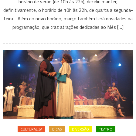
horário de verão (de 10h às 22h), decidiu manter,
do
definitivamente, o horário de 10h às 22h, de quarta a segunda-
CCBB-
BH
feira. Além do novo horário, março também terá novidades na
para
programação, que traz atrações dedicadas ao Mês […]
Março
CULTURALIZA
DICAS
DIVERSÃO
TEATRO