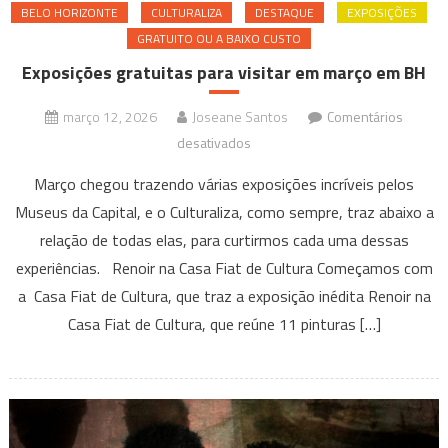
BELO HORIZONTE
CULTURALIZA
DESTAQUE
EXPOSIÇÕES
GRATUITO OU A BAIXO CUSTO
Exposições gratuitas para visitar em março em BH
março 12, 2026
Joseane Santos
Comentários
em
desativados
Exposições
Março chegou trazendo várias exposições incríveis pelos
gratuitas
Museus da Capital, e o Culturaliza, como sempre, traz abaixo a
para
relação de todas elas, para curtirmos cada uma dessas
visitar
experiências. Renoir na Casa Fiat de Cultura Começamos com
em
março
a Casa Fiat de Cultura, que traz a exposição inédita Renoir na
em
Casa Fiat de Cultura, que reúne 11 pinturas […]
BH