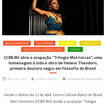
BELO HORIZONTE
CULTURALIZA
DIVERSÃO
EXPOSIÇÕES
GRATUITO OU A BAIXO CUSTO
TEATRO
CCBB BH abre a ocupação “Trilogia Matriarcas”, uma
homenagem à vida e obra de Helena Theodoro,
primeira doutora negra em filosofia do Brasil
abril 30, 2025
Joseane Santos
Comentários desativados
em
CCBB
Desde o último dia 23 de abril, Centro Cultural Banco do Brasil
BH
Belo Horizonte (CCBB BH) recebe a ocupação “Trilogia
abre