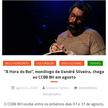
BELO HORIZONTE
CULTURALIZA
DICA CULTURAL
TEATRO
“A Hora do Boi”, monólogo de Vandré Silveira, chega
ao CCBB BH em agosto
agosto 4, 2026
Joseane Santos
Comentários
em
desativados
“A
O CCBB BH recebe entre os próximos dias 07 e 31 de agosto,
Hora