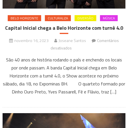
em
Belo
BELO HORIZONTE
CULTURALIZA
DIVERSÃO
MÚSICA
Horizonte
Capital Inicial chega a Belo Horizonte com turnê 4.0
novembro 16, 2023
Joseane Santos
Comentários
em
desativados
Capital
São 40 anos de história rodando o país e enchendo os locais
Inicial
por onde passam. A banda Capital Inicial chega em Belo
chega
Horizonte com a turnê 4.0, o Show acontece no próximo
a
sábado, dia 18, no Expominas BH. O quarteto formado por
Belo
Horizonte
Dinho Ouro Preto, Yves Passarell, Fê e Flávio, traz […]
com
turnê
4.0