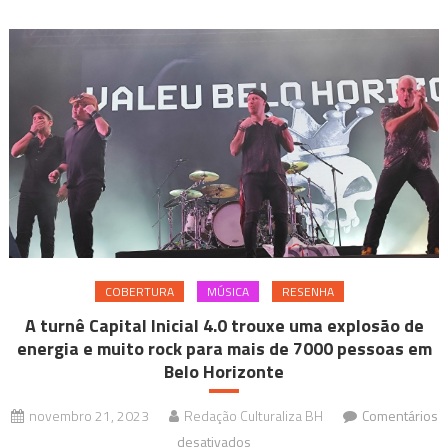
COBERTURA
MÚSICA
RESENHA
A turnê Capital Inicial 4.0 trouxe uma explosão de
energia e muito rock para mais de 7000 pessoas em
Belo Horizonte
novembro 21, 2023
Redação Culturaliza BH
Comentários
em
desativados