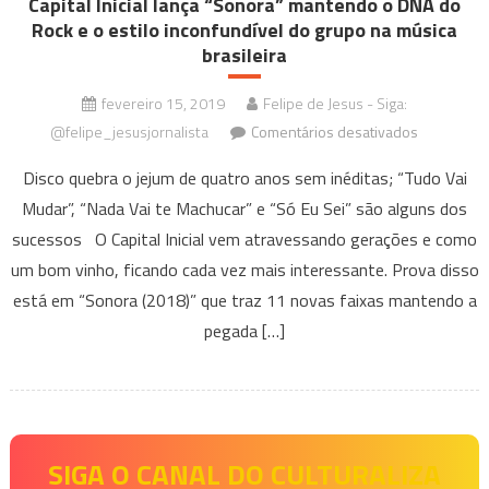
Capital Inicial lança “Sonora” mantendo o DNA do
Rock e o estilo inconfundível do grupo na música
brasileira
fevereiro 15, 2019
Felipe de Jesus - Siga:
em
@felipe_jesusjornalista
Comentários desativados
Capital
Disco quebra o jejum de quatro anos sem inéditas; “Tudo Vai
Inicial
Mudar”, “Nada Vai te Machucar” e “Só Eu Sei” são alguns dos
lança
sucessos O Capital Inicial vem atravessando gerações e como
“Sonora”
mantendo
um bom vinho, ficando cada vez mais interessante. Prova disso
o
está em “Sonora (2018)” que traz 11 novas faixas mantendo a
DNA
pegada […]
do
Rock
e
o
estilo
SIGA O CANAL DO CULTURALIZA
inconfundí