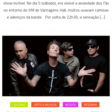
show incrível. No dia 5 (sábado), era visível a ansiedade dos fãs
Inicial
no entorno do KM de Vantagens Hall, muitos usavam camisas
em
sua
e adereços da banda. Por volta de 22h30, a sensação […]
turnê
“Sonora”
agita
KM
de
Vantagens
Hall
COLUNAS
CRÍTICA MUSICAL
MÚSICA
RESENHA