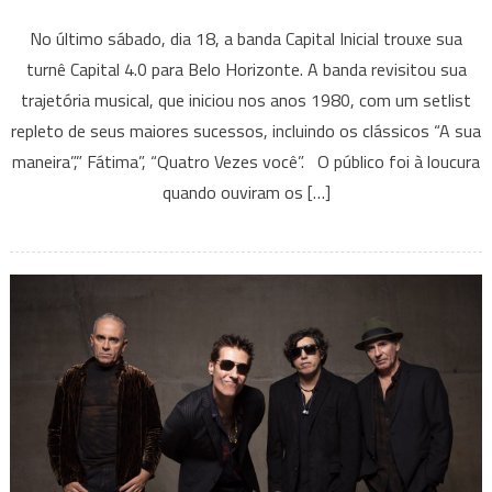
A
No último sábado, dia 18, a banda Capital Inicial trouxe sua
turnê
turnê Capital 4.0 para Belo Horizonte. A banda revisitou sua
Capital
trajetória musical, que iniciou nos anos 1980, com um setlist
Inicial
repleto de seus maiores sucessos, incluindo os clássicos “A sua
4.0
trouxe
maneira”,” Fátima”, “Quatro Vezes você”. O público foi à loucura
uma
quando ouviram os […]
explosão
de
energia
e
muito
rock
para
mais
de
7000
pessoas