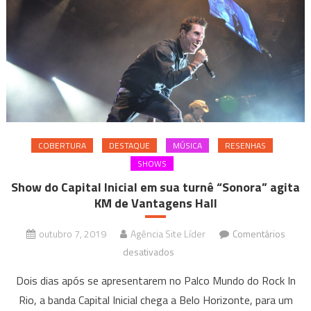
COBERTURA
DESTAQUE
MÚSICA
RESENHAS
SHOWS
Show do Capital Inicial em sua turnê “Sonora” agita
KM de Vantagens Hall
outubro 7, 2019
Agência Site Líder
Comentários
em
desativados
Show
Dois dias após se apresentarem no Palco Mundo do Rock In
do
Rio, a banda Capital Inicial chega a Belo Horizonte, para um
Capital